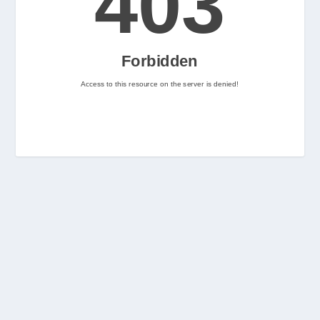
2
Nintenhype.Cat
@nintenhype.cat
⋅
2m
📅 Ja tenim aquí els 
descarregables més destacats 
de la setmana a la Nintendo 
eShop! Teniu alguna proposta 
pendent per aquest cap de 
setmana? 👀

👉 
www.nintenhype.cat/2026/06/18/
d...