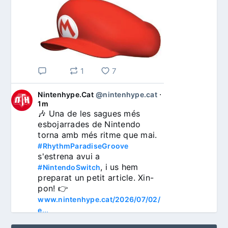
1
7
Nintenhype.Cat
@nintenhype.cat
⋅
1m
🎶 Una de les sagues més 
esbojarrades de Nintendo 
torna amb més ritme que mai. 
#RhythmParadiseGroove
s'estrena avui a 
, i us hem 
#NintendoSwitch
preparat un petit article. Xin-
pon! 👉 
www.nintenhype.cat/2026/07/02/
e...