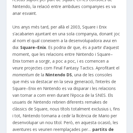
Nintendo, la relació entre ambdues companyies es va
anar esvaint.
Uns anys més tard, per allà el 2003,
Square
i
Enix
s’acabarien ajuntant en una sola companyia, donant joc
al nom el qual coneixem a la desenvolupadora avui en
dia:
Square
–
Enix
. Es podria dir que, és a partir d’aquest
moment, que les relacions entre Nintendo i
Square
–
Enix
tornen a sorgir, a poc a poc, i es comencen a
veure projectes com Final Fantasy
Tactics
. Aprofitant el
momentum
de la
Nintendo
DS
, una de les consoles
que més va destacar en la seva generació, l’interès de
Square
–
Enix
en Nintendo es va disparar i les relacions
van tornar a com eren durant l’època de la
SNES
. Els
usuaris de Nintendo rebrien diferents remakes de
clàssics de
Square
, nous títols totalment exclusius i, fins
i tot, Nintendo tornaria a cedir la llicència de Mario per
desenvolupar un nou títol. Però, en aquesta ocasió, les
aventures es veurien reemplaçades per…
partits de