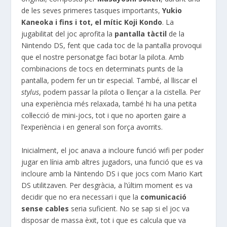
de les seves primeres tasques importants,
Yukio
Kaneoka i fins i tot, el mític Koji Kondo
. La
jugabilitat del joc aprofita la
pantalla tàctil
de la
Nintendo DS, fent que cada toc de la pantalla provoqui
que el nostre personatge faci botar la pilota. Amb
combinacions de tocs en determinats punts de la
pantalla, podem fer un tir especial. També, al lliscar el
stylus
, podem passar la pilota o llençar a la cistella. Per
una experiència més relaxada, també hi ha una petita
col·lecció de mini-jocs, tot i que no aporten gaire a
l’experiència i en general son força avorrits.
Inicialment, el joc anava a incloure
funció wifi
per poder
jugar en línia amb altres jugadors, una funció que es va
incloure amb la Nintendo
DS
i que jocs com Mario Kart
DS
utilitzaven. Per desgràcia, a l’últim moment es va
decidir que no era necessari i que la
comunicació
sense cables
seria suficient. No se sap si el joc va
disposar de massa èxit, tot i que es calcula que va