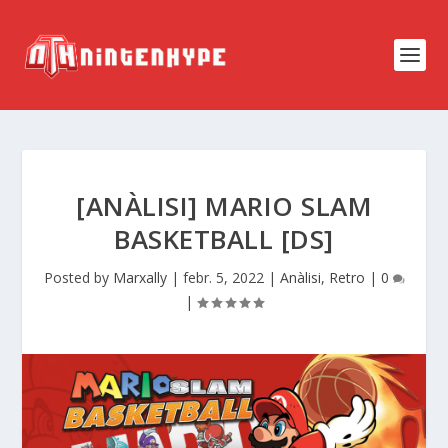
[ANÀLISI] MARIO SLAM
BASKETBALL [DS]
Posted by
Marxally
|
febr. 5, 2022
|
Anàlisi
,
Retro
|
0
|