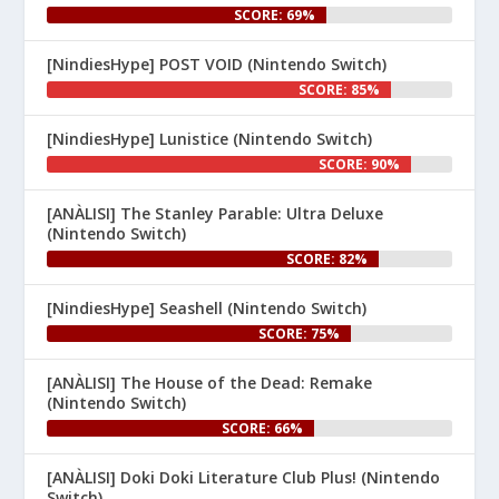
SCORE: 69%
[NindiesHype] POST VOID (Nintendo Switch)
SCORE: 85%
[NindiesHype] Lunistice (Nintendo Switch)
1
SCORE: 90%
Nintenhype.Cat
@nintenhype.cat
⋅
[ANÀLISI] The Stanley Parable: Ultra Deluxe
1m
(Nintendo Switch)
El món dels videojocs: ⚡🔥💥💀

SCORE: 82%
Nintendo:
[NindiesHype] Seashell (Nintendo Switch)
SCORE: 75%
[ANÀLISI] The House of the Dead: Remake
(Nintendo Switch)
SCORE: 66%
[ANÀLISI] Doki Doki Literature Club Plus! (Nintendo
1
Switch)