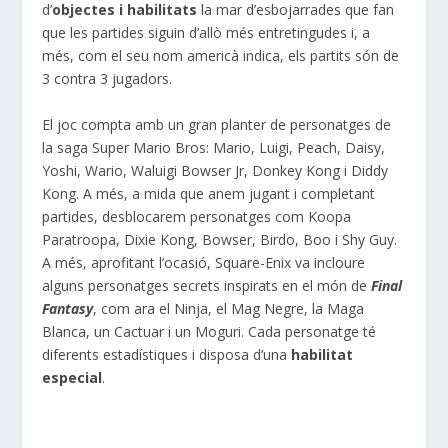
d’
objectes i habilitats
la mar d’esbojarrades que fan
que les partides siguin d’allò més entretingudes i, a
més, com el seu nom americà indica, els partits són de
3 contra 3 jugadors.
El joc compta amb un gran planter de personatges de
la saga Super Mario Bros: Mario, Luigi, Peach, Daisy,
Yoshi, Wario, Waluigi Bowser Jr, Donkey Kong i Diddy
Kong. A més, a mida que anem jugant i completant
partides, desblocarem personatges com Koopa
Paratroopa, Dixie Kong, Bowser, Birdo, Boo i Shy Guy.
A més, aprofitant l’ocasió, Square-Enix va incloure
alguns personatges secrets inspirats en el món de
Final
Fantasy
, com ara el Ninja, el Mag Negre, la Maga
Blanca, un Cactuar i un Moguri. Cada personatge té
diferents estadístiques i disposa d’una
habilitat
especial
.