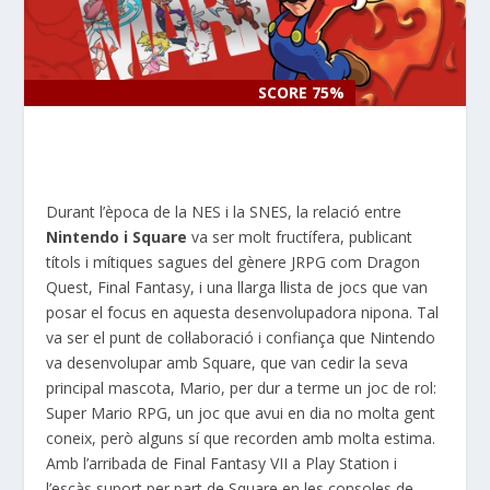
SCORE 75%
SCORE 75%
Durant l’època de la
NES
i la
SNES
, la relació entre
Nintendo i
Square
va ser molt fructífera, publicant
títols i mítiques sagues del gènere
JRPG
com Dragon
Quest, Final Fantasy, i una llarga llista de jocs que van
posar el focus en aquesta desenvolupadora nipona. Tal
va ser el punt de col·laboració i confiança que Nintendo
va desenvolupar amb
Square
, que van cedir la seva
principal mascota, Mario, per dur a terme un joc de rol:
Super
Mario
RPG
, un joc que avui en dia no molta gent
coneix, però alguns sí que recorden amb molta estima.
Amb l’arribada de Final Fantasy VII a
Play
Station
i
l’escàs suport per part de
Square
en les consoles de