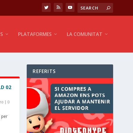
CS
PLATAFORMES
LA COMUNITAT
REFERITS
LD 02
ro
|
0
 per