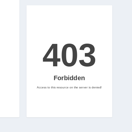
Let's Rock and Roll!
2
Nintenhype.Cat
@nintenhype.cat
⋅
2m
📅 Ja tenim aquí els 
descarregables més destacats 
de la setmana a la Nintendo 
eShop! Teniu alguna proposta 
pendent per aquest cap de 
setmana? 👀

👉 
www.nintenhype.cat/2026/06/18/