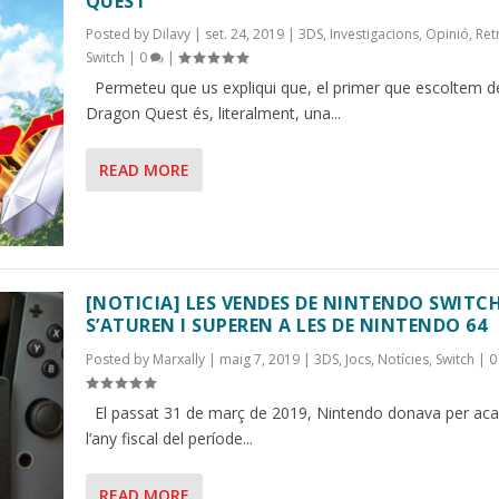
QUEST
Posted by
Dilavy
|
set. 24, 2019
|
3DS
,
Investigacions
,
Opinió
,
Ret
Switch
|
0
|
Permeteu que us expliqui que, el primer que escoltem d
Dragon Quest és, literalment, una...
READ MORE
[NOTICIA] LES VENDES DE NINTENDO SWITC
S’ATUREN I SUPEREN A LES DE NINTENDO 64
Posted by
Marxally
|
maig 7, 2019
|
3DS
,
Jocs
,
Notícies
,
Switch
|
El passat 31 de març de 2019, Nintendo donava per aca
l’any fiscal del període...
READ MORE