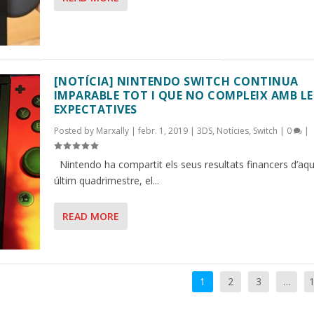
[NOTÍCIA] NINTENDO SWITCH CONTINUA
IMPARABLE TOT I QUE NO COMPLEIX AMB LE
EXPECTATIVES
Posted by
Marxally
|
febr. 1, 2019
|
3DS
,
Notícies
,
Switch
|
0
|
Nintendo ha compartit els seus resultats financers d’aq
últim quadrimestre, el...
READ MORE
1
2
3
…