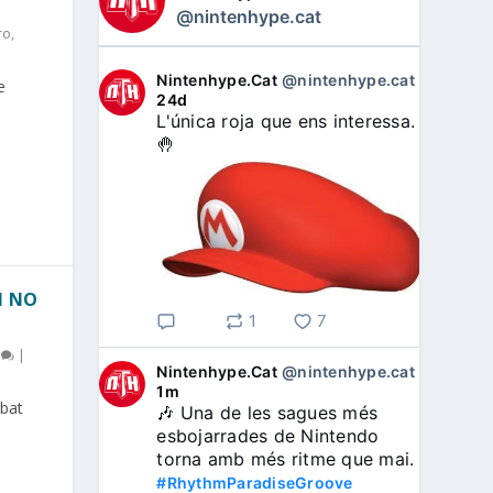
@nintenhype.cat
ro
,
Nintenhype.Cat
@nintenhype.cat
⋅
e
24d
L'única roja que ens interessa. 
🤚
H NO
1
7
0
|
Nintenhype.Cat
@nintenhype.cat
⋅
1m
bat
🎶 Una de les sagues més 
esbojarrades de Nintendo 
torna amb més ritme que mai. 
#RhythmParadiseGroove