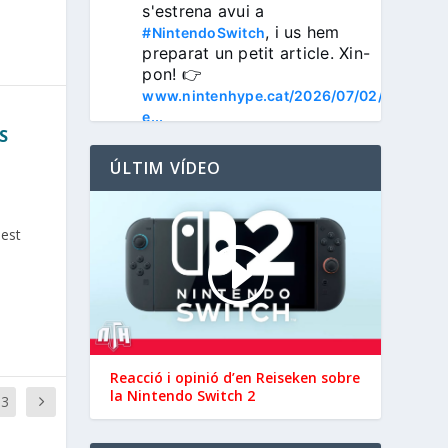
s'estrena avui a 
, i us hem 
#NintendoSwitch
preparat un petit article. Xin-
pon! 👉 
www.nintenhype.cat/2026/07/02/
e...
S
ÚLTIM VÍDEO
uest
3
Nintenhype.Cat
@nintenhype.cat
⋅
1m
📅 Devil May Cry V, 
Reacció i opinió d’en ‪Reiseken‬ sobre
Wanderstop, Citizen Sleeper 2, 
la Nintendo Switch 2
13
i molt més, aquesta setmana a 
la Nintendo eShop de 