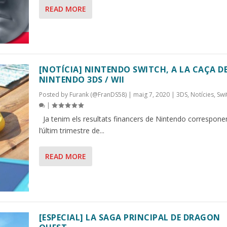
READ MORE
[NOTÍCIA] NINTENDO SWITCH, A LA CAÇA D
NINTENDO 3DS / WII
Posted by
Furank (@FranDS58)
|
maig 7, 2020
|
3DS
,
Notícies
,
Swi
|
Ja tenim els resultats financers de Nintendo correspone
l’últim trimestre de...
READ MORE
[ESPECIAL] LA SAGA PRINCIPAL DE DRAGON