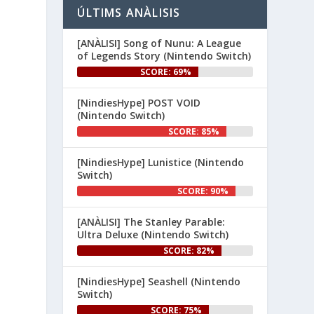
 i 
#NintendoSwitch2
ÚLTIMS ANÀLISIS
.

#NintendoSwitch
[ANÀLISI] Song of Nunu: A League
👉 
of Legends Story (Nintendo Switch)
www.nintenhype.cat/2026/06/26/
SCORE: 69%
d...
[NindiesHype] POST VOID
(Nintendo Switch)
SCORE: 85%
[NindiesHype] Lunistice (Nintendo
Switch)
SCORE: 90%
1
[ANÀLISI] The Stanley Parable:
Ultra Deluxe (Nintendo Switch)
Nintenhype.Cat
@nintenhype.cat
⋅
1m
SCORE: 82%
El món dels videojocs: ⚡🔥💥💀

[NindiesHype] Seashell (Nintendo
Nintendo:
Switch)
SCORE: 75%