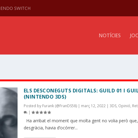
NTENDO SWITCH
NOTÍCIES
JO
ELS DESCONEGUTS DIGITALS: GUILD 01 I GUI
(NINTENDO 3DS)
Posted by
Furank (@FranDS58)
|
març 12, 2022
|
3DS
,
Opinió
,
Ret
|
Ha arribat el moment que molta gent no volia però que,
desgràcia, havia d’ocórrer...