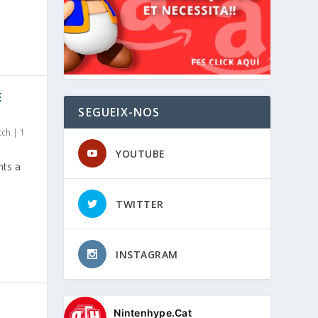
E
SEGUEIX-NOS
tch
|
1
YOUTUBE
nts a
TWITTER
INSTAGRAM
Nintenhype.Cat