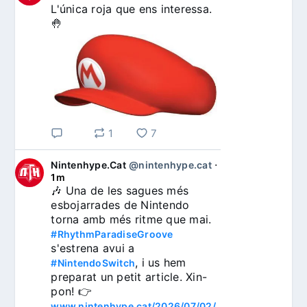
L'única roja que ens interessa. 
🤚
1
7
Nintenhype.Cat
@nintenhype.cat
⋅
1m
🎶 Una de les sagues més 
esbojarrades de Nintendo 
torna amb més ritme que mai. 
#RhythmParadiseGroove
s'estrena avui a 
, i us hem 
#NintendoSwitch
preparat un petit article. Xin-
pon! 👉 
www.nintenhype.cat/2026/07/02/