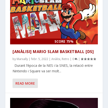
SCORE 75%
[ANÀLISI] MARIO SLAM BASKETBALL [DS]
by
Marxally
|
febr. 5, 2022
|
Anàlisi
,
Retro
|
0
|
Durant l’època de la NES i la SNES, la relació entre
Nintendo i Square va ser molt...
READ MORE