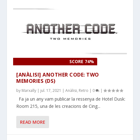
SCORE 74%
[ANÀLISI] ANOTHER CODE: TWO
MEMORIES (DS)
by
Marxally
|
jul. 17, 2021
|
Anàlisi
,
Retro
|
0
|
Fa ja un any vam publicar la ressenya de Hotel Dusk:
Room 215, una de les creacions de Cing...
READ MORE