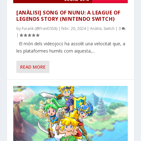
[ANÀLISI] SONG OF NUNU: A LEAGUE OF
LEGENDS STORY (NINTENDO SWITCH)
by
Furank (@FranDS58)
|
febr. 20, 2024
|
Anàlisi
,
Switch
|
0
|
El món dels videojocs ha assolit una velocitat que, a
les plataformes humils com aquesta,...
READ MORE