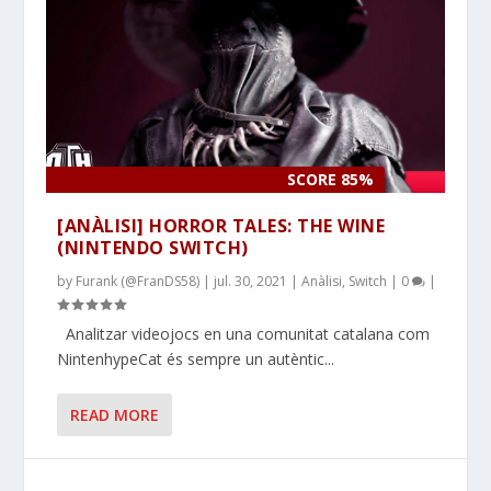
SCORE 85%
[ANÀLISI] HORROR TALES: THE WINE
(NINTENDO SWITCH)
by
Furank (@FranDS58)
|
jul. 30, 2021
|
Anàlisi
,
Switch
|
0
|
Analitzar videojocs en una comunitat catalana com
NintenhypeCat és sempre un autèntic...
READ MORE