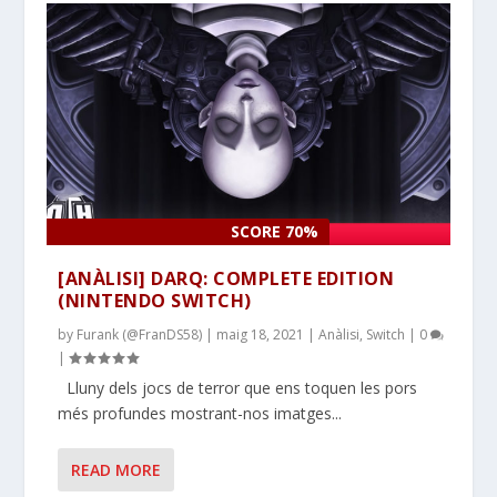
SCORE 70%
[ANÀLISI] DARQ: COMPLETE EDITION
(NINTENDO SWITCH)
by
Furank (@FranDS58)
|
maig 18, 2021
|
Anàlisi
,
Switch
|
0
|
Lluny dels jocs de terror que ens toquen les pors
més profundes mostrant-nos imatges...
READ MORE