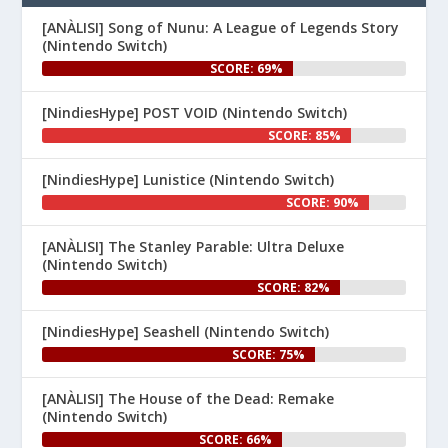
d...
[ANÀLISI] Song of Nunu: A League of Legends Story
(Nintendo Switch)
SCORE: 69%
[NindiesHype] POST VOID (Nintendo Switch)
SCORE: 85%
[NindiesHype] Lunistice (Nintendo Switch)
1
SCORE: 90%
Nintenhype.Cat
@nintenhype.cat
⋅
[ANÀLISI] The Stanley Parable: Ultra Deluxe
1m
(Nintendo Switch)
El món dels videojocs: ⚡🔥💥💀

SCORE: 82%
Nintendo:
[NindiesHype] Seashell (Nintendo Switch)
SCORE: 75%
[ANÀLISI] The House of the Dead: Remake
(Nintendo Switch)
SCORE: 66%