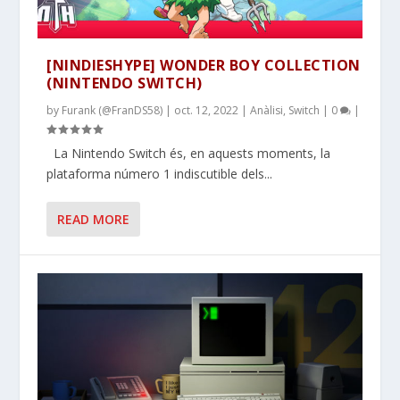
[NINDIESHYPE] WONDER BOY COLLECTION
(NINTENDO SWITCH)
by
Furank (@FranDS58)
|
oct. 12, 2022
|
Anàlisi
,
Switch
|
0
|
La Nintendo Switch és, en aquests moments, la
plataforma número 1 indiscutible dels...
READ MORE