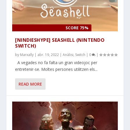
SCORE 75%
[NINDIESHYPE] SEASHELL (NINTENDO
SWITCH)
by
Marxally
|
abr. 19, 2022
|
Anàlisi
,
Switch
|
0
|
A vegades no fa falta un gran videojoc per
entretenir-se. Moltes persones utilitzen els...
READ MORE