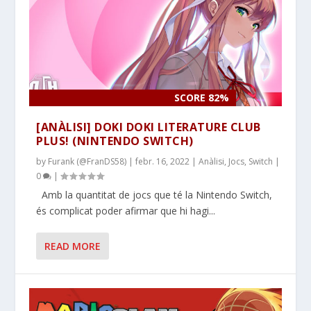
SCORE 82%
[ANÀLISI] DOKI DOKI LITERATURE CLUB
PLUS! (NINTENDO SWITCH)
by
Furank (@FranDS58)
|
febr. 16, 2022
|
Anàlisi
,
Jocs
,
Switch
|
0
|
Amb la quantitat de jocs que té la Nintendo Switch,
és complicat poder afirmar que hi hagi...
READ MORE