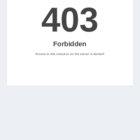
2
Nintenhype.Cat
@nintenhype.cat
⋅
2m
📅 Ja tenim aquí els 
descarregables més destacats 
de la setmana a la Nintendo 
eShop! Teniu alguna proposta 
pendent per aquest cap de 
setmana? 👀

👉 
www.nintenhype.cat/2026/06/18/
d...