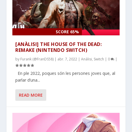
SCORE 65%
[ANÀLISI] THE HOUSE OF THE DEAD:
REMAKE (NINTENDO SWITCH)
by
Furank (@FranDS58)
|
abr. 7, 2022
|
Anàlisi
,
Switch
|
0
|
En ple 2022, poques són les persones joves que, al
parlar d’una...
READ MORE