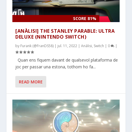
SCORE 81%
[ANÀLISI] THE STANLEY PARABLE: ULTRA
DELUXE (NINTENDO SWITCH)
by
Furank (@FranDS58)
|
jul. 11, 2022
|
Anàlisi
,
Switch
|
0
|
Quan ens fiquem davant de qualsevol plataforma de
joc per passar una estona, tothom ho fa...
READ MORE