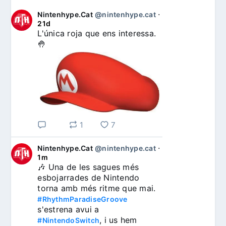
Nintenhype.Cat
@nintenhype.cat
⋅
21d
L'única roja que ens interessa. 
🤚
1
7
Nintenhype.Cat
@nintenhype.cat
⋅
1m
🎶 Una de les sagues més 
esbojarrades de Nintendo 
torna amb més ritme que mai. 
#RhythmParadiseGroove
s'estrena avui a 
, i us hem 
#NintendoSwitch