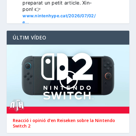
preparat un petit article. Xin-
pon! 👉 
www.nintenhype.cat/2026/07/02/
e...
ÚLTIM VÍDEO
3
Nintenhype.Cat
@nintenhype.cat
⋅
1m
📅 Devil May Cry V, 
Wanderstop, Citizen Sleeper 2, 
i molt més, aquesta setmana a 
la Nintendo eShop de 
Reacció i opinió d’en ‪Reiseken‬ sobre la Nintendo
 i 
Switch 2
#NintendoSwitch2
.

#NintendoSwitch