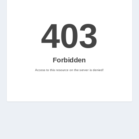
2
Nintenhype.Cat
@nintenhype.cat
⋅
2m
📅 Ja tenim aquí els 
descarregables més destacats 
de la setmana a la Nintendo 
eShop! Teniu alguna proposta 
pendent per aquest cap de 
setmana? 👀

👉 
www.nintenhype.cat/2026/06/18/
d...