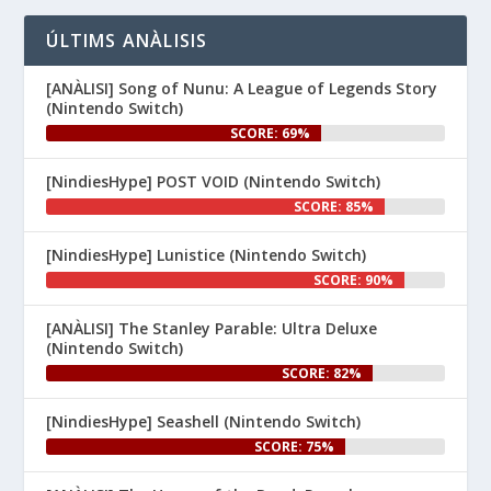
👉 
ÚLTIMS ANÀLISIS
www.nintenhype.cat/2026/06/26/
d...
[ANÀLISI] Song of Nunu: A League of Legends Story
(Nintendo Switch)
SCORE: 69%
[NindiesHype] POST VOID (Nintendo Switch)
SCORE: 85%
[NindiesHype] Lunistice (Nintendo Switch)
1
SCORE: 90%
Nintenhype.Cat
@nintenhype.cat
⋅
[ANÀLISI] The Stanley Parable: Ultra Deluxe
1m
(Nintendo Switch)
El món dels videojocs: ⚡🔥💥💀

SCORE: 82%
Nintendo:
[NindiesHype] Seashell (Nintendo Switch)
SCORE: 75%