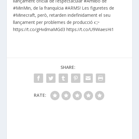
llançament oficial de l’espectacular #Amiibo de
#MinMin, de la franquícia #ARMS! Les figuretes de
#Minecraft, però, retarden indefinidament el seu
llançament per problemes de producció 👉
https://t.co/gHvdmaMGd3 https://t.co/U9WiaesHi1
SHARE:
RATE: