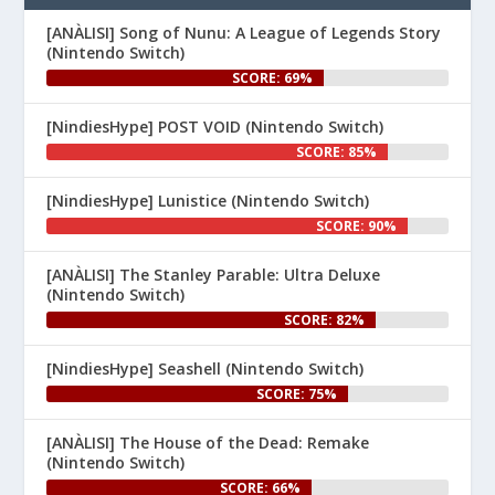
d...
[ANÀLISI] Song of Nunu: A League of Legends Story
(Nintendo Switch)
SCORE: 69%
[NindiesHype] POST VOID (Nintendo Switch)
SCORE: 85%
[NindiesHype] Lunistice (Nintendo Switch)
1
SCORE: 90%
Nintenhype.Cat
@nintenhype.cat
⋅
[ANÀLISI] The Stanley Parable: Ultra Deluxe
1m
(Nintendo Switch)
El món dels videojocs: ⚡🔥💥💀

SCORE: 82%
Nintendo:
[NindiesHype] Seashell (Nintendo Switch)
SCORE: 75%
[ANÀLISI] The House of the Dead: Remake
(Nintendo Switch)
SCORE: 66%