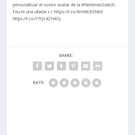
personalitzar el vostre avatar de la #NintendoSwitch.
Feu-hi una ullada! 👉 https://t.co/9m0i63DN6K
https://t.co/Y7Qs4ZHdOj
SHARE:
RATE: