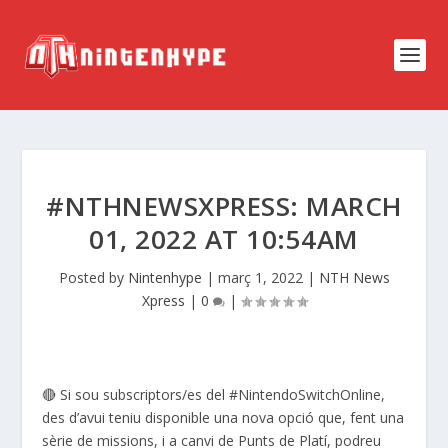
#NTHNEWSXPRESS: MARCH
01, 2022 AT 10:54AM
Posted by
Nintenhype
|
març 1, 2022
|
NTH News
Xpress
|
0
|
🔴 Si sou subscriptors/es del #NintendoSwitchOnline,
des d’avui teniu disponible una nova opció que, fent una
sèrie de missions, i a canvi de Punts de Platí, podreu