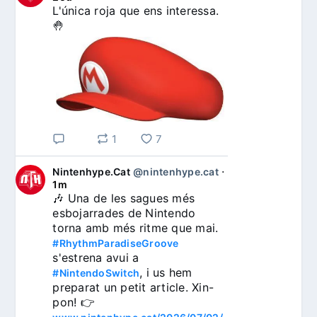
L'única roja que ens interessa. 
🤚
1
7
Nintenhype.Cat
@nintenhype.cat
⋅
1m
🎶 Una de les sagues més 
esbojarrades de Nintendo 
torna amb més ritme que mai. 
#RhythmParadiseGroove
s'estrena avui a 
, i us hem 
#NintendoSwitch
preparat un petit article. Xin-
pon! 👉 