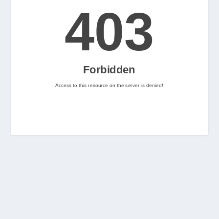
2
Nintenhype.Cat
@nintenhype.cat
⋅
2m
📅 Ja tenim aquí els 
descarregables més destacats 
de la setmana a la Nintendo 
eShop! Teniu alguna proposta 
pendent per aquest cap de 
setmana? 👀

👉 
www.nintenhype.cat/2026/06/18/
d...