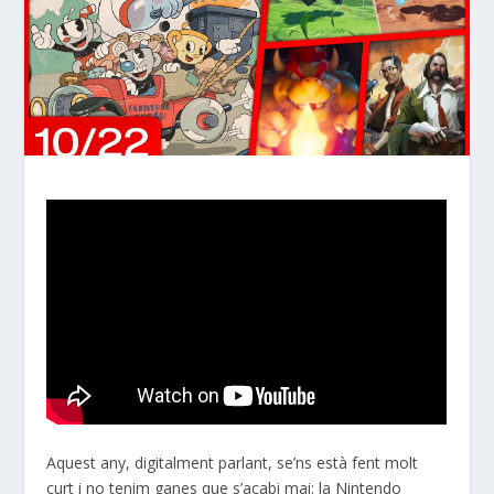
Aquest any, digitalment parlant, se’ns està fent molt
curt i no tenim ganes que s’acabi mai: la Nintendo