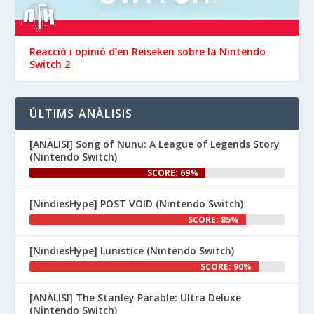
📅 Devil May Cry V, 
Wanderstop, Citizen Sleeper 2, 
i molt més, aquesta setmana a 
la Nintendo eShop de 
Reacció i opinió d’en ‪Reiseken‬ sobre la Nintendo
 i 
Switch 2
#NintendoSwitch2
.

#NintendoSwitch
👉 
ÚLTIMS ANÀLISIS
www.nintenhype.cat/2026/06/26/
d...
[ANÀLISI] Song of Nunu: A League of Legends Story
(Nintendo Switch)
SCORE: 69%
[NindiesHype] POST VOID (Nintendo Switch)
SCORE: 85%
[NindiesHype] Lunistice (Nintendo Switch)
1
SCORE: 90%
Nintenhype.Cat
@nintenhype.cat
⋅
[ANÀLISI] The Stanley Parable: Ultra Deluxe
2m
(Nintendo Switch)