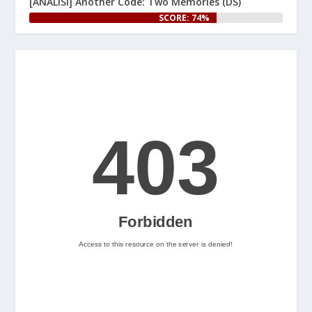
[ANÀLISI] Another Code: Two Memories (DS)
👉 
SCORE: 74%
www.nintenhype.cat/2026/06/25/
e...
Let's Rock and Roll!
2
Nintenhype.Cat
@nintenhype.cat
⋅
2m
📅 Ja tenim aquí els 
descarregables més destacats 
de la setmana a la Nintendo 
eShop! Teniu alguna proposta 
pendent per aquest cap de 