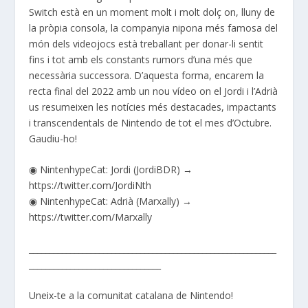
Switch està en un moment molt i molt dolç on, lluny de
la pròpia consola, la companyia nipona més famosa del
món dels videojocs està treballant per donar-li sentit
fins i tot amb els constants rumors d’una més que
necessària successora. D’aquesta forma, encarem la
recta final del 2022 amb un nou vídeo on el Jordi i l’Adrià
us resumeixen les notícies més destacades, impactants
i transcendentals de Nintendo de tot el mes d’Octubre.
Gaudiu-ho!
◉ NintenhypeCat: Jordi (JordiBDR) →
https://twitter.com/JordiNth
◉ NintenhypeCat: Adrià (Marxally) →
https://twitter.com/Marxally
____________________________________________________________
________________________________
Uneix-te a la comunitat catalana de Nintendo!