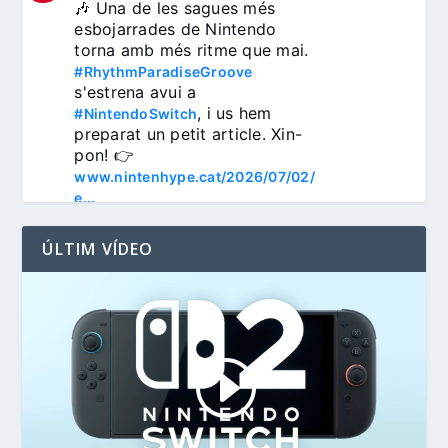
🎶 Una de les sagues més 
esbojarrades de Nintendo 
torna amb més ritme que mai. 
#RhythmParadiseGroove
s'estrena avui a 
, i us hem 
#NintendoSwitch
preparat un petit article. Xin-
pon! 👉 
www.nintenhype.cat/2026/07/02/
e...
ÚLTIM VÍDEO
3
Nintenhype.Cat
@nintenhype.cat
⋅
1m