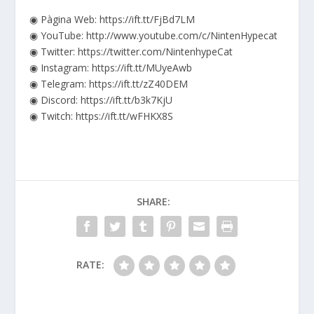
◉ Pàgina Web: https://ift.tt/FjBd7LM
◉ YouTube: http://www.youtube.com/c/NintenHypecat
◉ Twitter: https://twitter.com/NintenhypeCat
◉ Instagram: https://ift.tt/MUyeAwb
◉ Telegram: https://ift.tt/zZ40DEM
◉ Discord: https://ift.tt/b3k7KjU
◉ Twitch: https://ift.tt/wFHKX8S
SHARE:
RATE: