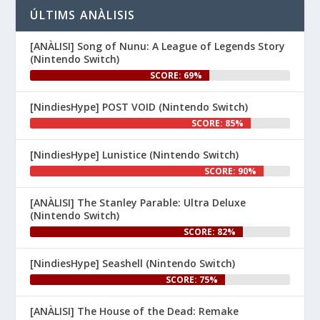
👉 
ÚLTIMS ANÀLISIS
www.nintenhype.cat/2026/06/26/
d...
[ANÀLISI] Song of Nunu: A League of Legends Story
(Nintendo Switch)
SCORE: 69%
[NindiesHype] POST VOID (Nintendo Switch)
SCORE: 85%
[NindiesHype] Lunistice (Nintendo Switch)
1
SCORE: 90%
Nintenhype.Cat
@nintenhype.cat
⋅
[ANÀLISI] The Stanley Parable: Ultra Deluxe
1m
(Nintendo Switch)
El món dels videojocs: ⚡🔥💥💀

SCORE: 82%
Nintendo:
[NindiesHype] Seashell (Nintendo Switch)
SCORE: 75%
[ANÀLISI] The House of the Dead: Remake