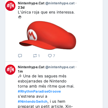
Nintenhype.Cat
@nintenhype.cat
⋅
23d
L'única roja que ens interessa. 
🤚
1
7
Nintenhype.Cat
@nintenhype.cat
⋅
1m
🎶 Una de les sagues més 
esbojarrades de Nintendo 
torna amb més ritme que mai. 
#RhythmParadiseGroove
s'estrena avui a 
, i us hem 
#NintendoSwitch
preparat un petit article. Xin-