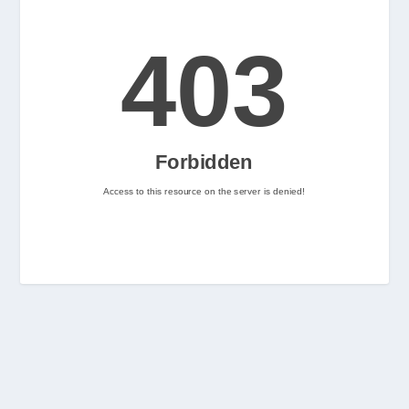
2
Nintenhype.Cat
@nintenhype.cat
⋅
2m
📅 Ja tenim aquí els 
descarregables més destacats 
de la setmana a la Nintendo 
eShop! Teniu alguna proposta 
pendent per aquest cap de 
setmana? 👀

👉 
www.nintenhype.cat/2026/06/18/
d...