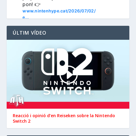
pon! 👉 
www.nintenhype.cat/2026/07/02/
e...
ÚLTIM VÍDEO
3
Nintenhype.Cat
@nintenhype.cat
⋅
1m
📅 Devil May Cry V, 
Wanderstop, Citizen Sleeper 2, 
i molt més, aquesta setmana a 
la Nintendo eShop de 
Reacció i opinió d’en ‪Reiseken‬ sobre la Nintendo
 i 
Switch 2
#NintendoSwitch2
.

#NintendoSwitch