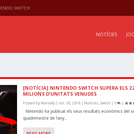
NTENDO SWITCH
NOTÍCIES
JO
[NOTÍCIA] NINTENDO SWITCH SUPERA ELS 2
MILIONS D’UNITATS VENUDES
Posted by
Marxally
|
oct. 30, 2018
|
Notícies
,
Switch
|
0
|
Nintendo ha publicat els seus resultats econòmics del 
quadrimestre de l’any...
READ MORE