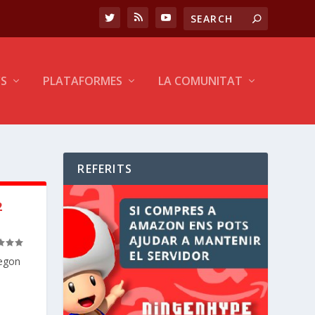
CS
PLATAFORMES
LA COMUNITAT
REFERITS
2
segon