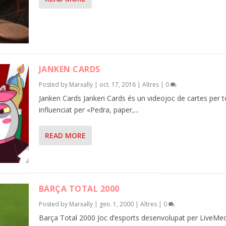
JANKEN CARDS
Posted by
Marxally
|
oct. 17, 2016
|
Altres
|
0
Janken Cards Janken Cards és un videojoc de cartes per t
influenciat per «Pedra, paper,...
READ MORE
BARÇA TOTAL 2000
Posted by
Marxally
|
gen. 1, 2000
|
Altres
|
0
Barça Total 2000 Joc d’esports desenvolupat per LiveMed