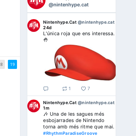
@nintenhype.cat
Nintenhype.Cat
@nintenhype.cat
⋅
24d
L'única roja que ens interessa. 
🤚
18
19
1
7
Nintenhype.Cat
@nintenhype.cat
⋅
1m
🎶 Una de les sagues més 
esbojarrades de Nintendo 
torna amb més ritme que mai. 
#RhythmParadiseGroove