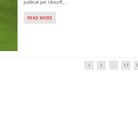
publicat per Ubisoft,...
READ MORE
1
…
17