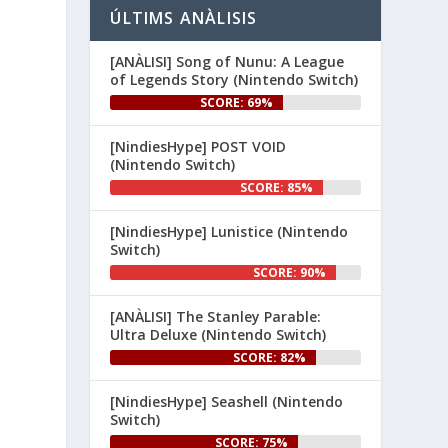
 i 
#NintendoSwitch2
ÚLTIMS ANÀLISIS
.

#NintendoSwitch
[ANÀLISI] Song of Nunu: A League
👉 
of Legends Story (Nintendo Switch)
www.nintenhype.cat/2026/06/26/
SCORE: 69%
d...
[NindiesHype] POST VOID
(Nintendo Switch)
SCORE: 85%
[NindiesHype] Lunistice (Nintendo
Switch)
SCORE: 90%
1
[ANÀLISI] The Stanley Parable:
Ultra Deluxe (Nintendo Switch)
Nintenhype.Cat
@nintenhype.cat
⋅
1m
SCORE: 82%
El món dels videojocs: ⚡🔥💥💀

[NindiesHype] Seashell (Nintendo
Nintendo:
Switch)
SCORE: 75%