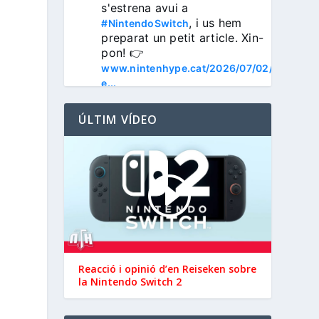
s'estrena avui a 
, i us hem 
#NintendoSwitch
preparat un petit article. Xin-
pon! 👉 
www.nintenhype.cat/2026/07/02/
e...
ÚLTIM VÍDEO
3
Nintenhype.Cat
@nintenhype.cat
⋅
1m
📅 Devil May Cry V, 
Reacció i opinió d’en ‪Reiseken‬ sobre
Wanderstop, Citizen Sleeper 2, 
la Nintendo Switch 2
i molt més, aquesta setmana a 
la Nintendo eShop de 