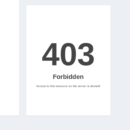
Let's Rock and Roll!
2
Nintenhype.Cat
@nintenhype.cat
⋅
2m
📅 Ja tenim aquí els 
descarregables més destacats 
de la setmana a la Nintendo 
eShop! Teniu alguna proposta 
pendent per aquest cap de 
setmana? 👀

👉 
www.nintenhype.cat/2026/06/18/