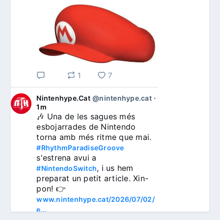
1
7
Nintenhype.Cat
@nintenhype.cat
⋅
1m
🎶 Una de les sagues més 
esbojarrades de Nintendo 
torna amb més ritme que mai. 
#RhythmParadiseGroove
s'estrena avui a 
, i us hem 
#NintendoSwitch
preparat un petit article. Xin-
pon! 👉 
www.nintenhype.cat/2026/07/02/
e...