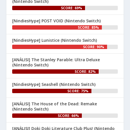
(Nintendo Switch)
SCORE: 69%
[NindiesHype] POST VOID (Nintendo Switch)
SCORE: 85%
[NindiesHype] Lunistice (Nintendo Switch)
1
SCORE: 90%
Nintenhype.Cat
@nintenhype.cat
⋅
[ANÀLISI] The Stanley Parable: Ultra Deluxe
1m
(Nintendo Switch)
El món dels videojocs: ⚡🔥💥💀

SCORE: 82%
Nintendo:
[NindiesHype] Seashell (Nintendo Switch)
SCORE: 75%
[ANÀLISI] The House of the Dead: Remake
(Nintendo Switch)
SCORE: 66%
[ANÀLISI] Doki Doki Literature Club Plus! (Nintendo