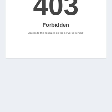
2
Nintenhype.Cat
@nintenhype.cat
⋅
2m
📅 Ja tenim aquí els 
descarregables més destacats 
de la setmana a la Nintendo 
eShop! Teniu alguna proposta 
pendent per aquest cap de 
setmana? 👀

👉 
www.nintenhype.cat/2026/06/18/
d...