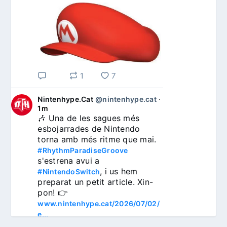
1
7
Nintenhype.Cat
@nintenhype.cat
⋅
1m
🎶 Una de les sagues més 
esbojarrades de Nintendo 
torna amb més ritme que mai. 
#RhythmParadiseGroove
s'estrena avui a 
, i us hem 
#NintendoSwitch
preparat un petit article. Xin-
pon! 👉 
www.nintenhype.cat/2026/07/02/
e...