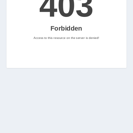
2
Nintenhype.Cat
@nintenhype.cat
⋅
2m
📅 Ja tenim aquí els 
descarregables més destacats 
de la setmana a la Nintendo 
eShop! Teniu alguna proposta 
pendent per aquest cap de 
setmana? 👀

👉 
www.nintenhype.cat/2026/06/18/
d...