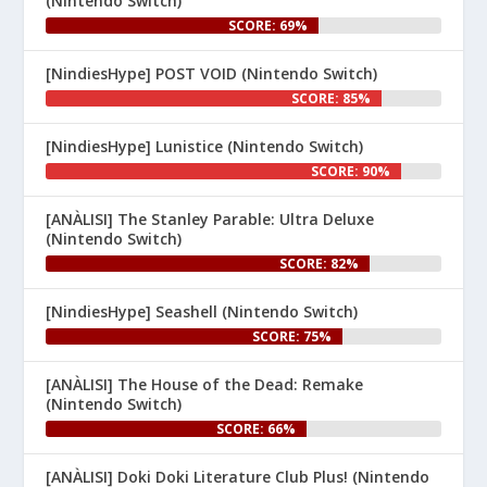
(Nintendo Switch)
SCORE: 69%
[NindiesHype] POST VOID (Nintendo Switch)
SCORE: 85%
[NindiesHype] Lunistice (Nintendo Switch)
1
SCORE: 90%
Nintenhype.Cat
@nintenhype.cat
⋅
[ANÀLISI] The Stanley Parable: Ultra Deluxe
1m
(Nintendo Switch)
El món dels videojocs: ⚡🔥💥💀

SCORE: 82%
Nintendo:
[NindiesHype] Seashell (Nintendo Switch)
SCORE: 75%
[ANÀLISI] The House of the Dead: Remake
(Nintendo Switch)
SCORE: 66%
[ANÀLISI] Doki Doki Literature Club Plus! (Nintendo
1