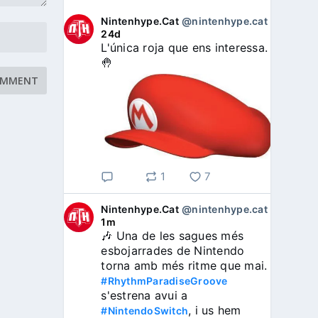
Nintenhype.Cat
@nintenhype.cat
⋅
24d
L'única roja que ens interessa. 
🤚
1
7
Nintenhype.Cat
@nintenhype.cat
⋅
1m
🎶 Una de les sagues més 
esbojarrades de Nintendo 
torna amb més ritme que mai. 
#RhythmParadiseGroove
s'estrena avui a 
, i us hem 
#NintendoSwitch