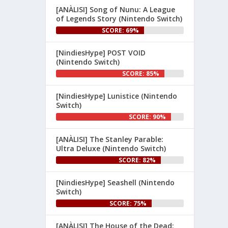
[ANÀLISI] Song of Nunu: A League
👉 
of Legends Story (Nintendo Switch)
www.nintenhype.cat/2026/06/26/
SCORE: 69%
d...
[NindiesHype] POST VOID
(Nintendo Switch)
SCORE: 85%
[NindiesHype] Lunistice (Nintendo
Switch)
SCORE: 90%
1
[ANÀLISI] The Stanley Parable:
Ultra Deluxe (Nintendo Switch)
Nintenhype.Cat
@nintenhype.cat
⋅
1m
SCORE: 82%
El món dels videojocs: ⚡🔥💥💀

[NindiesHype] Seashell (Nintendo
Nintendo:
Switch)
SCORE: 75%
[ANÀLISI] The House of the Dead: