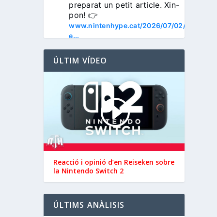
preparat un petit article. Xin-
pon! 👉 
www.nintenhype.cat/2026/07/02/
e...
ÚLTIM VÍDEO
3
Nintenhype.Cat
@nintenhype.cat
⋅
1m
📅 Devil May Cry V, 
Reacció i opinió d’en ‪Reiseken‬ sobre
Wanderstop, Citizen Sleeper 2, 
la Nintendo Switch 2
i molt més, aquesta setmana a 
la Nintendo eShop de 
 i 
#NintendoSwitch2
ÚLTIMS ANÀLISIS
.

#NintendoSwitch