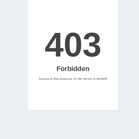
2
Nintenhype.Cat
@nintenhype.cat
⋅
2m
📅 Ja tenim aquí els 
descarregables més destacats 
de la setmana a la Nintendo 
eShop! Teniu alguna proposta 
pendent per aquest cap de 
setmana? 👀

👉 
www.nintenhype.cat/2026/06/18/
d...