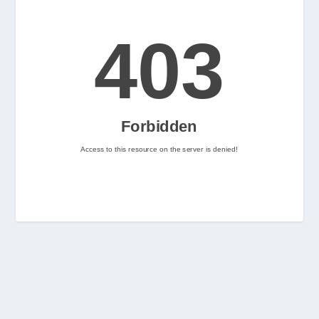
2
Nintenhype.Cat
@nintenhype.cat
⋅
2m
📅 Ja tenim aquí els 
descarregables més destacats 
de la setmana a la Nintendo 
eShop! Teniu alguna proposta 
pendent per aquest cap de 
setmana? 👀

👉 
www.nintenhype.cat/2026/06/18/
d...