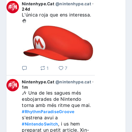
Nintenhype.Cat
@nintenhype.cat
⋅
24d
L'única roja que ens interessa. 
🤚
1
7
Nintenhype.Cat
@nintenhype.cat
⋅
1m
🎶 Una de les sagues més 
esbojarrades de Nintendo 
torna amb més ritme que mai. 
#RhythmParadiseGroove
s'estrena avui a 
, i us hem 
#NintendoSwitch
preparat un petit article. Xin-