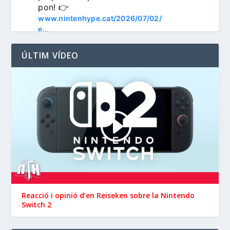
pon! 👉 
www.nintenhype.cat/2026/07/02/
e...
ÚLTIM VÍDEO
3
Nintenhype.Cat
@nintenhype.cat
⋅
1m
📅 Devil May Cry V, 
Wanderstop, Citizen Sleeper 2, 
i molt més, aquesta setmana a 
la Nintendo eShop de 
Reacció i opinió d’en ‪Reiseken‬ sobre la Nintendo
 i 
Switch 2
#NintendoSwitch2
.

#NintendoSwitch