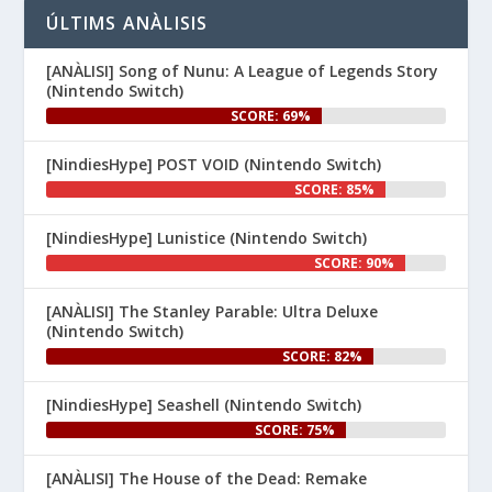
👉 
ÚLTIMS ANÀLISIS
www.nintenhype.cat/2026/06/26/
d...
[ANÀLISI] Song of Nunu: A League of Legends Story
(Nintendo Switch)
SCORE: 69%
[NindiesHype] POST VOID (Nintendo Switch)
SCORE: 85%
[NindiesHype] Lunistice (Nintendo Switch)
1
SCORE: 90%
Nintenhype.Cat
@nintenhype.cat
⋅
[ANÀLISI] The Stanley Parable: Ultra Deluxe
1m
(Nintendo Switch)
El món dels videojocs: ⚡🔥💥💀

SCORE: 82%
Nintendo:
[NindiesHype] Seashell (Nintendo Switch)
SCORE: 75%
[ANÀLISI] The House of the Dead: Remake