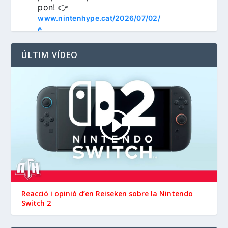
pon! 👉 
www.nintenhype.cat/2026/07/02/
e...
ÚLTIM VÍDEO
3
Nintenhype.Cat
@nintenhype.cat
⋅
1m
📅 Devil May Cry V, 
Wanderstop, Citizen Sleeper 2, 
i molt més, aquesta setmana a 
la Nintendo eShop de 
Reacció i opinió d’en ‪Reiseken‬ sobre la Nintendo
 i 
Switch 2
#NintendoSwitch2
.

#NintendoSwitch