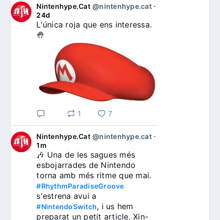
Nintenhype.Cat
@nintenhype.cat
⋅
24d
L'única roja que ens interessa. 
🤚
1
7
Nintenhype.Cat
@nintenhype.cat
⋅
1m
🎶 Una de les sagues més 
esbojarrades de Nintendo 
torna amb més ritme que mai. 
#RhythmParadiseGroove
s'estrena avui a 
, i us hem 
#NintendoSwitch
preparat un petit article. Xin-