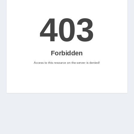
2
Nintenhype.Cat
@nintenhype.cat
⋅
2m
📅 Ja tenim aquí els 
descarregables més destacats 
de la setmana a la Nintendo 
eShop! Teniu alguna proposta 
pendent per aquest cap de 
setmana? 👀

👉 
www.nintenhype.cat/2026/06/18/
d...