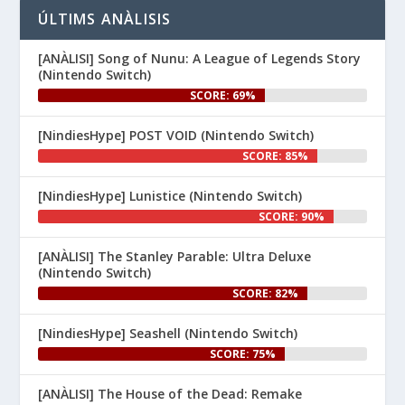
👉 
ÚLTIMS ANÀLISIS
www.nintenhype.cat/2026/06/26/
d...
[ANÀLISI] Song of Nunu: A League of Legends Story
(Nintendo Switch)
SCORE: 69%
[NindiesHype] POST VOID (Nintendo Switch)
SCORE: 85%
[NindiesHype] Lunistice (Nintendo Switch)
1
SCORE: 90%
Nintenhype.Cat
@nintenhype.cat
⋅
[ANÀLISI] The Stanley Parable: Ultra Deluxe
1m
(Nintendo Switch)
El món dels videojocs: ⚡🔥💥💀

SCORE: 82%
Nintendo:
[NindiesHype] Seashell (Nintendo Switch)
SCORE: 75%
[ANÀLISI] The House of the Dead: Remake