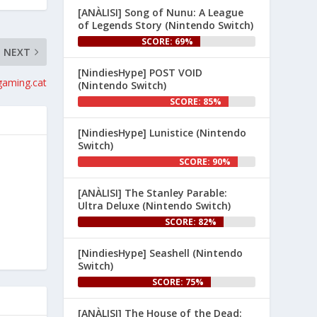
[ANÀLISI] Song of Nunu: A League
👉 
of Legends Story (Nintendo Switch)
www.nintenhype.cat/2026/06/26/
SCORE: 69%
d...
NEXT
[NindiesHype] POST VOID
gaming.cat
(Nintendo Switch)
SCORE: 85%
[NindiesHype] Lunistice (Nintendo
Switch)
SCORE: 90%
1
[ANÀLISI] The Stanley Parable:
Ultra Deluxe (Nintendo Switch)
Nintenhype.Cat
@nintenhype.cat
⋅
1m
SCORE: 82%
El món dels videojocs: ⚡🔥💥💀

[NindiesHype] Seashell (Nintendo
Nintendo:
Switch)
SCORE: 75%
[ANÀLISI] The House of the Dead: