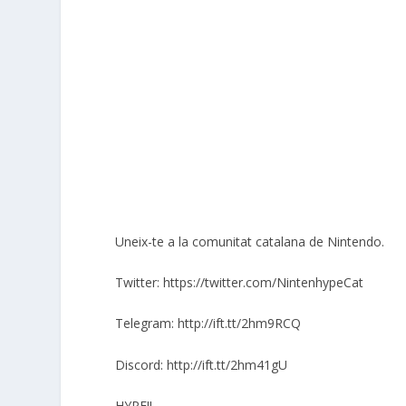
Uneix-te a la comunitat catalana de Nintendo.
Twitter: https://twitter.com/NintenhypeCat
Telegram: http://ift.tt/2hm9RCQ
Discord: http://ift.tt/2hm41gU
HYPE!!