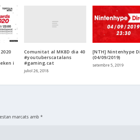
Comunitat al MK8D dia 40
 2020
[NTH] Nintenhype D
#youtuberscatalans
(04/09/2019)
#gaming.cat
eken i
setembre 5, 2019
juliol 26, 2018
s estan marcats amb
*