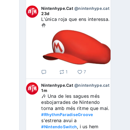
Nintenhype.Cat
@nintenhype.cat
⋅
23d
L'única roja que ens interessa. 
🤚
1
7
Nintenhype.Cat
@nintenhype.cat
⋅
1m
🎶 Una de les sagues més 
esbojarrades de Nintendo 
torna amb més ritme que mai. 
#RhythmParadiseGroove
s'estrena avui a 
, i us hem 
#NintendoSwitch