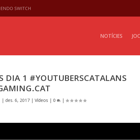
NTENDO SWITCH
NOTÍCIES
JO
S DIA 1 #YOUTUBERSCATALANS
GAMING.CAT
e
|
des. 6, 2017
|
Vídeos
|
0
|