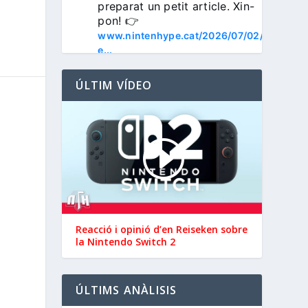
preparat un petit article. Xin-
pon! 👉 
www.nintenhype.cat/2026/07/02/
e...
ÚLTIM VÍDEO
3
Nintenhype.Cat
@nintenhype.cat
⋅
1m
📅 Devil May Cry V, 
Reacció i opinió d’en ‪Reiseken‬ sobre
Wanderstop, Citizen Sleeper 2, 
la Nintendo Switch 2
i molt més, aquesta setmana a 
la Nintendo eShop de 
 i 
#NintendoSwitch2
ÚLTIMS ANÀLISIS
.

#NintendoSwitch