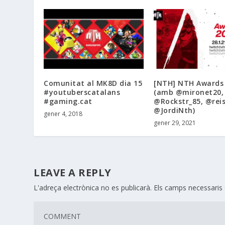
Comunitat al MK8D dia 15
[NTH] NTH Awards
#youtuberscatalans
(amb @mironet20,
#gaming.cat
@Rockstr_85, @reis
@JordiNth)
gener 4, 2018
gener 29, 2021
LEAVE A REPLY
L'adreça electrònica no es publicarà.
Els camps necessari