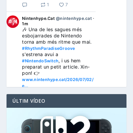
1
7
Nintenhype.Cat
@nintenhype.cat
⋅
1m
🎶 Una de les sagues més 
esbojarrades de Nintendo 
torna amb més ritme que mai. 
#RhythmParadiseGroove
s'estrena avui a 
, i us hem 
#NintendoSwitch
preparat un petit article. Xin-
pon! 👉 
www.nintenhype.cat/2026/07/02/
e...
ÚLTIM VÍDEO