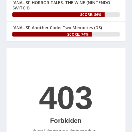
[ANÀLISI] HORROR TALES: THE WINE (NINTENDO
per a 
! Per 
#NintendoSwitch2
SWITCH)
celebrar-ho, us hem preparat 
SCORE: 86%
un article especial al web.

[ANÀLISI] Another Code: Two Memories (DS)
👉 
SCORE: 74%
www.nintenhype.cat/2026/06/25/
e...
Let's Rock and Roll!
2
Nintenhype.Cat
@nintenhype.cat
⋅
2m
📅 Ja tenim aquí els 