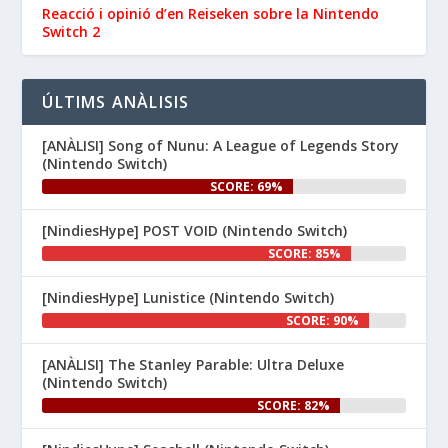
la Nintendo eShop de 
Reacció i opinió d’en ‪Reiseken‬ sobre la Nintendo
 i 
Switch 2
#NintendoSwitch2
.

#NintendoSwitch
👉 
ÚLTIMS ANÀLISIS
www.nintenhype.cat/2026/06/26/
d...
[ANÀLISI] Song of Nunu: A League of Legends Story
(Nintendo Switch)
SCORE: 69%
[NindiesHype] POST VOID (Nintendo Switch)
SCORE: 85%
[NindiesHype] Lunistice (Nintendo Switch)
1
SCORE: 90%
Nintenhype.Cat
@nintenhype.cat
⋅
[ANÀLISI] The Stanley Parable: Ultra Deluxe
1m
(Nintendo Switch)
El món dels videojocs: ⚡🔥💥💀

SCORE: 82%
Nintendo: