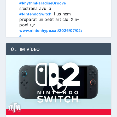
#RhythmParadiseGroove
s'estrena avui a 
, i us hem 
#NintendoSwitch
preparat un petit article. Xin-
pon! 👉 
www.nintenhype.cat/2026/07/02/
e...
ÚLTIM VÍDEO
3
Nintenhype.Cat
@nintenhype.cat
⋅
1m
📅 Devil May Cry V, 
Wanderstop, Citizen Sleeper 2, 
i molt més, aquesta setmana a 