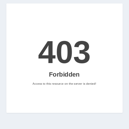
Let's Rock and Roll!
2
Nintenhype.Cat
@nintenhype.cat
⋅
2m
📅 Ja tenim aquí els 
descarregables més destacats 
de la setmana a la Nintendo 
eShop! Teniu alguna proposta 
pendent per aquest cap de 
setmana? 👀

👉 