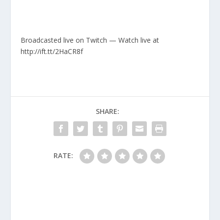
Broadcasted live on Twitch — Watch live at
http://ift.tt/2HaCR8f
SHARE:
RATE: