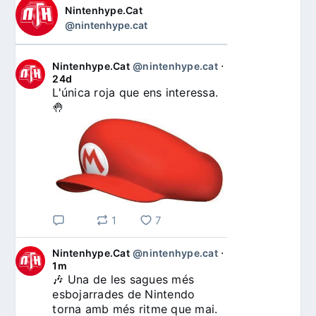
Nintenhype.Cat
@nintenhype.cat
Nintenhype.Cat
@nintenhype.cat
⋅
24d
L'única roja que ens interessa. 
🤚
1
7
Nintenhype.Cat
@nintenhype.cat
⋅
1m
🎶 Una de les sagues més 
esbojarrades de Nintendo 
torna amb més ritme que mai. 