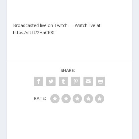
Broadcasted live on Twitch — Watch live at
https://ift.tt/2HaCR8f
SHARE:
RATE: