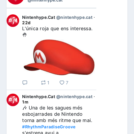
Nintenhype.Cat
@nintenhype.cat
⋅
22d
L'única roja que ens interessa. 
🤚
1
7
Nintenhype.Cat
@nintenhype.cat
⋅
1m
🎶 Una de les sagues més 
esbojarrades de Nintendo 
torna amb més ritme que mai. 
#RhythmParadiseGroove
s'estrena avui a 