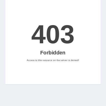
2
Nintenhype.Cat
@nintenhype.cat
⋅
2m
📅 Ja tenim aquí els 
descarregables més destacats 
de la setmana a la Nintendo 
eShop! Teniu alguna proposta 
pendent per aquest cap de 
setmana? 👀

👉 
www.nintenhype.cat/2026/06/18/
d...