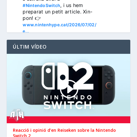
, i us hem 
#NintendoSwitch
preparat un petit article. Xin-
pon! 👉 
www.nintenhype.cat/2026/07/02/
e...
ÚLTIM VÍDEO
3
Nintenhype.Cat
@nintenhype.cat
⋅
1m
📅 Devil May Cry V, 
Wanderstop, Citizen Sleeper 2, 
i molt més, aquesta setmana a 
la Nintendo eShop de 
Reacció i opinió d’en ‪Reiseken‬ sobre la Nintendo
 i 
Switch 2
#NintendoSwitch2