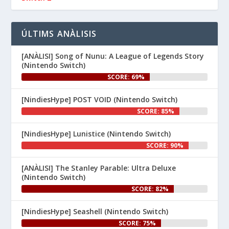
.

#NintendoSwitch
👉 
ÚLTIMS ANÀLISIS
www.nintenhype.cat/2026/06/26/
d...
[ANÀLISI] Song of Nunu: A League of Legends Story
(Nintendo Switch)
SCORE: 69%
[NindiesHype] POST VOID (Nintendo Switch)
SCORE: 85%
[NindiesHype] Lunistice (Nintendo Switch)
1
SCORE: 90%
Nintenhype.Cat
@nintenhype.cat
⋅
[ANÀLISI] The Stanley Parable: Ultra Deluxe
1m
(Nintendo Switch)
El món dels videojocs: ⚡🔥💥💀

SCORE: 82%
Nintendo:
[NindiesHype] Seashell (Nintendo Switch)
SCORE: 75%