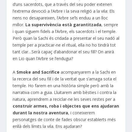
d’uns sacerdots, que a través del seu poder extenen
l’extrema devoció a l’Arbre i la seva religió a la vila: Els
nens no desapareixen, l’Arbre se’ls enduu a un lloc
millor.
La supervivència està garantitzada
, sempre
i quan siguem fidels a l’Arbre, els sacerdots i el temple.
Però quan la Sachi és cridada a presentar el seu nadó al
temple per a practicar-ne el ritual, ella no ho tindrà tot
tant clar…Serà capaç d’abandonar el seu fill? On anirà
en Lio quan l’Arbre se l’endugui?
A
Smoke and Sacrifice
acompanyarem a la Sachi en
la recerca del seu fill i de la veritat que s’amaga sota el
temple. Ho farem en una història simple però amb la
narrativa com a guia. Lluitarem amb bèsties i contra la
natura, aprendrem a reciclar-ne les seves restes per a
construir armes, roba i objectes que ens ajudaran
durant la nostra aventura
, i coneixerem
personatges de conte de fades obscur establerts més
enllà dels límits la vila. Ens ajudaran?