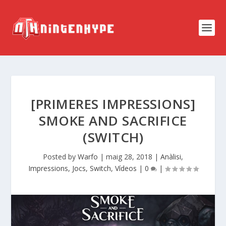
[PRIMERES IMPRESSIONS]
SMOKE AND SACRIFICE
(SWITCH)
Posted by
Warfo
|
maig 28, 2018
|
Anàlisi
,
Impressions
,
Jocs
,
Switch
,
Vídeos
|
0
|