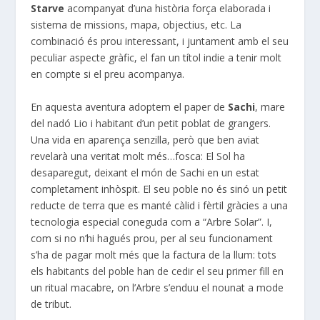
Starve
acompanyat d’una història força elaborada i
sistema de missions, mapa, objectius, etc. La
combinació és prou interessant, i juntament amb el seu
peculiar aspecte gràfic, el fan un títol indie a tenir molt
en compte si el preu acompanya.
En aquesta aventura adoptem el paper de
Sachi
, mare
del nadó Lio i habitant d’un petit poblat de grangers.
Una vida en aparença senzilla, però que ben aviat
revelarà una veritat molt més…fosca: El Sol ha
desaparegut, deixant el món de Sachi en un estat
completament inhòspit. El seu poble no és sinó un petit
reducte de terra que es manté càlid i fèrtil gràcies a una
tecnologia especial coneguda com a “Arbre Solar”. I,
com si no n’hi hagués prou, per al seu funcionament
s’ha de pagar molt més que la factura de la llum: tots
els habitants del poble han de cedir el seu primer fill en
un ritual macabre, on l’Arbre s’enduu el nounat a mode
de tribut.