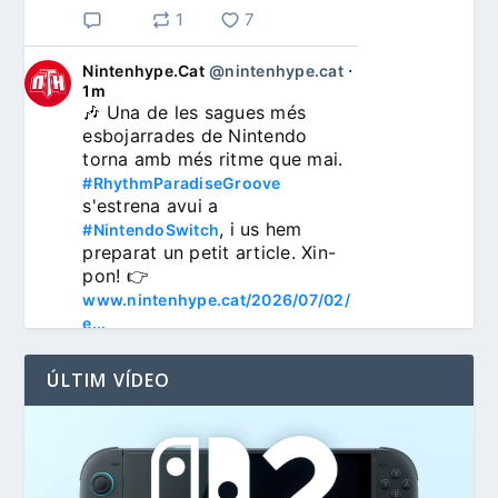
1
7
Nintenhype.Cat
@nintenhype.cat
⋅
1m
🎶 Una de les sagues més 
esbojarrades de Nintendo 
torna amb més ritme que mai. 
#RhythmParadiseGroove
s'estrena avui a 
, i us hem 
#NintendoSwitch
preparat un petit article. Xin-
pon! 👉 
www.nintenhype.cat/2026/07/02/
e...
ÚLTIM VÍDEO