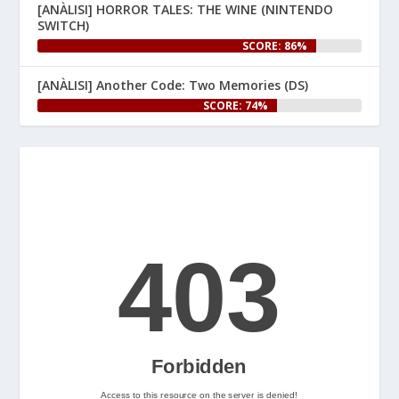
[ANÀLISI] HORROR TALES: THE WINE (NINTENDO
per a 
! Per 
#NintendoSwitch2
SWITCH)
celebrar-ho, us hem preparat 
SCORE: 86%
un article especial al web.

[ANÀLISI] Another Code: Two Memories (DS)
👉 
SCORE: 74%
www.nintenhype.cat/2026/06/25/
e...
Let's Rock and Roll!
2
Nintenhype.Cat
@nintenhype.cat
⋅
2m
📅 Ja tenim aquí els 