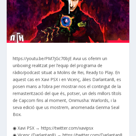
https://youtu.be/PM7jGc70bjE Avui us oferim un
unboxing realitzat per l’equip del programa de
ràdio/podcast situat a Molins de Rei, Ready to Play. En
aquest cas en Xavi PSX i en Vicenç, àlies Darlantan8, es
posen mans a l’obra per mostrar-nos el contingut de la
remasterització del que és, potser, un dels millors títols
de Capcom fins al moment, Onimusha: Warlords, i la
seva edició que us mostrem, anomenada Genma Seal
Box.
◉ Xavi PSX → https://twitter.com/xavipsx
◉ Vicenç (Darlantan8) → https://twitter.com/Darlantan8