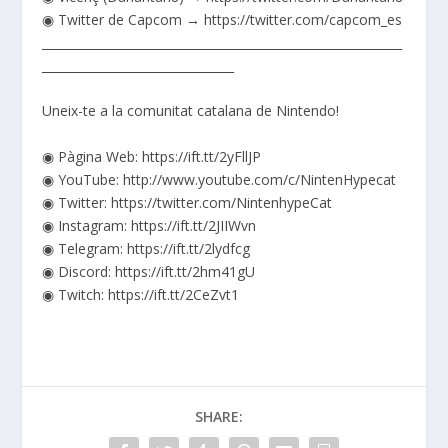
◉ Twitter de Capcom → https://twitter.com/capcom_es
____________________________________________________________
________________________________
Uneix-te a la comunitat catalana de Nintendo!
◉ Pàgina Web: https://ift.tt/2yFllJP
◉ YouTube: http://www.youtube.com/c/NintenHypecat
◉ Twitter: https://twitter.com/NintenhypeCat
◉ Instagram: https://ift.tt/2JIIWvn
◉ Telegram: https://ift.tt/2lydfcg
◉ Discord: https://ift.tt/2hm41gU
◉ Twitch: https://ift.tt/2CeZvt1
SHARE: