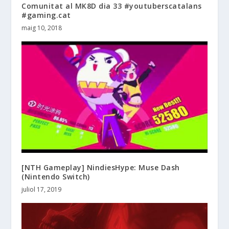
Comunitat al MK8D dia 33 #youtuberscatalans
#gaming.cat
maig 10, 2018
[NTH Gameplay] NindiesHype: Muse Dash
(Nintendo Switch)
juliol 17, 2019