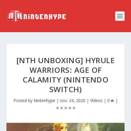
[NTH UNBOXING] HYRULE
WARRIORS: AGE OF
CALAMITY (NINTENDO
SWITCH)
Posted by
Nintenhype
|
nov. 24, 2020
|
Vídeos
|
0
|