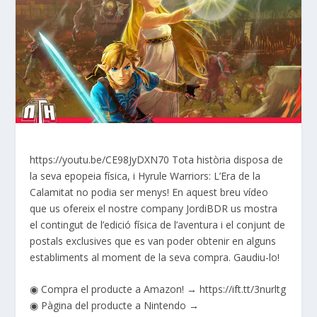
https://youtu.be/CE98JyDXN70 Tota història disposa de
la seva epopeia física, i Hyrule Warriors: L’Era de la
Calamitat no podia ser menys! En aquest breu vídeo
que us ofereix el nostre company JordiBDR us mostra
el contingut de l’edició física de l’aventura i el conjunt de
postals exclusives que es van poder obtenir en alguns
establiments al moment de la seva compra. Gaudiu-lo!
◉ Compra el producte a Amazon! → https://ift.tt/3nurltg
◉ Pàgina del producte a Nintendo →