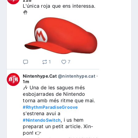
L'única roja que ens interessa. 
🤚
1
7
Nintenhype.Cat
@nintenhype.cat
⋅
1m
🎶 Una de les sagues més 
esbojarrades de Nintendo 
torna amb més ritme que mai. 
#RhythmParadiseGroove
s'estrena avui a 
, i us hem 
#NintendoSwitch
preparat un petit article. Xin-
pon! 👉 