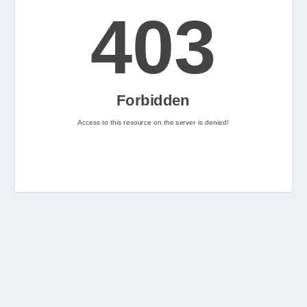
2
Nintenhype.Cat
@nintenhype.cat
⋅
2m
📅 Ja tenim aquí els 
descarregables més destacats 
de la setmana a la Nintendo 
eShop! Teniu alguna proposta 
pendent per aquest cap de 
setmana? 👀

👉 
www.nintenhype.cat/2026/06/18/
d...