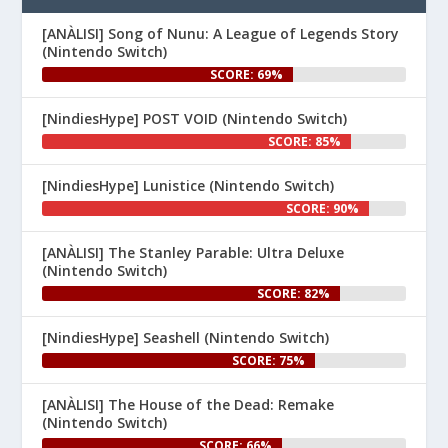
www.nintenhype.cat/2026/06/26/
d...
[ANÀLISI] Song of Nunu: A League of Legends Story
(Nintendo Switch)
SCORE: 69%
[NindiesHype] POST VOID (Nintendo Switch)
SCORE: 85%
[NindiesHype] Lunistice (Nintendo Switch)
1
SCORE: 90%
Nintenhype.Cat
@nintenhype.cat
⋅
[ANÀLISI] The Stanley Parable: Ultra Deluxe
1m
(Nintendo Switch)
El món dels videojocs: ⚡🔥💥💀

SCORE: 82%
Nintendo:
[NindiesHype] Seashell (Nintendo Switch)
SCORE: 75%
[ANÀLISI] The House of the Dead: Remake
(Nintendo Switch)
SCORE: 66%