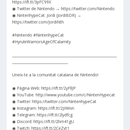
https://ift.tt/3pFC99X
◉ Twitter de Nintendo → https://twitter.com/Nintendo
◉ NintenhypeCat: Jordi (JordiBDR) →
https://twitter.com/JordiNth
#Nintendo #NintenhypeCat
#HyruleWarriorsAgeOfCalamity
____________________________________________________________
________________________________
Uneix-te a la comunitat catalana de Nintendo!
◉ Pàgina Web: https://ift.tt/2yFllJP
◉ YouTube: http://www.youtube.com/c/NintenHypecat
◉ Twitter: https://twitter.com/NintenhypeCat
◉ Instagram: https://ift.tt/2JIIWvn
◉ Telegram: https://ift.tt/2lydfcg
◉ Discord: https://ift.tt/2hm41gU
◉ Twitch: https://ift.tt/2CeZvt1