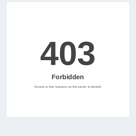
Let's Rock and Roll!
2
Nintenhype.Cat
@nintenhype.cat
⋅
2m
📅 Ja tenim aquí els 
descarregables més destacats 
de la setmana a la Nintendo 
eShop! Teniu alguna proposta 
pendent per aquest cap de 
setmana? 👀

👉 