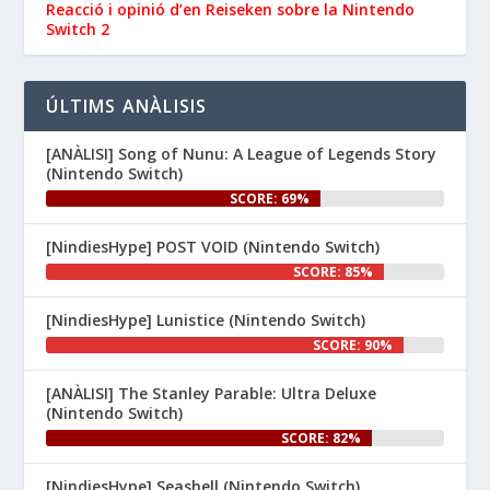
la Nintendo eShop de 
Reacció i opinió d’en ‪Reiseken‬ sobre la Nintendo
 i 
Switch 2
#NintendoSwitch2
.

#NintendoSwitch
👉 
ÚLTIMS ANÀLISIS
www.nintenhype.cat/2026/06/26/
d...
[ANÀLISI] Song of Nunu: A League of Legends Story
(Nintendo Switch)
SCORE: 69%
[NindiesHype] POST VOID (Nintendo Switch)
SCORE: 85%
[NindiesHype] Lunistice (Nintendo Switch)
1
SCORE: 90%
Nintenhype.Cat
@nintenhype.cat
⋅
[ANÀLISI] The Stanley Parable: Ultra Deluxe
1m
(Nintendo Switch)
El món dels videojocs: ⚡🔥💥💀

SCORE: 82%
Nintendo:
[NindiesHype] Seashell (Nintendo Switch)