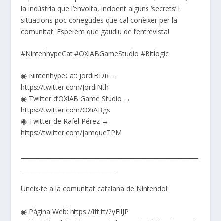
la indústria que l’envolta, incloent alguns ‘secrets’ i
situacions poc conegudes que cal conèixer per la
comunitat. Esperem que gaudiu de l’entrevista!
#NintenhypeCat #OXiABGameStudio #Bitlogic
◉ NintenhypeCat: JordiBDR →
https://twitter.com/JordiNth
◉ Twitter d’OXiAB Game Studio →
https://twitter.com/OXiABgs
◉ Twitter de Rafel Pérez →
https://twitter.com/jamqueTPM
____________________________________________________________
________________________________
Uneix-te a la comunitat catalana de Nintendo!
◉ Pàgina Web: https://ift.tt/2yFllJP