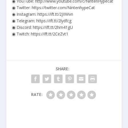
◉ YouTube: http://www.youtube.com/c/NintenHypecat
◉ Twitter: https://twitter.com/NintenhypeCat
◉ Instagram: https://ift.tt/2JIIWvn
◉ Telegram: https://ift.tt/2lydfcg
◉ Discord: https://ift.tt/2hm41gU
◉ Twitch: https://ift.tt/2CeZvt1
SHARE:
RATE: