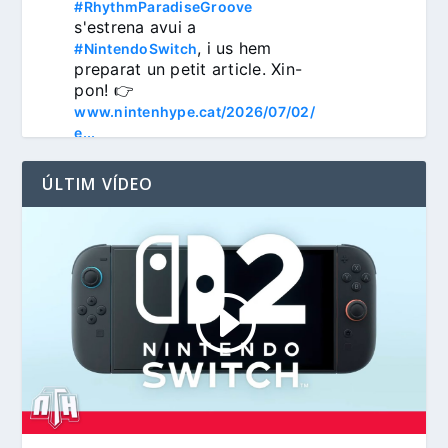
#RhythmParadiseGroove
s'estrena avui a 
, i us hem 
#NintendoSwitch
preparat un petit article. Xin-
pon! 👉 
www.nintenhype.cat/2026/07/02/
e...
ÚLTIM VÍDEO
3
Nintenhype.Cat
@nintenhype.cat
⋅
1m
📅 Devil May Cry V, 
Wanderstop, Citizen Sleeper 2, 
i molt més, aquesta setmana a 