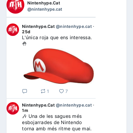
Nintenhype.Cat
@nintenhype.cat
Nintenhype.Cat
@nintenhype.cat
⋅
25d
L'única roja que ens interessa. 
🤚
1
7
Nintenhype.Cat
@nintenhype.cat
⋅
1m
🎶 Una de les sagues més 
esbojarrades de Nintendo 
torna amb més ritme que mai. 