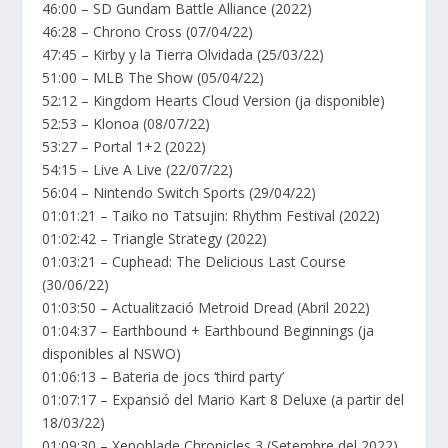
46:00 – SD Gundam Battle Alliance (2022)
46:28 – Chrono Cross (07/04/22)
47:45 – Kirby y la Tierra Olvidada (25/03/22)
51:00 – MLB The Show (05/04/22)
52:12 – Kingdom Hearts Cloud Version (ja disponible)
52:53 – Klonoa (08/07/22)
53:27 – Portal 1+2 (2022)
54:15 – Live A Live (22/07/22)
56:04 – Nintendo Switch Sports (29/04/22)
01:01:21 – Taiko no Tatsujin: Rhythm Festival (2022)
01:02:42 – Triangle Strategy (2022)
01:03:21 – Cuphead: The Delicious Last Course
(30/06/22)
01:03:50 – Actualització Metroid Dread (Abril 2022)
01:04:37 – Earthbound + Earthbound Beginnings (ja
disponibles al NSWO)
01:06:13 – Bateria de jocs ‘third party’
01:07:17 – Expansió del Mario Kart 8 Deluxe (a partir del
18/03/22)
01:09:30 – Xenoblade Chronicles 3 (Setembre del 2022)