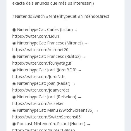
exacte dels anuncis que més us interessin!)
#NintendoSwitch #NintenhypeCat #NintendoDirect
◉ NintenhypeCat: Carles (Liduri) →
https://twitter.com/Liduri
◉ NintenhypeCat: Francesc (Mironet) →
https://twitter.com/mironet20
◉ NintenhypeCat: Francesc (Rulitox) →
https://twitter.com/fcunyatagut
◉ NintenhypeCat: Jordi (JordiBDR) →
https://twitter.com/JordiNth
◉ NintenhypeCat: Joan (Radar) →
https://twitter.com/joanverdet
◉ NintenhypeCat: Jordi (Reiseken) →
https://twitter.com/reiseken
◉ NintenhypeCat: Manu (SwitchScreens85) →
https://twitter.com/SwitchScreens85
◉ Podcast Nintendrón: Ricard (Hunter) →
https://twitter.com/hunter138san