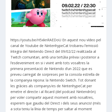
https://youtu.be/H5xknRAEDoU En aquest nou vídeo pel
canal de Youtube de NintenhypeCat trobareu l’emissió
íntegra del Nintendo Direct del 09/02/22 realitzada al
Twitch comunitari, amb una tertúlia prèvia i posterior a
l’esdeveniment en si i vivint amb tots vosaltres la
primera presentació de Nintendo d’un 2022 que es
preveu carregat de sorpreses per la consola estrella de
la companyia nipona: la Nintendo Switch. Tot donant
les gràcies als companys/es de NintenhypeCat per
emetre el directe i al Ricard (del podcast Nintendrón)
per voler compartir aquest moment amb nosaltres,
esperem que gaudiu del Direct i dels seus anuncis! (més
a sota teniu la línia de temps per saltar al moment