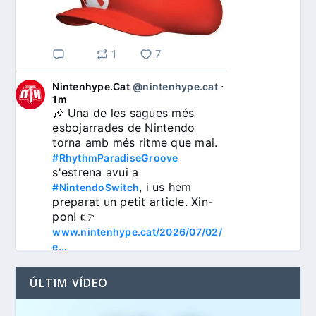
1
7
Nintenhype.Cat
@nintenhype.cat
⋅
1m
🎶 Una de les sagues més 
esbojarrades de Nintendo 
torna amb més ritme que mai. 
#RhythmParadiseGroove
s'estrena avui a 
, i us hem 
#NintendoSwitch
preparat un petit article. Xin-
pon! 👉 
www.nintenhype.cat/2026/07/02/
e...
ÚLTIM VÍDEO