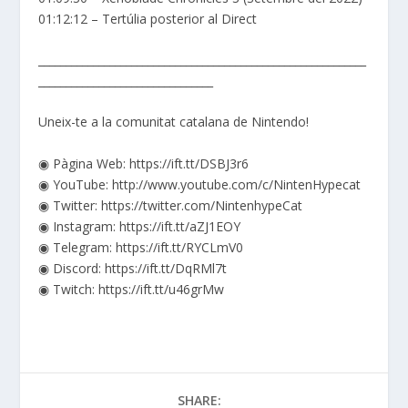
01:12:12 – Tertúlia posterior al Direct
____________________________________________________________
________________________________
Uneix-te a la comunitat catalana de Nintendo!
◉ Pàgina Web: https://ift.tt/DSBJ3r6
◉ YouTube: http://www.youtube.com/c/NintenHypecat
◉ Twitter: https://twitter.com/NintenhypeCat
◉ Instagram: https://ift.tt/aZJ1EOY
◉ Telegram: https://ift.tt/RYCLmV0
◉ Discord: https://ift.tt/DqRMl7t
◉ Twitch: https://ift.tt/u46grMw
SHARE: