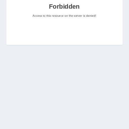
Nintenhype.Cat
@nintenhype.cat
⋅
2m
📅 Ja tenim aquí els 
descarregables més destacats 
de la setmana a la Nintendo 
eShop! Teniu alguna proposta 
pendent per aquest cap de 
setmana? 👀

👉 
www.nintenhype.cat/2026/06/18/
d...