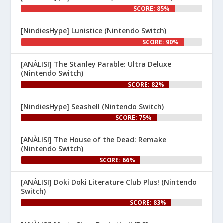
SCORE: 85%
[NindiesHype] Lunistice (Nintendo Switch)
1
SCORE: 90%
Nintenhype.Cat
@nintenhype.cat
⋅
[ANÀLISI] The Stanley Parable: Ultra Deluxe
1m
(Nintendo Switch)
El món dels videojocs: ⚡🔥💥💀

SCORE: 82%
Nintendo:
[NindiesHype] Seashell (Nintendo Switch)
SCORE: 75%
[ANÀLISI] The House of the Dead: Remake
(Nintendo Switch)
SCORE: 66%
[ANÀLISI] Doki Doki Literature Club Plus! (Nintendo
1
Switch)
SCORE: 83%
Nintenhype.Cat
@nintenhype.cat
⋅
1m