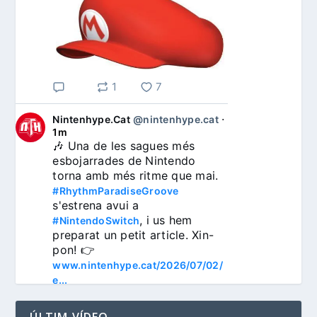
1
7
Nintenhype.Cat
@nintenhype.cat
⋅
1m
🎶 Una de les sagues més 
esbojarrades de Nintendo 
torna amb més ritme que mai. 
#RhythmParadiseGroove
s'estrena avui a 
, i us hem 
#NintendoSwitch
preparat un petit article. Xin-
pon! 👉 
www.nintenhype.cat/2026/07/02/
e...
ÚLTIM VÍDEO