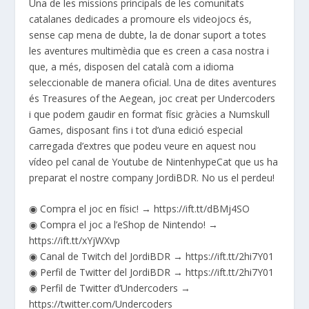
Una de les missions principals de les comunitats
catalanes dedicades a promoure els videojocs és,
sense cap mena de dubte, la de donar suport a totes
les aventures multimèdia que es creen a casa nostra i
que, a més, disposen del català com a idioma
seleccionable de manera oficial. Una de dites aventures
és Treasures of the Aegean, joc creat per Undercoders
i que podem gaudir en format físic gràcies a Numskull
Games, disposant fins i tot d’una edició especial
carregada d’extres que podeu veure en aquest nou
vídeo pel canal de Youtube de NintenhypeCat que us ha
preparat el nostre company JordiBDR. No us el perdeu!
◉ Compra el joc en físic! → https://ift.tt/dBMj4SO
◉ Compra el joc a l’eShop de Nintendo! →
https://ift.tt/xYjWXvp
◉ Canal de Twitch del JordiBDR → https://ift.tt/2hi7Y01
◉ Perfil de Twitter del JordiBDR → https://ift.tt/2hi7Y01
◉ Perfil de Twitter d’Undercoders →
https://twitter.com/Undercoders