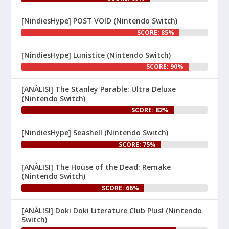
[NindiesHype] POST VOID (Nintendo Switch)
SCORE: 85%
[NindiesHype] Lunistice (Nintendo Switch)
1
SCORE: 90%
Nintenhype.Cat
@nintenhype.cat
⋅
[ANÀLISI] The Stanley Parable: Ultra Deluxe
1m
(Nintendo Switch)
El món dels videojocs: ⚡🔥💥💀

SCORE: 82%
Nintendo:
[NindiesHype] Seashell (Nintendo Switch)
SCORE: 75%
[ANÀLISI] The House of the Dead: Remake
(Nintendo Switch)
SCORE: 66%
[ANÀLISI] Doki Doki Literature Club Plus! (Nintendo
1
Switch)