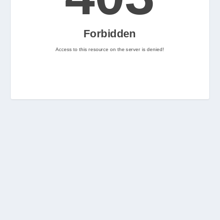
2
Nintenhype.Cat
@nintenhype.cat
⋅
2m
📅 Ja tenim aquí els 
descarregables més destacats 
de la setmana a la Nintendo 
eShop! Teniu alguna proposta 
pendent per aquest cap de 
setmana? 👀

👉 
www.nintenhype.cat/2026/06/18/
d...