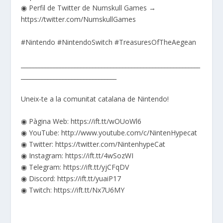
◉ Perfil de Twitter de Numskull Games →
https://twitter.com/NumskullGames
#Nintendo #NintendoSwitch #TreasuresOfTheAegean
____________________________________________________________
________________________________
Uneix-te a la comunitat catalana de Nintendo!
◉ Pàgina Web: https://ift.tt/wOUoWl6
◉ YouTube: http://www.youtube.com/c/NintenHypecat
◉ Twitter: https://twitter.com/NintenhypeCat
◉ Instagram: https://ift.tt/4wSozWI
◉ Telegram: https://ift.tt/yjCFqDV
◉ Discord: https://ift.tt/yuaiP17
◉ Twitch: https://ift.tt/Nx7U6MY