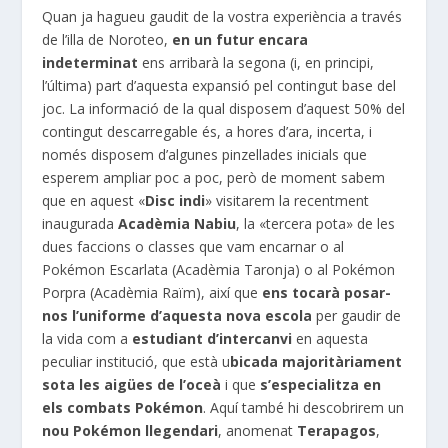
Quan ja hagueu gaudit de la vostra experiència a través
de l’illa de Noroteo,
en un futur encara
indeterminat
ens arribarà la segona (i, en principi,
l’última) part d’aquesta expansió pel contingut base del
joc. La informació de la qual disposem d’aquest 50% del
contingut descarregable és, a hores d’ara, incerta, i
només disposem d’algunes pinzellades inicials que
esperem ampliar poc a poc, però de moment sabem
que en aquest «
Disc indi
» visitarem la recentment
inaugurada
Acadèmia Nabiu
, la «tercera pota» de les
dues faccions o classes que vam encarnar o al
Pokémon Escarlata (Acadèmia Taronja) o al Pokémon
Porpra (Acadèmia Raïm), així que
ens tocarà posar-
nos l’uniforme d’aquesta nova escola
per gaudir de
la vida com a
estudiant d’intercanvi
en aquesta
peculiar institució, que està u
bicada majoritàriament
sota les aigües de l’oceà
i que
s’especialitza en
els combats Pokémon
. Aquí també hi descobrirem un
nou Pokémon llegendari
, anomenat
Terapagos
,