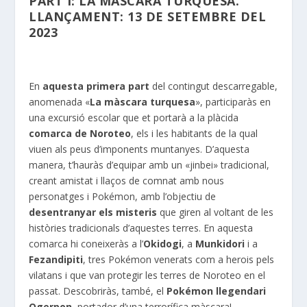
PART I: LA MÀSCARA TURQUESA.
LLANÇAMENT: 13 DE SETEMBRE DEL
2023
En
aquesta primera part
del contingut descarregable,
anomenada «
La màscara turquesa
», participaràs en
una excursió escolar que et portarà a la plàcida
comarca de Noroteo
, els i les habitants de la qual
viuen als peus d’imponents muntanyes. D’aquesta
manera, t’hauràs d’equipar amb un «jinbei» tradicional,
creant amistat i llaços de comnat amb nous
personatges i Pokémon, amb l’objectiu de
desentranyar els misteris
que giren al voltant de les
històries tradicionals d’aquestes terres. En aquesta
comarca hi coneixeràs a l’
Okidogi
, a
Munkidori
i a
Fezandipiti
, tres Pokémon venerats com a herois pels
vilatans i que van protegir les terres de Noroteo en el
passat. Descobriràs, també, el
Pokémon llegendari
Ogerpon
, portador d’una terrorífica màscara!