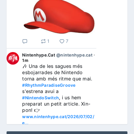
1
7
Nintenhype.Cat
@nintenhype.cat
⋅
1m
🎶 Una de les sagues més 
esbojarrades de Nintendo 
torna amb més ritme que mai. 
#RhythmParadiseGroove
s'estrena avui a 
, i us hem 
#NintendoSwitch
preparat un petit article. Xin-
pon! 👉 
www.nintenhype.cat/2026/07/02/
e...