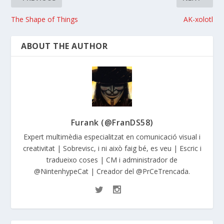
The Shape of Things
AK-xolotl
ABOUT THE AUTHOR
Furank (@FranDS58)
Expert multimèdia especialitzat en comunicació visual i
creativitat | Sobrevisc, i ni això faig bé, es veu | Escric i
tradueixo coses | CM i administrador de
@NintenhypeCat | Creador del @PrCeTrencada.