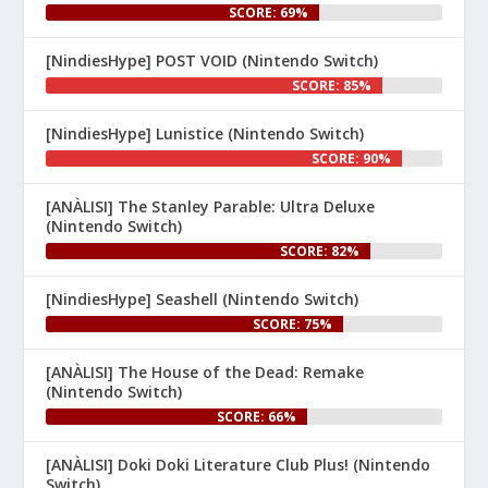
SCORE: 69%
[NindiesHype] POST VOID (Nintendo Switch)
SCORE: 85%
[NindiesHype] Lunistice (Nintendo Switch)
1
SCORE: 90%
Nintenhype.Cat
@nintenhype.cat
⋅
[ANÀLISI] The Stanley Parable: Ultra Deluxe
1m
(Nintendo Switch)
El món dels videojocs: ⚡🔥💥💀

SCORE: 82%
Nintendo:
[NindiesHype] Seashell (Nintendo Switch)
SCORE: 75%
[ANÀLISI] The House of the Dead: Remake
(Nintendo Switch)
SCORE: 66%
[ANÀLISI] Doki Doki Literature Club Plus! (Nintendo
1
Switch)