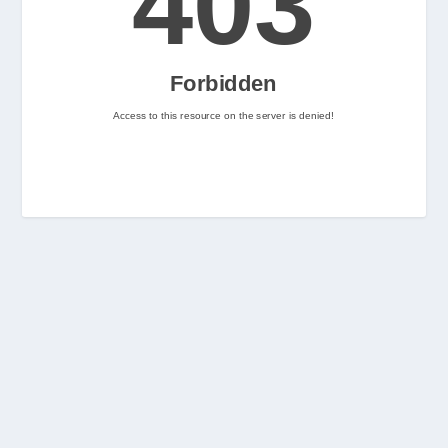
2
Nintenhype.Cat
@nintenhype.cat
⋅
2m
📅 Ja tenim aquí els 
descarregables més destacats 
de la setmana a la Nintendo 
eShop! Teniu alguna proposta 
pendent per aquest cap de 
setmana? 👀

👉 
www.nintenhype.cat/2026/06/18/
d...