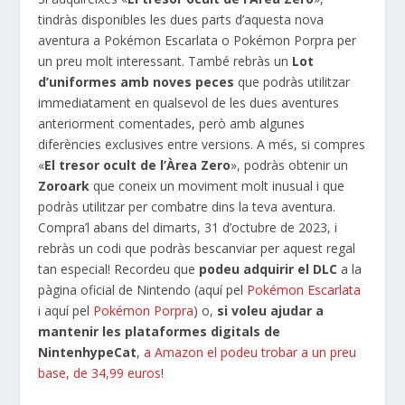
tindràs disponibles les dues parts d’aquesta nova
aventura a Pokémon Escarlata o Pokémon Porpra per
un preu molt interessant. També rebràs un
Lot
d’uniformes amb noves peces
que podràs utilitzar
immediatament en qualsevol de les dues aventures
anteriorment comentades, però amb algunes
diferències exclusives entre versions. A més, si compres
«
El tresor ocult de l’Àrea Zero
», podràs obtenir un
Zoroark
que coneix un moviment molt inusual i que
podràs utilitzar per combatre dins la teva aventura.
Compra’l abans del dimarts, 31 d’octubre de 2023, i
rebràs un codi que podràs bescanviar per aquest regal
tan especial! Recordeu que
podeu adquirir el DLC
a la
pàgina oficial de Nintendo (aquí pel
Pokémon Escarlata
i aquí pel
Pokémon Porpra
) o,
si voleu ajudar a
mantenir les plataformes digitals de
NintenhypeCat
,
a Amazon el podeu trobar a un preu
base, de 34,99 euros
!