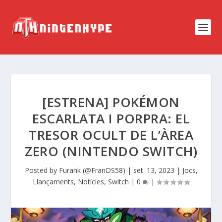
[ESTRENA] POKÉMON
ESCARLATA I PORPRA: EL
TRESOR OCULT DE L’ÀREA
ZERO (NINTENDO SWITCH)
Posted by
Furank (@FranDS58)
|
set. 13, 2023
|
Jocs
,
Llançaments
,
Notícies
,
Switch
|
0
|