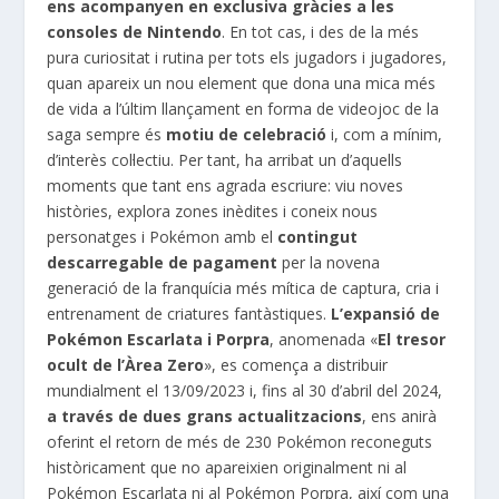
ens acompanyen en exclusiva gràcies a les
consoles de Nintendo
. En tot cas, i des de la més
pura curiositat i rutina per tots els jugadors i jugadores,
quan apareix un nou element que dona una mica més
de vida a l’últim llançament en forma de videojoc de la
saga sempre és
motiu de celebració
i, com a mínim,
d’interès col·lectiu. Per tant, ha arribat un d’aquells
moments que tant ens agrada escriure: viu noves
històries, explora zones inèdites i coneix nous
personatges i Pokémon amb el
contingut
descarregable de pagament
per la novena
generació de la franquícia més mítica de captura, cria i
entrenament de criatures fantàstiques.
L’expansió de
Pokémon Escarlata i Porpra
, anomenada «
El tresor
ocult de l’Àrea Zero
», es comença a distribuir
mundialment el 13/09/2023 i, fins al 30 d’abril del 2024,
a través de dues grans actualitzacions
, ens anirà
oferint el retorn de més de 230 Pokémon reconeguts
històricament que no apareixien originalment ni al
Pokémon Escarlata ni al Pokémon Porpra, així com una