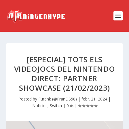
[ESPECIAL] TOTS ELS
VIDEOJOCS DEL NINTENDO
DIRECT: PARTNER
SHOWCASE (21/02/2023)
Posted by
Furank (@FranDS58)
|
febr. 21, 2024
|
Notícies
,
Switch
|
0
|