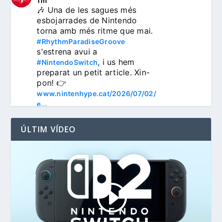
1m
🎶 Una de les sagues més 
esbojarrades de Nintendo 
torna amb més ritme que mai. 
#RhythmParadiseGroove
s'estrena avui a 
, i us hem 
#NintendoSwitch
preparat un petit article. Xin-
pon! 👉 
www.nintenhype.cat/2026/07/02/
e...
ÚLTIM VÍDEO
3
Nintenhype.Cat
@nintenhype.cat
⋅
1m