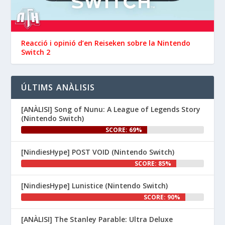
📅 Devil May Cry V, 
Wanderstop, Citizen Sleeper 2, 
i molt més, aquesta setmana a 
la Nintendo eShop de 
Reacció i opinió d’en ‪Reiseken‬ sobre la Nintendo
 i 
Switch 2
#NintendoSwitch2
.

#NintendoSwitch
👉 
ÚLTIMS ANÀLISIS
www.nintenhype.cat/2026/06/26/
d...
[ANÀLISI] Song of Nunu: A League of Legends Story
(Nintendo Switch)
SCORE: 69%
[NindiesHype] POST VOID (Nintendo Switch)
SCORE: 85%
[NindiesHype] Lunistice (Nintendo Switch)
1
SCORE: 90%
Nintenhype.Cat
@nintenhype.cat
⋅
[ANÀLISI] The Stanley Parable: Ultra Deluxe
1m