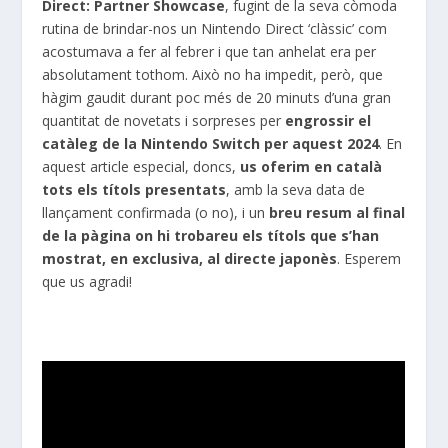
Direct: Partner Showcase
, fugint de la seva còmoda
rutina de brindar-nos un Nintendo Direct ‘clàssic’ com
acostumava a fer al febrer i que tan anhelat era per
absolutament tothom. Això no ha impedit, però, que
hàgim gaudit durant poc més de 20 minuts d’una gran
quantitat de novetats i sorpreses per
engrossir el
catàleg de la Nintendo Switch per aquest 2024
. En
aquest article especial, doncs,
us oferim en català
tots els títols presentats
, amb la seva data de
llançament confirmada (o no), i un
breu resum al final
de la pàgina on hi trobareu els títols que s’han
mostrat, en exclusiva, al directe japonès
. Esperem
que us agradi!