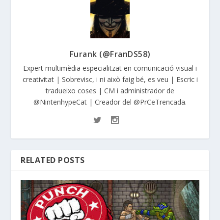
Furank (@FranDS58)
Expert multimèdia especialitzat en comunicació visual i
creativitat | Sobrevisc, i ni això faig bé, es veu | Escric i
tradueixo coses | CM i administrador de
@NintenhypeCat | Creador del @PrCeTrencada.
RELATED POSTS