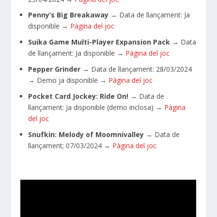
Penny’s Big Breakaway
→
Data de llançament: Ja
disponible
→
Pàgina del joc
Suika Game Multi-Player Expansion Pack
→ Data
de llançament: Ja disponible
→
Pàgina del joc
Pepper Grinder
→ Data de llançament:
28/03/2024
→
Demo ja disponible
→
Pàgina del joc
Pocket Card Jockey: Ride On!
→ Data de
llançament: Ja disponible (demo inclosa)
→
Pàgina
del joc
Snufkin: Melody of Moomnivalley
→
Data de
llançament; 07/03/2024
→
Pàgina del joc