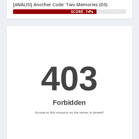
[ANÀLISI] Another Code: Two Memories (DS)
👉 
SCORE: 74%
www.nintenhype.cat/2026/06/25/
e...
Let's Rock and Roll!
2
Nintenhype.Cat
@nintenhype.cat
⋅
2m
📅 Ja tenim aquí els 
descarregables més destacats 
de la setmana a la Nintendo 
eShop! Teniu alguna proposta 
pendent per aquest cap de 