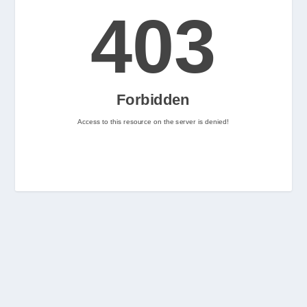
2
Nintenhype.Cat
@nintenhype.cat
⋅
2m
📅 Ja tenim aquí els 
descarregables més destacats 
de la setmana a la Nintendo 
eShop! Teniu alguna proposta 
pendent per aquest cap de 
setmana? 👀

👉 
www.nintenhype.cat/2026/06/18/
d...