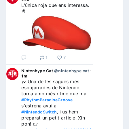
L'única roja que ens interessa. 
🤚
1
7
Nintenhype.Cat
@nintenhype.cat
⋅
1m
🎶 Una de les sagues més 
esbojarrades de Nintendo 
torna amb més ritme que mai. 
#RhythmParadiseGroove
s'estrena avui a 
, i us hem 
#NintendoSwitch
preparat un petit article. Xin-
pon! 👉 