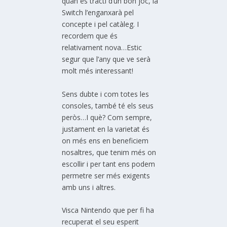
quan es tracti d’un bon joc, la
Switch l’enganxarà pel
concepte i pel catàleg. I
recordem que és
relativament nova…Estic
segur que l’any que ve serà
molt més interessant!
Sens dubte i com totes les
consoles, també té els seus
peròs…I què? Com sempre,
justament en la varietat és
on més ens en beneficiem
nosaltres, que tenim més on
escollir i per tant ens podem
permetre ser més exigents
amb uns i altres.
Visca Nintendo que per fi ha
recuperat el seu esperit