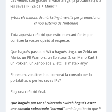
Les ventes són gràcies al valor afegit (la protabilitat) o a
les seves IP (Zelda + Mario)?
(+tots els milions de màrketing invertits per promocionar
el nou sistema de Nintendo)
Tota aquesta reflexió que estic intentant fer és per
conèixer la vostre opinió al respecte.
Que hagués passat si Wii u hagués tingut un Zelda un
Mario, un FE Warriors, un Splatoon 2, un Mario Kart 8,
un Pokken, un Xenoblade 2, etc, al mateix any?
En resum, vosaltres heu comprat la consola per la
portabilitat o per les seves IPs?
Faig una reflexió final.
Que hagués passat si Nintendo Switch hagués estat
una consola sobretaula “normal”
amb la potència que li