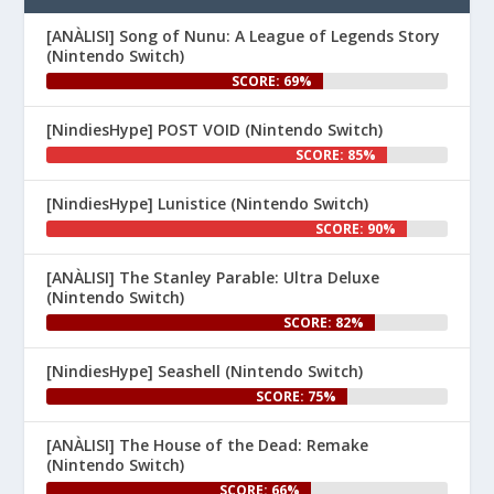
www.nintenhype.cat/2026/06/26/
d...
[ANÀLISI] Song of Nunu: A League of Legends Story
(Nintendo Switch)
SCORE: 69%
[NindiesHype] POST VOID (Nintendo Switch)
SCORE: 85%
[NindiesHype] Lunistice (Nintendo Switch)
1
SCORE: 90%
Nintenhype.Cat
@nintenhype.cat
⋅
[ANÀLISI] The Stanley Parable: Ultra Deluxe
1m
(Nintendo Switch)
El món dels videojocs: ⚡🔥💥💀

SCORE: 82%
Nintendo:
[NindiesHype] Seashell (Nintendo Switch)
SCORE: 75%
[ANÀLISI] The House of the Dead: Remake
(Nintendo Switch)
SCORE: 66%