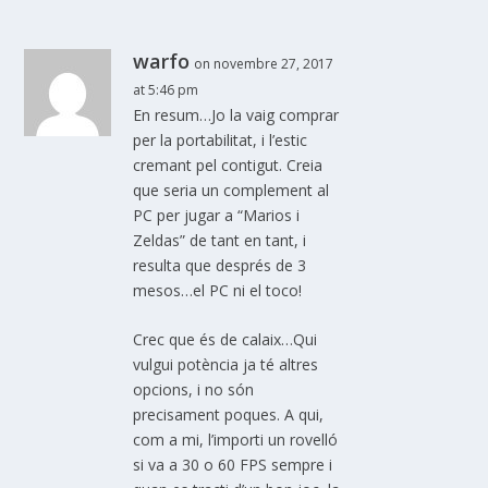
warfo
on novembre 27, 2017
at 5:46 pm
En resum…Jo la vaig comprar
per la portabilitat, i l’estic
cremant pel contigut. Creia
que seria un complement al
PC per jugar a “Marios i
Zeldas” de tant en tant, i
resulta que després de 3
mesos…el PC ni el toco!
Crec que és de calaix…Qui
vulgui potència ja té altres
opcions, i no són
precisament poques. A qui,
com a mi, l’importi un rovelló
si va a 30 o 60 FPS sempre i