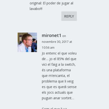
original: El poder de jugar al
lavabo!!!
REPLY
mironet1
on
novembre 30, 2017 at
10:56 am
Jo entenc el que voleu
dir… jo el 85% del que
vici el faig a la switch,
és una plataforma
que m’encanta, el
problema que li veig
es que es quedi sense
els jocs actuals que
puguin anar sortint…
Com el que li va