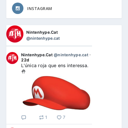
INSTAGRAM
Nintenhype.Cat
@nintenhype.cat
Nintenhype.Cat
@nintenhype.cat
⋅
22d
L'única roja que ens interessa. 
🤚
1
7