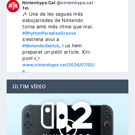
Nintenhype.Cat
@nintenhype.cat
⋅
1m
🎶 Una de les sagues més 
esbojarrades de Nintendo 
torna amb més ritme que mai. 
#RhythmParadiseGroove
s'estrena avui a 
, i us hem 
#NintendoSwitch
preparat un petit article. Xin-
pon! 👉 
www.nintenhype.cat/2026/07/02/
e...
ÚLTIM VÍDEO
3