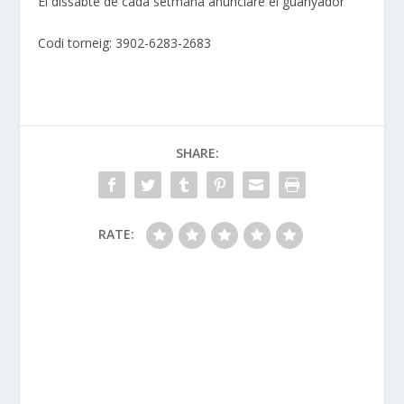
El dissabte de cada setmana anunciaré el guanyador
Codi torneig: 3902-6283-2683
SHARE:
RATE: