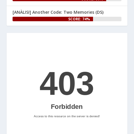
un article especial al web.

[ANÀLISI] Another Code: Two Memories (DS)
👉 
SCORE: 74%
www.nintenhype.cat/2026/06/25/
e...
Let's Rock and Roll!
2
Nintenhype.Cat
@nintenhype.cat
⋅
2m
📅 Ja tenim aquí els 
descarregables més destacats 
de la setmana a la Nintendo 