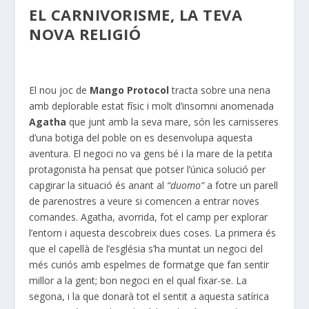
EL CARNIVORISME, LA TEVA
NOVA RELIGIÓ
El nou joc de
Mango Protocol
tracta sobre una nena
amb deplorable estat físic i molt d’insomni anomenada
Agatha
que junt amb la seva mare, són les carnisseres
d’una botiga del poble on es desenvolupa aquesta
aventura. El negoci no va gens bé i la mare de la petita
protagonista ha pensat que potser l’única solució per
capgirar la situació és anant al
“
duomo
”
a fotre un parell
de parenostres a veure si comencen a entrar noves
comandes. Agatha, avorrida, fot el camp per explorar
l’entorn i aquesta descobreix dues coses. La primera és
que el capellà de l’església s’ha muntat un negoci del
més curiós amb espelmes de formatge que fan sentir
millor a la gent; bon negoci en el qual fixar-se. La
segona, i la que donarà tot el sentit a aquesta satírica