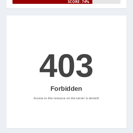
SCORE: 74%
www.nintenhype.cat/2026/06/25/
e...
Let's Rock and Roll!
2
Nintenhype.Cat
@nintenhype.cat
⋅
2m
📅 Ja tenim aquí els 
descarregables més destacats 
de la setmana a la Nintendo 
eShop! Teniu alguna proposta 
pendent per aquest cap de 
setmana? 👀
