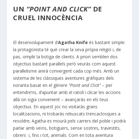
UN
“POINT AND CLICK”
DE
CRUEL INNOCÈNCIA
El desenvolupament d’
Agatha Knife
és bastant simple:
la protagonista té què crear la seva pròpia religió i, de
pas, omplir la botiga de clients. A priori semblen dos
objectius bastant paral·lels però veuràs com aquest
paral·lelisme anirà convergent cada cop més. Amb un
sistema de les clàssiques aventures gràfiques dels
noranta basat en el gènere
“
Point and Click
”
– per
entendre’ns, d’apuntar amb el ratolí i clicar les accions
allà on sigui convenient – avançaràs en els teus
objectius. En aquest joc no visitaràs grans
localitzacions, ni trobaràs rebuscats trencaclosques a
resoldre; Agatha es mourà pels carrers del poble i podrà
parlar amb veïns, botiguers, sense sostres, travestits,
obrers i, fins i tot, animals. Com en tota aventura