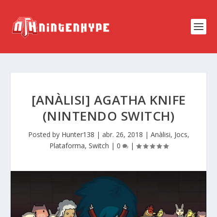
[ANÀLISI] AGATHA KNIFE
(NINTENDO SWITCH)
Posted by
Hunter138
|
abr. 26, 2018
|
Anàlisi
,
Jocs
,
Plataforma
,
Switch
|
0
|