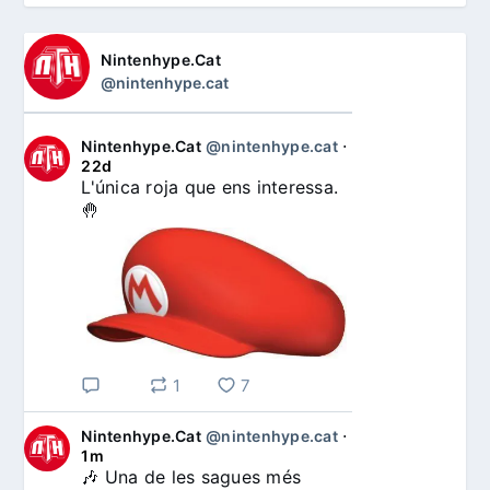
Nintenhype.Cat
@nintenhype.cat
Nintenhype.Cat
@nintenhype.cat
⋅
22d
L'única roja que ens interessa. 
🤚
1
7
Nintenhype.Cat
@nintenhype.cat
⋅
1m
🎶 Una de les sagues més 