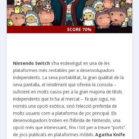
SCORE 70%
SCORE 70%
Nintendo Switch
s’ha esdevingut en una de les
plataformes més rentables per a desenvolupadors
independents. La seva portabilitat, la gran qualitat de la
seva pantalla, el rendiment que ofereix la consola –
suficient en molts casos per a la gran majoria de títols
independents que hi ha al mercat – fa que sigui, no
només una opció exòtica, sinó l’elecció preferida de
molts usuaris com a plataforma de joc principal. Els
desenvolupadors troben en l’híbrida de Nintendo, una
opció més que interessant, fins i tot per a treure “ports”
de jocs publicats en plataformes mòbils.
Agatha Knife