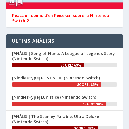
Wanderstop, Citizen Sleeper 2, 
i molt més, aquesta setmana a 
la Nintendo eShop de 
Reacció i opinió d’en ‪Reiseken‬ sobre la Nintendo
 i 
Switch 2
#NintendoSwitch2
.

#NintendoSwitch
👉 
ÚLTIMS ANÀLISIS
www.nintenhype.cat/2026/06/26/
d...
[ANÀLISI] Song of Nunu: A League of Legends Story
(Nintendo Switch)
SCORE: 69%
[NindiesHype] POST VOID (Nintendo Switch)
SCORE: 85%
[NindiesHype] Lunistice (Nintendo Switch)
1
SCORE: 90%
Nintenhype.Cat
@nintenhype.cat
⋅
[ANÀLISI] The Stanley Parable: Ultra Deluxe
1m
(Nintendo Switch)
El món dels videojocs: ⚡🔥💥💀

SCORE: 82%