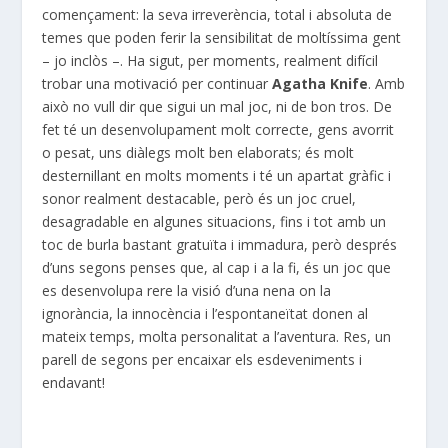
començament: la seva irreverència, total i absoluta de
temes que poden ferir la sensibilitat de moltíssima gent
– jo inclòs –. Ha sigut, per moments, realment difícil
trobar una motivació per continuar
Agatha Knife
. Amb
això no vull dir que sigui un mal joc, ni de bon tros. De
fet té un desenvolupament molt correcte, gens avorrit
o pesat, uns diàlegs molt ben elaborats; és molt
desternillant en molts moments i té un apartat gràfic i
sonor realment destacable, però és un joc cruel,
desagradable en algunes situacions, fins i tot amb un
toc de burla bastant gratuïta i immadura, però després
d’uns segons penses que, al cap i a la fi, és un joc que
es desenvolupa rere la visió d’una nena on la
ignorància, la innocència i l’espontaneïtat donen al
mateix temps, molta personalitat a l’aventura. Res, un
parell de segons per encaixar els esdeveniments i
endavant!