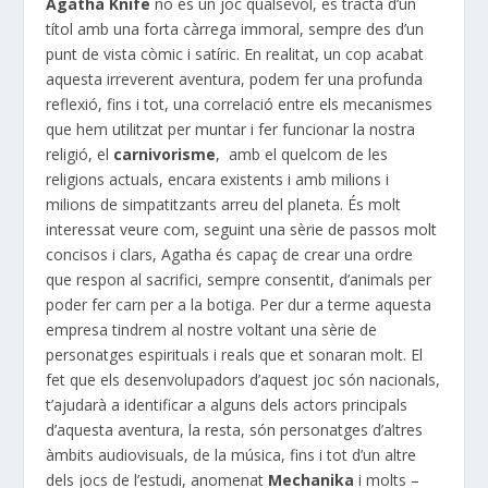
Agatha Knife
no és un joc qualsevol, es tracta d’un
títol amb una forta càrrega immoral, sempre des d’un
punt de vista còmic i satíric. En realitat, un cop acabat
aquesta irreverent aventura, podem fer una profunda
reflexió, fins i tot, una correlació entre els mecanismes
que hem utilitzat per muntar i fer funcionar la nostra
religió, el
carnivorisme
, amb el quelcom de les
religions actuals, encara existents i amb milions i
milions de simpatitzants arreu del planeta. És molt
interessat veure com, seguint una sèrie de passos molt
concisos i clars, Agatha és capaç de crear una ordre
que respon al sacrifici, sempre consentit, d’animals per
poder fer carn per a la botiga. Per dur a terme aquesta
empresa tindrem al nostre voltant una sèrie de
personatges espirituals i reals que et sonaran molt. El
fet que els desenvolupadors d’aquest joc són nacionals,
t’ajudarà a identificar a alguns dels actors principals
d’aquesta aventura, la resta, són personatges d’altres
àmbits audiovisuals, de la música, fins i tot d’un altre
dels jocs de l’estudi, anomenat
Mechanika
i molts –