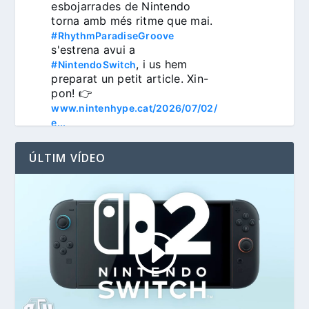
esbojarrades de Nintendo 
torna amb més ritme que mai. 
#RhythmParadiseGroove
s'estrena avui a 
, i us hem 
#NintendoSwitch
preparat un petit article. Xin-
pon! 👉 
www.nintenhype.cat/2026/07/02/
e...
ÚLTIM VÍDEO
3
Nintenhype.Cat
@nintenhype.cat
⋅
1m
📅 Devil May Cry V, 