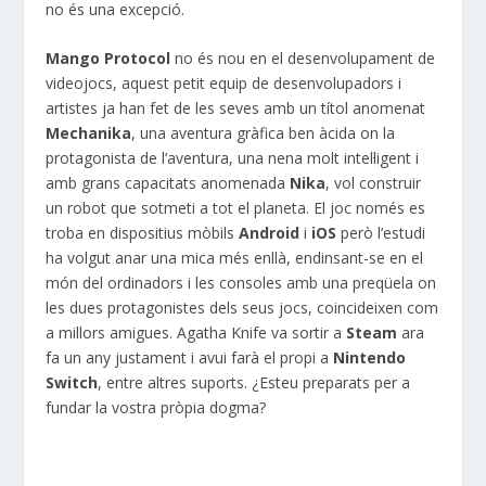
no és una excepció.
Mango Protocol
no és nou en el desenvolupament de
videojocs, aquest petit equip de desenvolupadors i
artistes ja han fet de les seves amb un títol anomenat
Mechanika
, una aventura gràfica ben àcida on la
protagonista de l’aventura, una nena molt intel·ligent i
amb grans capacitats anomenada
Nika
, vol construir
un robot que sotmeti a tot el planeta. El joc només es
troba en dispositius mòbils
Android
i
iOS
però l’estudi
ha volgut anar una mica més enllà, endinsant-se en el
món del ordinadors i les consoles amb una preqüela on
les dues protagonistes dels seus jocs, coincideixen com
a millors amigues. Agatha Knife va sortir a
Steam
ara
fa un any justament i avui farà el propi a
Nintendo
Switch
, entre altres suports. ¿Esteu preparats per a
fundar la vostra pròpia dogma?