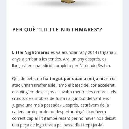
PER QUÈ “LITTLE NIGTHMARES”?
Little Nightmares
es va anunciar l’any 2014 i trigaria 3
anys a arribar a les tendes. Ara, un any després, es
llançarà en una edició completa per Nintendo Switch.
Qui, de petit, no
ha tingut por quan a mitja nit
en un
atac urinari irrefrenable i amb el batec del cor accelerat,
ens dirigíem descalços al lavabo mentre les ombres, els
cruixits dels mobles de fusta i algun buf del vent ens
jugava una mala passada? Després, estiràvem de la
cadena amb por de no despertar ningú i tornàvem
corrent cap al llit (també resant per no haver-nos deixat
una peça de lego tirada pel passadís i trepitjar-la)