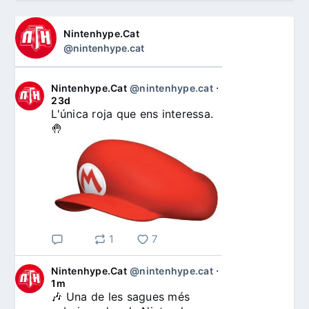
Nintenhype.Cat
@nintenhype.cat
Nintenhype.Cat
@nintenhype.cat
⋅
23d
L'única roja que ens interessa. 
🤚
1
7
Nintenhype.Cat
@nintenhype.cat
⋅
1m
🎶 Una de les sagues més 