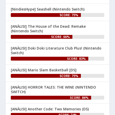
Nintendo:
[NindiesHype] Seashell (Nintendo Switch)
SCORE: 75%
[ANÀLISI] The House of the Dead: Remake
(Nintendo Switch)
SCORE: 66%
[ANÀLISI] Doki Doki Literature Club Plus! (Nintendo
1
Switch)
SCORE: 83%
Nintenhype.Cat
@nintenhype.cat
⋅
1m
[ANÀLISI] Mario Slam Basketball [DS]
🦊 Desplegueu les ales i 
SCORE: 75%
comproveu el difusor G, 
perquè avui s'estrena 
#StarFox
[ANÀLISI] HORROR TALES: THE WINE (NINTENDO
per a 
! Per 
#NintendoSwitch2
SWITCH)
celebrar-ho, us hem preparat 
SCORE: 86%
un article especial al web.

[ANÀLISI] Another Code: Two Memories (DS)
👉 
SCORE: 74%