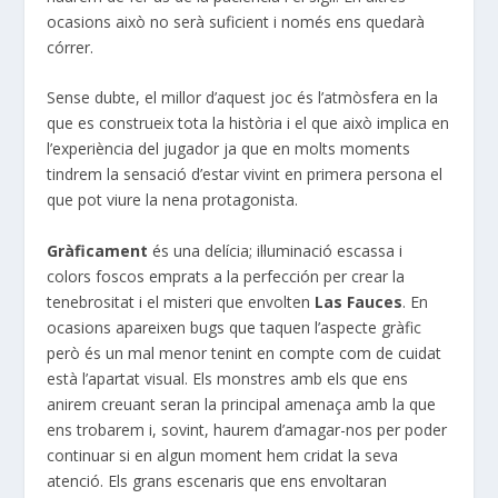
ocasions això no serà suficient i només ens quedarà
córrer.
Sense dubte, el millor d’aquest joc és l’atmòsfera en la
que es construeix tota la història i el que això implica en
l’experiència del jugador ja que en molts moments
tindrem la sensació d’estar vivint en primera persona el
que pot viure la nena protagonista.
Gràficament
és una delícia; il·luminació escassa i
colors foscos emprats a la perfección per crear la
tenebrositat i el misteri que envolten
Las Fauces
. En
ocasions apareixen bugs que taquen l’aspecte gràfic
però és un mal menor tenint en compte com de cuidat
està l’apartat visual. Els monstres amb els que ens
anirem creuant seran la principal amenaça amb la que
ens trobarem i, sovint, haurem d’amagar-nos per poder
continuar si en algun moment hem cridat la seva
atenció. Els grans escenaris que ens envoltaran