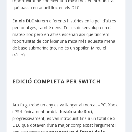
l’oportunitat de conèixer una mica més en profunditat
què passa en aquell lloc en els DLC.
En els DLC
viurem diferents històries en la pell d’altres
personatges, també nens. Tot es desenvolupa en el
mateix lloc però en altres escenari així que tindrem
l’oportunitat de conèixer una mica més aquesta mena
de base submarina (no, no és un spoiler! Mireu el
tràiler).
EDICIÓ COMPLETA PER SWITCH
Ara fa gairebé un any es va llançar al mercat –PC, Xbox
i PS4- únicament amb la
història de Six
i,
progressivament, es van introduint fins a un total de 3
DLC que dotaven d’una major complexitat l’argument i
ens atorgaven una
perspectiva diferent de la