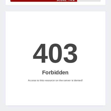
www.nintenhype.cat/2026/06/25/
e...
Let's Rock and Roll!
2
Nintenhype.Cat
@nintenhype.cat
⋅
2m
📅 Ja tenim aquí els 
descarregables més destacats 
de la setmana a la Nintendo 
eShop! Teniu alguna proposta 
pendent per aquest cap de 
setmana? 👀
