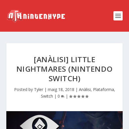
[ANÀLISI] LITTLE
NIGHTMARES (NINTENDO
SWITCH)
Posted by
Tyler
|
maig 18, 2018
|
Anàlisi
,
Plataforma
,
Switch
|
0
|