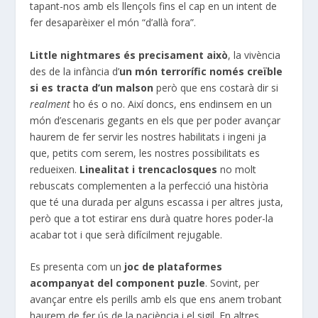
tapant-nos amb els llençols fins el cap en un intent de
fer desaparèixer el món “d’allà fora”.
Little nightmares és precisament això
, la vivència
des de la infància d’
un món terrorífic només creïble
si es tracta d’un malson
però que ens costarà dir si
realment
ho és o no. Així doncs, ens endinsem en un
món d’escenaris gegants en els que per poder avançar
haurem de fer servir les nostres habilitats i ingeni ja
que, petits com serem, les nostres possibilitats es
redueixen.
Linealitat i trencaclosques
no molt
rebuscats complementen a la perfecció una història
que té una durada per alguns escassa i per altres justa,
però que a tot estirar ens durà quatre hores poder-la
acabar tot i que serà difícilment rejugable.
Es presenta com un
joc de plataformes
acompanyat del component puzle
. Sovint, per
avançar entre els perills amb els que ens anem trobant
haurem de fer ús de la paciència i el sigil. En altres