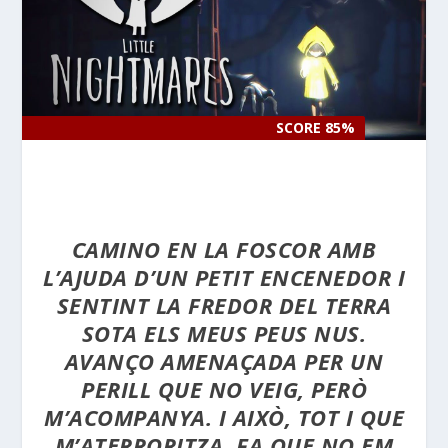
SCORE 85%
SCORE 85%
CAMINO EN LA FOSCOR AMB
L’AJUDA D’UN PETIT ENCENEDOR I
SENTINT LA FREDOR DEL TERRA
SOTA ELS MEUS PEUS NUS.
AVANÇO AMENAÇADA PER UN
PERILL QUE NO VEIG, PERÒ
M’ACOMPANYA. I AIXÒ, TOT I QUE
M’ATERRORITZA, FA QUE NO EM