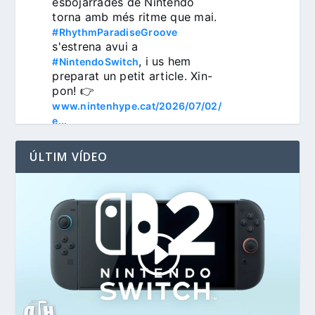
esbojarrades de Nintendo 
torna amb més ritme que mai. 
#RhythmParadiseGroove
s'estrena avui a 
, i us hem 
#NintendoSwitch
preparat un petit article. Xin-
pon! 👉 
www.nintenhype.cat/2026/07/02/
e...
ÚLTIM VÍDEO
3
Nintenhype.Cat
@nintenhype.cat
⋅
1m
📅 Devil May Cry V, 