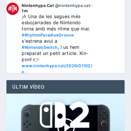
Nintenhype.Cat
@nintenhype.cat
⋅
1m
🎶 Una de les sagues més 
esbojarrades de Nintendo 
torna amb més ritme que mai. 
#RhythmParadiseGroove
s'estrena avui a 
, i us hem 
#NintendoSwitch
preparat un petit article. Xin-
pon! 👉 
www.nintenhype.cat/2026/07/02/
e...
ÚLTIM VÍDEO
3