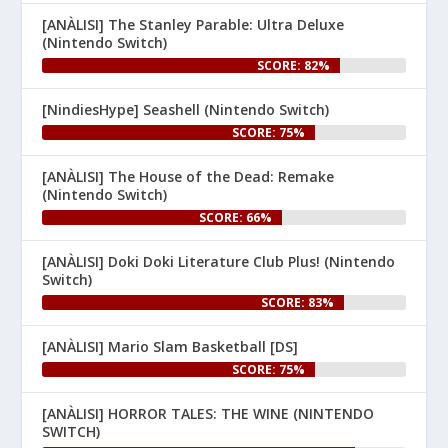
Nintenhype.Cat
@nintenhype.cat
⋅
[ANÀLISI] The Stanley Parable: Ultra Deluxe
1m
(Nintendo Switch)
El món dels videojocs: ⚡🔥💥💀

SCORE: 82%
Nintendo:
[NindiesHype] Seashell (Nintendo Switch)
SCORE: 75%
[ANÀLISI] The House of the Dead: Remake
(Nintendo Switch)
SCORE: 66%
[ANÀLISI] Doki Doki Literature Club Plus! (Nintendo
1
Switch)
SCORE: 83%
Nintenhype.Cat
@nintenhype.cat
⋅
1m
[ANÀLISI] Mario Slam Basketball [DS]
🦊 Desplegueu les ales i 
SCORE: 75%
comproveu el difusor G, 
perquè avui s'estrena 
#StarFox
[ANÀLISI] HORROR TALES: THE WINE (NINTENDO
per a 
! Per 
#NintendoSwitch2
SWITCH)
celebrar-ho, us hem preparat 