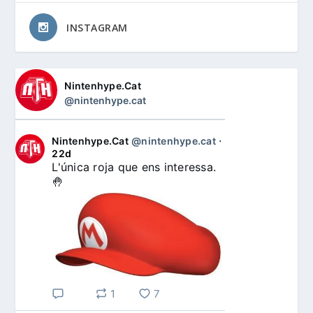
INSTAGRAM
Nintenhype.Cat
@nintenhype.cat
Nintenhype.Cat
@nintenhype.cat
⋅
22d
L'única roja que ens interessa. 
🤚
1
7