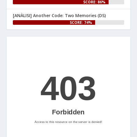
SCORE: 86%
un article especial al web.

[ANÀLISI] Another Code: Two Memories (DS)
👉 
SCORE: 74%
www.nintenhype.cat/2026/06/25/
e...
Let's Rock and Roll!
2
Nintenhype.Cat
@nintenhype.cat
⋅
2m
📅 Ja tenim aquí els 
descarregables més destacats 
de la setmana a la Nintendo 