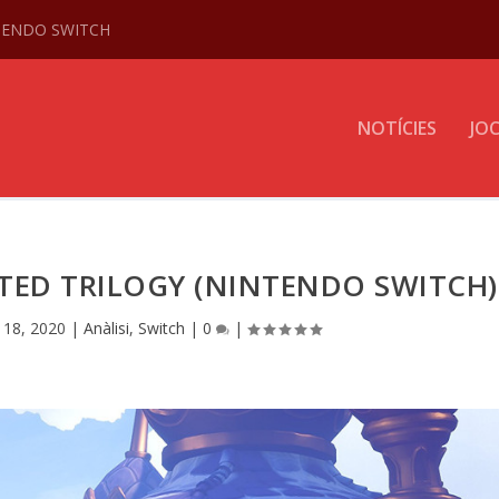
NTENDO SWITCH
NOTÍCIES
JO
ITED TRILOGY (NINTENDO SWITCH)
. 18, 2020
|
Anàlisi
,
Switch
|
0
|