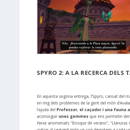
SPYRO 2: A LA RECERCA DELS
En aquesta segona entrega, l’Spyro, cansat del m
en mig dels problemes de la gent del món d’Aval
l’ajuda del
Professor
,
el caçador i una fauna
aconseguir
unes gemmes
que ens permetin der
Nexe anomenats “Bosque de verano”, “Llanuras Otoña
viatjar al següent món un cop derrotem a cada un