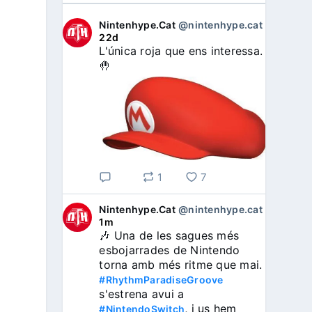
Nintenhype.Cat
@nintenhype.cat
⋅
22d
L'única roja que ens interessa. 
🤚
1
7
Nintenhype.Cat
@nintenhype.cat
⋅
1m
🎶 Una de les sagues més 
esbojarrades de Nintendo 
torna amb més ritme que mai. 
#RhythmParadiseGroove
s'estrena avui a 
, i us hem 
#NintendoSwitch