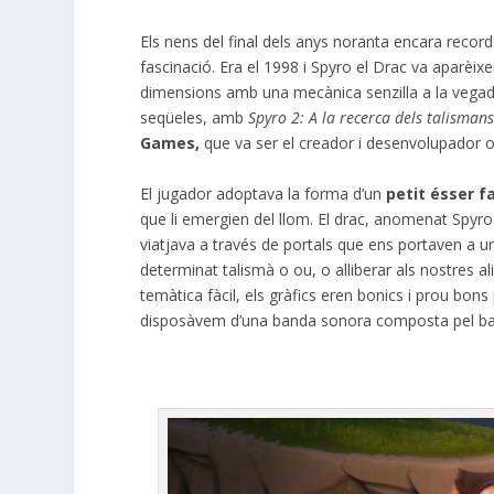
Els nens del final dels anys noranta encara recorde
fascinació. Era el 1998 i Spyro el Drac va aparèixe
dimensions amb una mecànica senzilla a la vegada 
seqüeles, amb
Spyro 2: A la recerca dels talisman
Games,
que va ser el creador i desenvolupador or
El jugador adoptava la forma d’un
petit ésser f
que li emergien del llom. El drac, anomenat Spyro
viatjava a través de portals que ens portaven a un 
determinat talismà o ou, o alliberar als nostres al
temàtica fàcil, els gràfics eren bonics i prou bons 
disposàvem d’una banda sonora composta pel ba