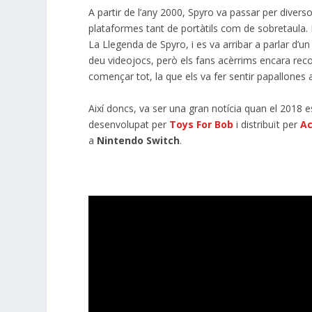
A partir de l’any 2000, Spyro va passar per divers
plataformes tant de portàtils com de sobretaula. E
La Llegenda de Spyro, i es va arribar a parlar d’un 
deu videojocs, però els fans acèrrims encara recor
començar tot, la que els va fer sentir papallones
Així doncs, va ser una gran notícia quan el 2018 e
desenvolupat per
Toys For Bob
i distribuït per
Ac
a
Nintendo Switch
.