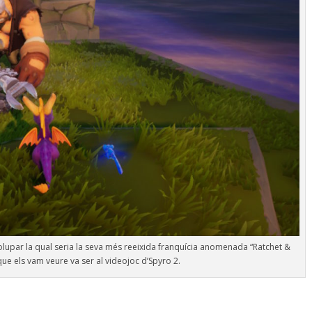
upar la qual seria la seva més reeixida franquícia anomenada “Ratchet &
que els vam veure va ser al videojoc d’Spyro 2.