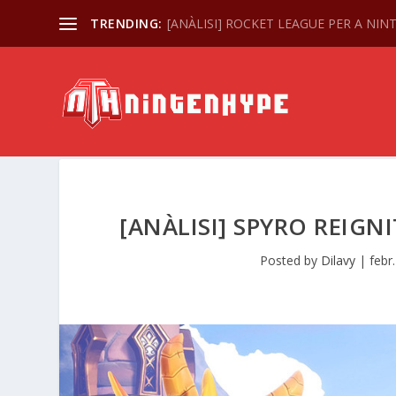
TRENDING:
[ANÀLISI] ROCKET LEAGUE PER A NI
[ANÀLISI] SPYRO REIGN
Posted by
Dilavy
|
febr