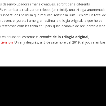
os desenvolupadors i mans creatives, sortint per a diferents
s va arribar a realitzar un reboot (un reinici), una trilogia anomenada
suposat joc i pel·lícula que mai van sortir a la llum. Teníem un total d
daven, enyorats i amb gran estima la trilogia original, la que ho va
 a l’estómac com les tenia en Sparx quan acabava de recuperar la vida
s va anunciar i estrenar el
remake
de la trilogia original
,
tivision
. Un any després, al 3 de setembre del 2019
,
el joc va arribar