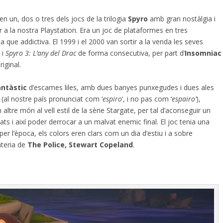
n un, dos o tres dels jocs de la trilogia
Spyro
amb gran nostàlgia i
r a la nostra Playstation. Era un joc de plataformes en tres
que addictiva. El 1999 i el 2000 van sortir a la venda les seves
s
i
Spyro 3: L’any del Drac
de forma consecutiva, per part d’
Insomniac
iginal.
antàstic
d’escames liles, amb dues banyes punxegudes i dues ales
 (al nostre país pronunciat com ‘
espiro
‘, i no pas com ‘
espairo’
),
altre món al vell estil de la sèrie Stargate, per tal d’aconseguir un
iats i així poder derrocar a un malvat enemic final. El joc tenia una
per l’època, els colors eren clars com un dia d’estiu i a sobre
teria de
The Police, Stewart Copeland
.