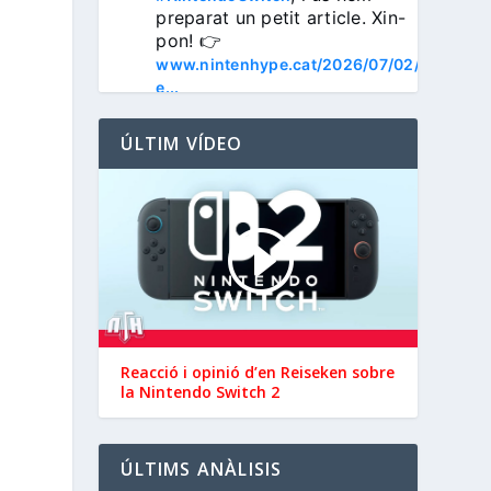
preparat un petit article. Xin-
pon! 👉 
www.nintenhype.cat/2026/07/02/
e...
ÚLTIM VÍDEO
3
Nintenhype.Cat
@nintenhype.cat
⋅
1m
📅 Devil May Cry V, 
Reacció i opinió d’en ‪Reiseken‬ sobre
Wanderstop, Citizen Sleeper 2, 
la Nintendo Switch 2
i molt més, aquesta setmana a 
la Nintendo eShop de 
 i 
#NintendoSwitch2
ÚLTIMS ANÀLISIS
.

#NintendoSwitch