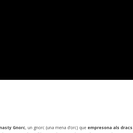
nasty Gnorc
, un gnorc (una mena d’orc) que
empresona als dracs