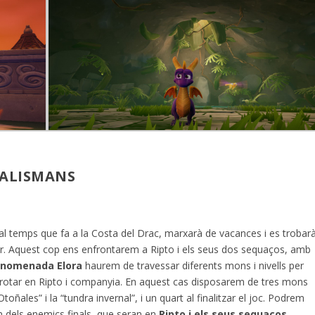
 TALISMANS
al temps que fa a la Costa del Drac, marxarà de vacances i es trobar
ar. Aquest cop ens enfrontarem a Ripto i els seus dos sequaços, amb
 anomenada Elora
haurem de travessar diferents mons i nivells per
rotar en Ripto i companyia. En aquest cas disposarem de tres mons
les” i la “tundra invernal”, i un quart al finalitzar el joc. Podrem
 dels enemics finals, que seran en
Ripto i els seus sequaços
.