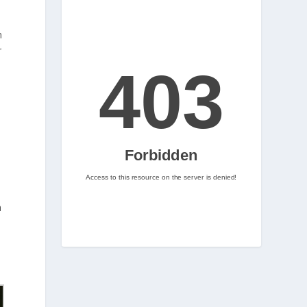
m
n
r
2
Nintenhype.Cat
@nintenhype.cat
⋅
2m
📅 Ja tenim aquí els 
descarregables més destacats 
de la setmana a la Nintendo 
ó
eShop! Teniu alguna proposta 
a
pendent per aquest cap de 
setmana? 👀

👉 
www.nintenhype.cat/2026/06/18/
d...