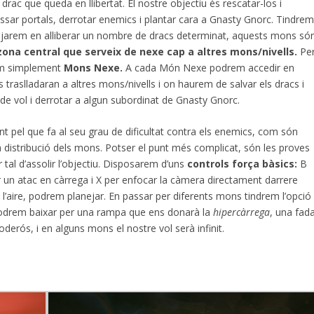
ic drac que queda en llibertat. El nostre objectiu és rescatar-los i
ssar portals, derrotar enemics i plantar cara a Gnasty Gnorc. Tindre
uejarem en alliberar un nombre de dracs determinat, aquests mons só
zona central que serveix de nexe cap a altres mons/nivells.
Pe
rem simplement
Mons Nexe.
A cada Món Nexe podrem accedir en
 traslladaran a altres mons/nivells i on haurem de salvar els dracs i
s de vol i derrotar a algun subordinat de Gnasty Gnorc.
nt pel que fa al seu grau de dificultat contra els enemics, com són
i la distribució dels mons. Potser el punt més complicat, són les proves
 tal d’assolir l’objectiu. Disposarem d’uns
controls força bàsics:
B
fer un atac en càrrega i X per enfocar la càmera directament darrere
l’aire, podrem planejar. En passar per diferents mons tindrem l’opci
podrem baixar per una rampa que ens donarà la
hipercàrrega
, una fad
derós, i en alguns mons el nostre vol serà infinit.