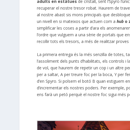
adults en estàtues
de cristall, sent l’Spyro l’ún
recuperar el nostre tresor robat. Haurem de trave
al nostre abast sis mons principals que desbloq
un nivell en si mateixos que actuen com a
hub
o 
simplificar les coses a partir d’ara els anomena
l’ordre que vulguem a una sèrie de portals que ens
recollir tots els tresors, a més de realitzar prove
La primera entrega és la més senzilla de totes, ta
l’assoliment dels punts d’habilitats, els controls 
de vol, que haurem de repetir un cop i un altre per
per a saltar, A per treure foc per la boca, Y per 
d’en Spyro. Si polsem el botó B quan estiguem en 
d’incrementar els nostres poders. Per exemple, 
ens farà un petó perquè el nostre foc sigui més po