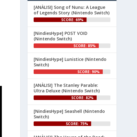
[ANÀLISI] Song of Nunu: A League
👉 
of Legends Story (Nintendo Switch)
www.nintenhype.cat/2026/06/26/
e
SCORE: 69%
d...
[NindiesHype] POST VOID
.
(Nintendo Switch)
SCORE: 85%
[NindiesHype] Lunistice (Nintendo
Switch)
SCORE: 90%
1
[ANÀLISI] The Stanley Parable:
Ultra Deluxe (Nintendo Switch)
Nintenhype.Cat
@nintenhype.cat
⋅
1m
SCORE: 82%
El món dels videojocs: ⚡🔥💥💀

[NindiesHype] Seashell (Nintendo
Nintendo:
Switch)
SCORE: 75%