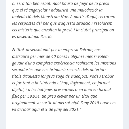
hi serà tan ben rebut. Adol haurà de fugir de la presó
que el té engarjolat i adquirirà una maledicció: la
maledicció dels Monstrum Nox. A partir d’aquí, cercarem
les respostes del per què d’aquesta situació i resoldrem
els misteris que envolten la presó i la ciutat principal on
es desenvolupa l’acció.
El títol, desenvolupat per la empresa Falcom, ens
distraurà per més de 40 hores i algunes més si volem
gaudir d’una completa expèriencia realitzant les missions
secundàries que ens brindarà records dels anteriors
títols d’aquesta longeva saga de videojocs. P
odeu trobar
el joc tant a la Nintendo eShop, lògicament, en format
digital, i a les botigues presencials o en línia en format
físic per 59,95€, un preu elevat per un títol que
originalment va sortir al mercat nipó l’any 2019 i que ens
va arribar aquí el 9 de juny del 2021.”