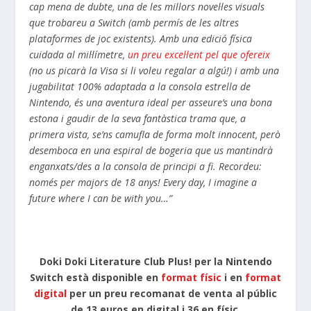
cap mena de dubte, una de les millors novel·les visuals
que trobareu a Switch (amb permís de les altres
plataformes de joc existents). Amb una edició física
cuidada al mil·límetre,
un preu excel·lent pel que ofereix
(no us picarà la Visa si li voleu regalar a algú!) i amb una
jugabilitat 100% adaptada a la consola estrella de
Nintendo, és una aventura ideal per asseure’s una bona
estona i gaudir de la seva fantàstica trama que, a
primera vista, se’ns camufla de forma molt innocent, però
desemboca en una espiral de bogeria que us mantindrà
enganxats/des a la consola de principi a fi. Recordeu:
només per majors de 18 anys! Every day, I imagine a
future where I can be with you…”
Doki Doki Literature Club Plus! per la Nintendo
Switch està disponible en
format físic
i en
format
digital
per un preu recomanat de venta al públic
de 13 euros en digital i 36 en físic.