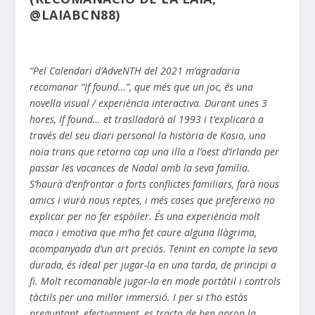
@LAIABCN88)
“Pel Calendari d’AdveNTH del 2021 m’agradaria
recomanar “If found…”, que més que un joc, és una
novel·la visual / experiència interactiva. Durant unes 3
hores, If found… et traslladarà al 1993 i t’explicarà a
través del seu diari personal la història de Kasio, una
noia trans que retorna cap una illa a l’oest d’Irlanda per
passar les vacances de Nadal amb la seva família.
S’haurà d’enfrontar a forts conflictes familiars, farà nous
amics i viurà nous reptes, i més coses que prefereixo no
explicar per no fer espòiler. És una experiència molt
maca i emotiva que m’ha fet caure alguna llàgrima,
acompanyada d’un art preciós. Tenint en compte la seva
durada, és ideal per jugar-la en una tarda, de principi a
fi. Molt recomanable jugar-la en mode portàtil i controls
tàctils per una millor immersió. I per si t’ho estàs
preguntant, efectivament, es tracta de ben aprop la