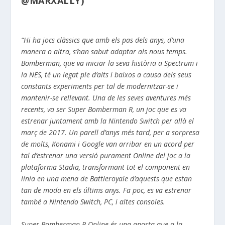
@MARXALLY)
“Hi ha jocs clàssics que amb els pas dels anys, d’una
manera o altra, s’han sabut adaptar als nous temps.
Bomberman
, que va iniciar la seva història a Spectrum i
la
NES
, té un legat ple d’alts i baixos a causa dels seus
constants experiments per tal de modernitzar-se i
mantenir-se rellevant. Una de les seves aventures més
recents, va ser
Super
Bomberman
R, un joc que es va
estrenar juntament amb la Nintendo
Switch
per allà el
març de 2017. Un parell d’anys més tard, per a sorpresa
de molts,
Konami
i Google van arribar en un acord per
tal d’estrenar una versió purament
Online
del joc a la
plataforma
Stadia
,
transformant
tot el component en
línia en una mena de
Battleroyale
d’aquests que estan
tan de moda en els últims anys. Fa poc, es va estrenar
també a Nintendo Switch, PC, i altes consoles.
Super
Bomberman
R
Online
és
una aposta que a la