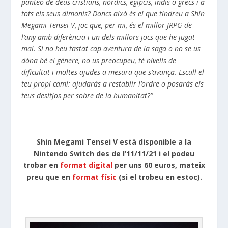
panteó de déus cristians, nòrdics, egipcis, indis o grecs i a
tots els seus dimonis? Doncs això és el que tindreu a Shin
Megami Tensei V, joc que, per mi, és el millor JRPG de
l’any amb diferència i un dels millors jocs que he jugat
mai. Si no heu tastat cap aventura de la saga o no se us
dóna bé el gènere, no us preocupeu, té nivells de
dificultat i moltes ajudes a mesura que s’avança. Escull el
teu propi camí: ajudaràs a restablir l’ordre o posaràs els
teus desitjos per sobre de la humanitat?”
Shin Megami Tensei V està disponible a la
Nintendo Switch des de l’11/11/21 i el podeu
trobar en
format digital
per uns 60 euros, mateix
preu que en
format físic
(si el trobeu en estoc).