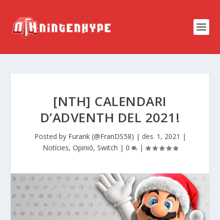
[NTH] CALENDARI
D’ADVENTH DEL 2021!
Posted by
Furank (@FranDS58)
|
des. 1, 2021
|
Notícies
,
Opinió
,
Switch
|
0
|