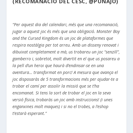
(RECOMANACIÓ DEL CESC,
@PUNAJO)
“Per aquest dia del calendari, més que una recomanació,
jugar a aquest joc és més que una obligació. Monster Boy
and the Cursed Kingdom és un joc de plataformes que
respira nostàlgia per tot arreu. Amb un disseny renovat i
dibuixat completament a mà, us trobareu un joc “senzill”,
gamberro i, sobretot, molt divertit en el que us posareu a
la pell d’un heroi que haurà d’endinsar-se en una
aventura… transformat en porc! A mesura que avança el
joc disposaràs de 5 transformacions més per ajudar-te a
trobar el camí per assolir la missió que se t’ha
encomanat. Si tens la sort de trobar el joc en la seva
versió física, trobaràs un joc amb instruccions! (i unes
enganxines molt maques) i si no el trobes, a l’eshop
t’estarà esperant.”