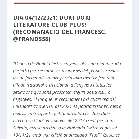
DIA 04/12/2021: DOKI DOKI
LITERATURE CLUB PLUS!
(RECOMANACIÓ DEL FRANCESC,
@FRANDS58)
“L’època de Nadal i festes en general és una temporada
perfecta per rescatar les memòries del passat i reviure-
les de forma més o menys relaxada mentre fem una
ullada (racional o irracional) a l’any nou i totes les
situacions que se’ns presenten, siguin positives… o
negatives. El joc que us recomanem pel quart dia del
Calendari d’AdveNTH del 2021 es podria resumir, més o
menys, amb aquesta petita introducció. Doki Doki
Literature Club!, el videojoc del 2017 creat per Tom
Salvato, ens va arribar a la Nintendo Switch el passat
10/11/21 amb una edició anomenada “Plus” i és, sense