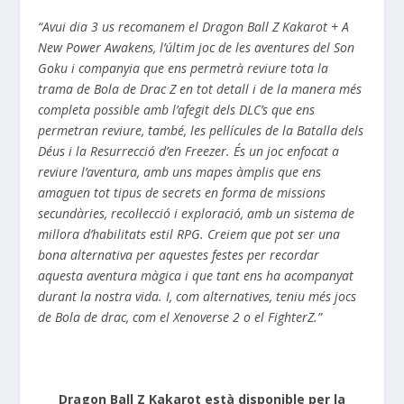
“Avui dia 3 us recomanem el Dragon Ball Z Kakarot + A
New Power Awakens, l’últim joc de les aventures del Son
Goku i companyia que ens permetrà reviure tota la
trama de Bola de Drac Z en tot detall i de la manera més
completa possible amb l’afegit dels DLC’s que ens
permetran reviure, també, les pel·lícules de la Batalla dels
Déus i la Resurrecció d’en Freezer. És un joc enfocat a
reviure l’aventura, amb uns mapes àmplis que ens
amaguen tot tipus de secrets en forma de missions
secundàries, recol·lecció i exploració, amb un sistema de
millora d’habilitats estil RPG. Creiem que pot ser una
bona alternativa per aquestes festes per recordar
aquesta aventura màgica i que tant ens ha acompanyat
durant la nostra vida. I, com alternatives, teniu més jocs
de Bola de drac, com el Xenoverse 2 o el FighterZ.”
Dragon Ball Z Kakarot està disponible per la