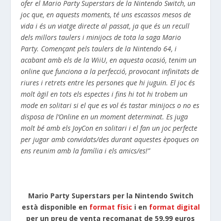
ofer el Mario Party Superstars de la Nintendo Switch, un
joc que, en aquests moments, té uns escassos mesos de
vida i és un viatge directe al passat, ja que és un recull
dels millors taulers i minijocs de tota la saga Mario
Party. Començant pels taulers de la Nintendo 64, i
acabant amb els de la WiiU, en aquesta ocasió, tenim un
online que funciona a la perfecció, provocant infinitats de
riures i retrets entre les persones que hi juguin. El joc és
molt àgil en tots els espectes i fins hi tot hi trobem un
mode en solitari si el que es vol és tastar minijocs o no es
disposa de l’Online en un moment determinat. Es juga
molt bé amb els JoyCon en solitari i el fan un joc perfecte
per jugar amb convidats/des durant aquestes èpoques on
ens reunim amb la família i els amics/es!”
Mario Party Superstars per la Nintendo Switch
està disponible en
format físic
i en
format digital
per un preu de venta recomanat de 59,99 euros