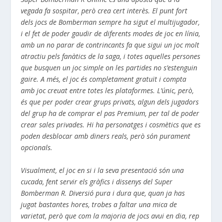
vegada fa sospitar, però crea cert interès. El punt fort
dels jocs de
Bomberman
sempre ha sigut el multijugador,
i el fet de poder gaudir de diferents modes de joc en línia,
amb un no parar de contrincants fa que sigui un joc molt
atractiu pels fanàtics de la saga, i totes aquelles persones
que busquen un joc simple on les partides no s’estenguin
gaire. A més, el joc és completament gratuït i compta
amb joc creuat entre totes les plataformes. L’únic, però,
és que per poder crear grups privats, algun dels jugadors
del grup ha de comprar el pas
Premium
, per tal de poder
crear sales privades. Hi ha personatges i cosmètics que es
poden desblocar amb diners reals, però són purament
opcionals.
Visualment, el joc en si i la seva presentació són una
cucada, fent servir els gràfics i dissenys del
Super
Bomberman
R. Diversió
pura i dura
que, quan ja has
jugat
bastantes
hores, trobes a faltar una mica de
varietat, però que com la majoria de jocs avui en dia, rep