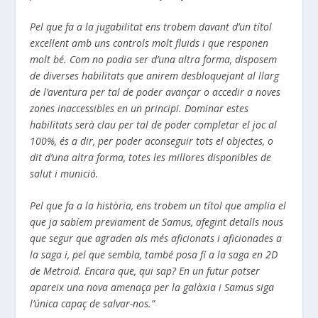
Pel que fa a la jugabilitat ens trobem davant d’un títol
excel·lent amb uns controls molt fluïds i que responen
molt bé. Com no podia ser d’una altra forma, disposem
de diverses habilitats que anirem desbloquejant al llarg
de l’aventura per tal de poder avançar o accedir a noves
zones inaccessibles en un principi.
Dominar estes
habilitats serà clau per tal de poder completar el joc al
100%, és a dir, per poder aconseguir tots el objectes, o
dit d’una altra forma, totes les millores disponibles de
salut i munició.
Pel que fa a la història, ens trobem un títol que amplia el
que ja sabíem previament de Samus, afegint detalls nous
que segur que agraden als més aficionats i aficionades a
la saga i, pel que sembla, també posa fi a la saga en 2D
de Metroid. Encara que, qui sap? En un futur potser
apareix una nova amenaça per la galàxia i Samus siga
l’única capaç de salvar-nos.”