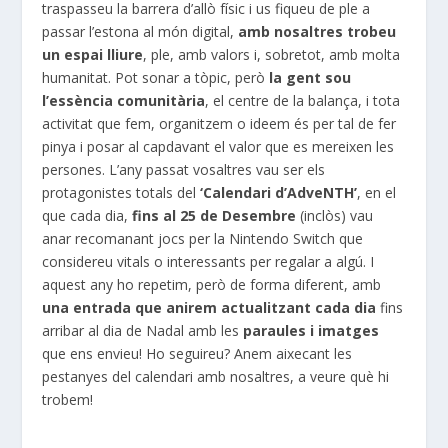
traspasseu la barrera d’allò físic i us fiqueu de ple a
passar l’estona al món digital,
amb nosaltres trobeu
un espai lliure
, ple, amb valors i, sobretot, amb molta
humanitat. Pot sonar a tòpic, però
la gent sou
l’essència comunitària
, el centre de la balança, i tota
activitat que fem, organitzem o ideem és per tal de fer
pinya i posar al capdavant el valor que es mereixen les
persones. L’any passat vosaltres vau ser els
protagonistes totals del
‘Calendari d’AdveNTH’
, en el
que cada dia,
fins al 25 de Desembre
(inclòs) vau
anar recomanant jocs per la Nintendo Switch que
considereu vitals o interessants per regalar a algú. I
aquest any ho repetim, però de forma diferent, amb
una entrada que anirem actualitzant cada dia
fins
arribar al dia de Nadal amb les
paraules i imatges
que ens envieu! Ho seguireu? Anem aixecant les
pestanyes del calendari amb nosaltres, a veure què hi
trobem!