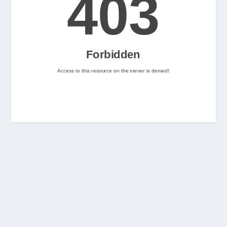
2
Nintenhype.Cat
@nintenhype.cat
⋅
2m
📅 Ja tenim aquí els 
descarregables més destacats 
de la setmana a la Nintendo 
eShop! Teniu alguna proposta 
pendent per aquest cap de 
setmana? 👀

👉 
www.nintenhype.cat/2026/06/18/
d...