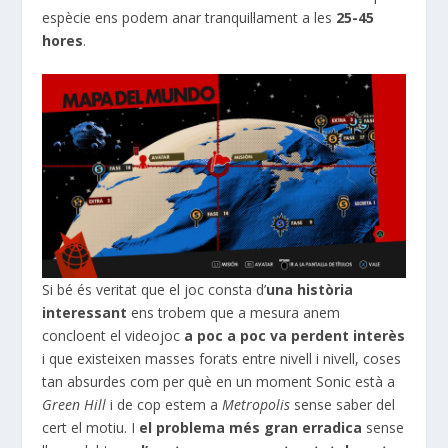
espècie ens podem anar tranquil·lament a les
25-45
hores
.
Si bé és veritat que el joc consta d’
una història
interessant
ens trobem que a mesura anem
concloent el videojoc
a poc a poc va perdent interès
i que existeixen
masses forats
entre nivell i nivell, coses
tan absurdes com per què en un moment
Sonic
està a
Green
Hill
i de cop estem a
Metropolis
sense saber del
cert el motiu. I
el problema més gran erradica
sense