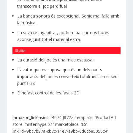
transcorre el joc perd fuel
La banda sonora és excepcional,
Sonic
mai falla amb
la música.
La seva re jugabilitat, podrem passar-nos hores
aconseguint tot el material extra.
La duració del joc és una mica escassa.
L’avatar que es suposa que és un dels punts
importants del joc es converteix totalment en el seu
punt fluix.
El nefast control de les fases
2D
.
[amazon_link asins=’B074JJ872Z’ template=’ProductAd’
store=’nintenhype-21′ marketplace=’ES’
link_id=’9bc7b87a-cb7c-11e7-a9bb-6d6cb85056c4′]