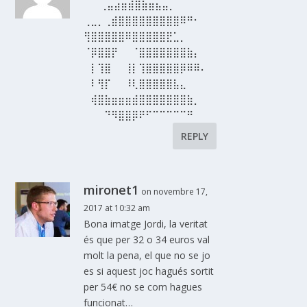
⠀⠀ ⢀⣤⣴⣶⣾⣿⣷⣶⣦⣤⡀
⢀⣀⡀⢀⣾⣿⣿⣿⣿⣿⣿⣿⣿⣿⠿⠛⠂
⢻⣿⣿⣿⣿⣿⠿⣿⣿⣿⣿⣿⣟⣁⡀
⠈⡿⣿⣿⡟⠀⠀⠈⣿⣿⣿⣿⣿⣿⣿⣷⡄
⠀⡇⢹⣿⠀⠀⢸⡇⢹⣿⣿⣿⣿⣿⡿⠿⠿⠄
⠀⠇⢻⡏⠀⠀⠸⢇⣿⣿⣿⣿⣿⣧⣄
⠀⢾⣿⣷⣶⣶⣶⣾⣿⣿⣿⣿⣿⣿⣿⣷⡀
⠀⠀⠀⠙⠻⣿⣿⡿⠟⠋⠉⠉⠉⠉⠉⠛
REPLY
mironet1
on novembre 17,
2017 at 10:32 am
Bona imatge Jordi, la veritat
és que per 32 o 34 euros val
molt la pena, el que no se jo
es si aquest joc hagués sortit
per 54€ no se com hagues
funcionat…