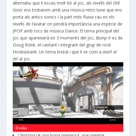
alternatiu que li escau molt bé al joc, als nivells de
l
Old
Sonic
ens trobarem amb una música retro
tune
que ens
porta als antics
sonics
i la part més fluixa cau en els
nivells de l’avatar on
pendrà
importància una espècie de
JPOP
amb tocs de música
Dance
. El tema principal del
joc que apareixerà en 3 moments del joc,
Bump
It
es
de
Doug
Robb
, el cantant i integrant del grup de rock
Hoobastank
. Un tema brutal i que li ve com a
anell al
dit
al joc.
L’història té una bona premissa, que mentre