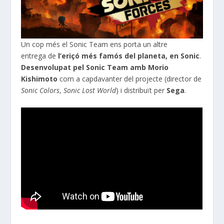
Un cop més el
Sonic
Team
ens porta un altre
entrega de
l’eriçó més famós del planeta, en
Sonic
.
Desenvolupat pel
Sonic
Team
amb
Morio
Kishimoto
com a capdavanter del projecte (director de
Sonic
Colors
,
Sonic
Lost
World
) i distribuït per
Sega
.