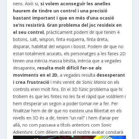
nens. Això si,
si volem aconseguir les anelles
haurem de tindre un control i una precisió
bastant important i que en més d’una ocasió
se’ns resistirà
.
Gran problema del joc resideix en
el seu control
, pràcticament podem dir que tenim 4
botons, salt,
wispon
, finta esquerra, finta dreta,
disparar, habilitat del
wispon
i
boost
. Podem dir que no
estan totalment acurats, els personatges a les fases
2D
tenen una inèrcia massa bèstia, inèrcia que a vegades
desapareix,
resulta molt difícil fer-se als
moviments en el
2D
, a vegades resulta
desesperant
i crea frustració
i més venint de
Sonic
Mania
on els
controls eren molt fins. En el 3D l’únic problema que hi
trobem és que les fintes no les fa el ràpid que voldríem i
hem d’esperar un segon a poder tornar-ne a fer. Per
finalitzar hem de dir que no existeix una llibertat en els
nivells en 3D és a dir, tenim “un raïl” i hem d’anar per
allà, no com passava a títols anteriors com
Sonic
Adventure
.
Com dèiem abans el nostre avatar constarà