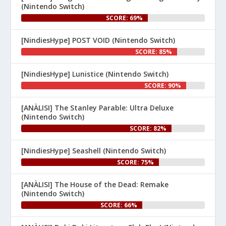
(Nintendo Switch)
SCORE: 69%
[NindiesHype] POST VOID (Nintendo Switch)
SCORE: 85%
[NindiesHype] Lunistice (Nintendo Switch)
1
SCORE: 90%
Nintenhype.Cat
@nintenhype.cat
⋅
[ANÀLISI] The Stanley Parable: Ultra Deluxe
1m
(Nintendo Switch)
El món dels videojocs: ⚡🔥💥💀

SCORE: 82%
Nintendo:
[NindiesHype] Seashell (Nintendo Switch)
SCORE: 75%
[ANÀLISI] The House of the Dead: Remake
(Nintendo Switch)
SCORE: 66%