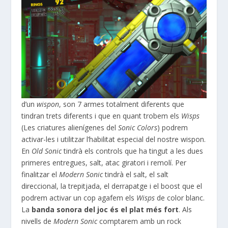
d’un
wispon
,
son
7 armes totalment diferents que
tindran trets diferents i que en quant trobem els
Wisps
(Les criatures alienígenes del
Sonic
Colors
) podrem
activar-les i utilitzar l’habilitat especial del nostre
wispon
.
En
Old
Sonic
tindrà els controls que ha tingut a les dues
primeres entregues, salt, atac giratori i remolí. Per
finalitzar el
Modern
Sonic
tindrà el salt, el salt
direccional, la trepitjada, el derrapatge i el
boost
que el
podrem activar un cop agafem els
Wisps
de color blanc.
La
banda sonora del joc és el plat més fort
. Als
nivells de
Modern
Sonic
comptarem amb un rock