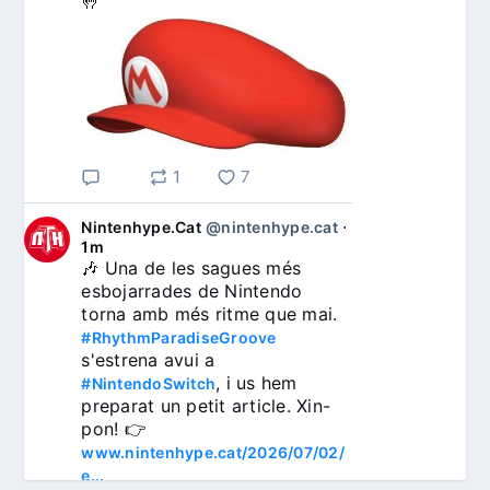
🤚
1
7
Nintenhype.Cat
@nintenhype.cat
⋅
1m
🎶 Una de les sagues més 
esbojarrades de Nintendo 
torna amb més ritme que mai. 
#RhythmParadiseGroove
s'estrena avui a 
, i us hem 
#NintendoSwitch
preparat un petit article. Xin-
pon! 👉 
www.nintenhype.cat/2026/07/02/
e...