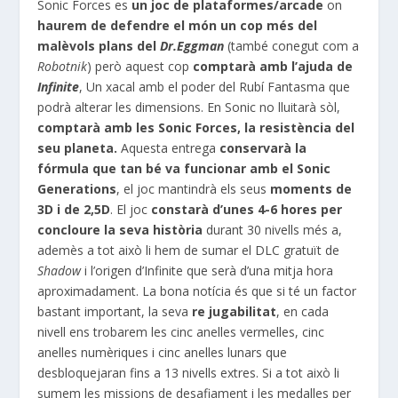
Sonic
Forces
es
un joc de plataformes/
arcade
on
haurem de defendre el món un cop més del
malèvols plans del
Dr
.Eggman
(també conegut com a
Robotnik
) però aquest cop
comptarà amb l’ajuda
de
Infinite
, Un xacal amb el poder del Rubí Fantasma que
podrà alterar les dimensions. En
Sonic
no lluitarà sòl,
comptarà amb les
Sonic
Forces, la resistència del
seu planeta.
Aquesta entrega
conservarà la
fórmula que tan bé va funcionar amb el
Sonic
Generations
, el joc mantindrà els seus
moments de
3D i de
2,5D
. El joc
constarà d’unes 4-6 hores per
concloure la seva història
durant 30 nivells més a,
ademès
a tot això li hem de sumar el
DLC
gratuït de
Shadow
i l’origen d’
Infinite
que serà d’una mitja hora
aproximadament. La bona notícia és que si té un factor
bastant important, la seva
re jugabilitat
, en cada
nivell ens trobarem les cinc anelles vermelles, cinc
anelles numèriques i cinc anelles lunars que
desbloquejaran fins a 13 nivells extres. Si a tot això li
sumem les missions de desafiament i les medalles per