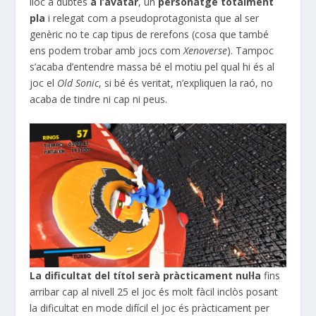
lloc a dubtes
a l’avatar
, un
personatge totalment
pla
i relegat com a pseudoprotagonista que al ser
genèric no
te cap
tipus de rerefons (cosa que també
ens podem trobar amb jocs com
Xenoverse
). Tampoc
s’acaba d’entendre massa bé el motiu pel qual hi és al
joc
el
Old
Sonic
, si bé és veritat, n’expliquen la raó, no
acaba de tindre ni cap ni peus.
La dificultat del títol serà pràcticament nul·la
fins
arribar cap al nivell 25 el joc és molt fàcil inclòs posant
la dificultat en mode difícil el joc és pràcticament per