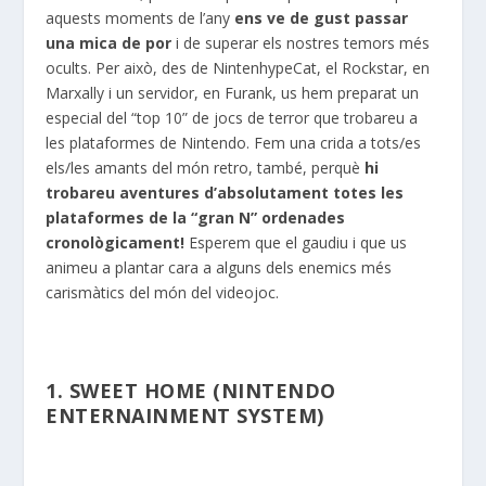
aquests moments de l’any
ens ve de gust passar
una mica de por
i de superar els nostres temors més
ocults. Per això, des de NintenhypeCat, el Rockstar, en
Marxally i un servidor, en Furank, us hem preparat un
especial del “top 10” de jocs de terror que trobareu a
les plataformes de Nintendo. Fem una crida a tots/es
els/les amants del món retro, també, perquè
hi
trobareu aventures d’absolutament totes les
plataformes de la “gran N” ordenades
cronològicament!
Esperem que el gaudiu i que us
animeu a plantar cara a alguns dels enemics més
carismàtics del món del videojoc.
1. SWEET HOME (NINTENDO
ENTERNAINMENT SYSTEM)