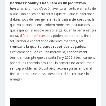
Darkness
:
Sanity
‘s
Requiem
és un joc
survival
horror
amb un toc d’acció i aventura i certs elements de
puzle. Una de les peculiaritats que té, i que el diferencia
d’altres jocs del seu gènere, és la
barra de
cordura
, la
qual va baixant si ens trobem monstres o situacions
que espantin el nostre personatge. Quan la barra estigui
baixa,
diferents efectes
ens poden sorprendre i, fins i
tot, arribar a espantar de diferents maneres, tot
trencant la quarta paret repetides vegades
.
Gràficament el joc és una meravella, especialment
tenint en compte que va sortir l’any 2002, i tècnicament
parlant, es controla prou bé i la càmera no acostuma a
ser cap problema. Dit tot això: aconseguiràs arribar al
final d’Eternal
Darkness
i descobrir el secret que s’hi
amaga?