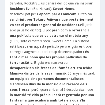
Servidor,
Rockstr85
, us parlarà del joc que
va inspirar
Resident
Evil
(Bio
Hazard
):
Sweet
Home
,
desenvolupat per
Capcom
per a
Famicom
. El títol va
ser
dirigit per
Tokuro
Fujiwara
que posteriorment
va ser el productor general de Resident
Evil
(amb
això ja us ho dic tot). El joc
pren com a referència
una pel·lícula que es va estrenar el mateix any
(1989) sota el mateix nom,
Sweet
Home. La història
està basada en aquesta pel·lícula però el guió es troba
corregit i augmentat per l’equip desenvolupador i
és
tant o més bona que les pròpies pel·lícules de
terror asiàtic
. El guió ens narrava com
desapareixien els frescs del famós artista
Ichiro
Mamiya
dintre de la seva mansió
, 30 anys més tard,
un equip de cinc persones documentalistes
s’endinsen dins de la mansió a la recerca dels
seus frescs
, però, quan arriben allà descobreixen que
la mansió té vida pròpia i està regentada per una
fantasma que acabarà amb tots els que s’hi