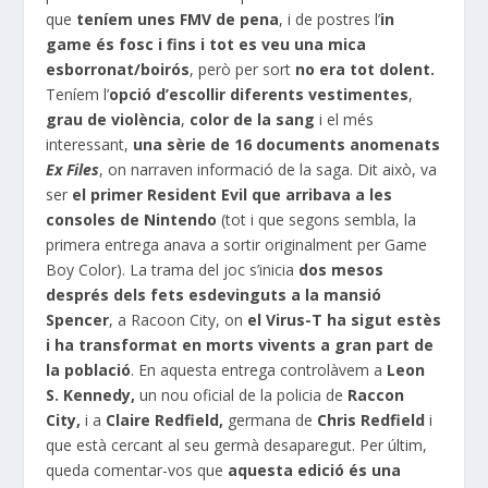
que
teníem unes
FMV
de pena
, i de postres l’
in
game
és fosc i fins i tot es veu una mica
esborronat/boirós
, però per sort
no era tot dolent.
Teníem l’
opció d’escollir diferents vestimentes
,
grau de violència
,
color de la sang
i el més
interessant,
una sèrie de 16 documents anomenats
Ex Files
, on narraven informació de la saga. Dit això, va
ser
el primer Resident
Evil
que arribava a les
consoles de Nintendo
(tot i que segons sembla, la
primera entrega anava a sortir originalment per
Game
Boy
Color). La trama del joc s’inicia
dos mesos
després dels fets esdevinguts a la mansió
Spencer
, a
Racoon
City, on
el Virus-
T
ha sigut estès
i ha transformat en morts vivents a gran part de
la població
. En aquesta entrega controlàvem a
Leon
S. Kennedy,
un nou oficial de la policia de
Raccon
City,
i a
Claire
Redfield
,
germana de
Chris
Redfield
i
que està cercant al seu germà desaparegut. Per últim,
queda comentar-vos que
aquesta edició és una