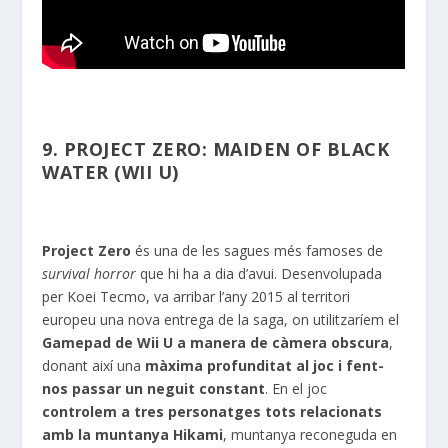
9. PROJECT ZERO: MAIDEN OF BLACK
WATER (WII U)
Project Zero
és
una de les sagues més famoses de
survival
horror
que hi ha a dia d’avui. Desenvolupada
per
Koei
Tecmo
, va arribar l’any 2015 al territori
europeu una nova entrega de la saga, on utilitzaríem el
Gamepad
de
Wii
U a manera de càmera obscura
,
donant així una
màxima profunditat al joc i fent-
nos passar un neguit constant
. En el joc
controlem a tres personatges tots relacionats
amb la muntanya
Hikami
, muntanya reconeguda en