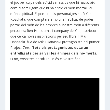
el joc per culpa dels suïcidis massius que hi havia, així
com al fort lligam que hi ha entre el món mortal i el
món espiritual. El primer dels personatges serà
Yuri
Kozukata,
que comptarà amb una habilitat de poder
portar del món de les ombres al nostre món a diferents
persones; Ren
Hojo
, amic i company de
Yuri
, escriptor
que cerca noves inspiracions pel seu llibre; I
Miu
Hanasaki
, filla de
Miku
Hanasaki
protagonista del primer
Project
Zero.
Tots els protagonistes estaran
entrelligats per salvar les ànimes dels no-morts
.
O no, vosaltres decidiu quin és el vostre final.