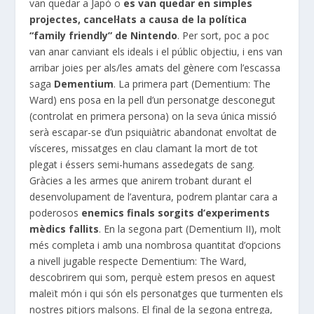
van quedar a Japó o
es van quedar en simples
projectes, cancel·lats a causa de la política
“family friendly” de Nintendo
. Per sort, poc a poc
van anar canviant els ideals i el públic objectiu, i ens van
arribar joies per als/les amats del gènere com l’escassa
saga
Dementium
. La primera part (Dementium: The
Ward) ens posa en la pell d’un personatge desconegut
(controlat en primera persona) on la seva única missió
serà escapar-se d’un psiquiàtric abandonat envoltat de
vísceres, missatges en clau clamant la mort de tot
plegat i éssers semi-humans assedegats de sang.
Gràcies a les armes que anirem trobant durant el
desenvolupament de l’aventura, podrem plantar cara a
poderosos
enemics finals sorgits d’experiments
mèdics fallits
. En la segona part (Dementium II), molt
més completa i amb una nombrosa quantitat d’opcions
a nivell jugable respecte Dementium: The Ward,
descobrirem qui som, perquè estem presos en aquest
maleït món i qui són els personatges que turmenten els
nostres pitjors malsons. El final de la segona entrega,