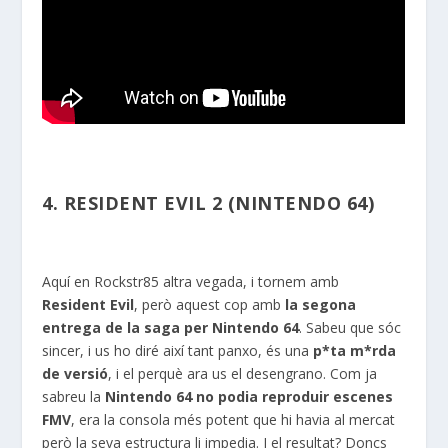
4. RESIDENT EVIL 2 (NINTENDO 64)
Aquí en Rockstr85 altra vegada, i tornem amb
Resident
Evil
, però aquest cop amb
la segona
entrega de la saga per Nintendo 64
. Sabeu que sóc
sincer, i us ho diré així tant
panxo
, és una
p*ta m*rda
de versió
, i el perquè ara us el desengrano. Com ja
sabreu la
Nintendo 64 no podia reproduir escenes
FMV
, era la consola més potent que hi havia al mercat
però la seva estructura li impedia. I el resultat? Doncs