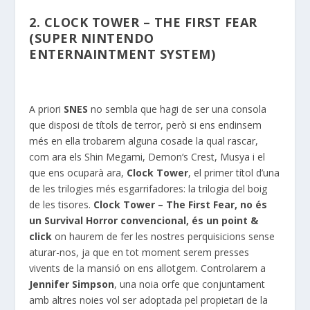
2. CLOCK TOWER – THE FIRST FEAR
(SUPER NINTENDO
ENTERNAINTMENT SYSTEM)
A priori
SNES
no sembla que hagi de ser una consola
que disposi de títols de terror, però si ens
endinsem
més en ella trobarem
alguna cosade la qual rascar,
com ara els
Shin
Megami
,
Demon
‘s
Crest
,
Musya
i el
que ens ocuparà ara,
Clock
Tower
, el primer títol d’una
de les trilogies més esgarrifadores: la trilogia del boig
de les tisores.
Clock
Tower
–
The
First
Fear
, no és
un
Survival
Horror convencional, és un
point
&
click
on haurem de fer les nostres perquisicions sense
aturar-nos, ja que en tot moment serem presses
vivents de la mansió on ens allotgem. Controlarem a
Jennifer
Simpson
, una noia
orfe
que conjuntament
amb altres noies vol ser adoptada pel propietari de la