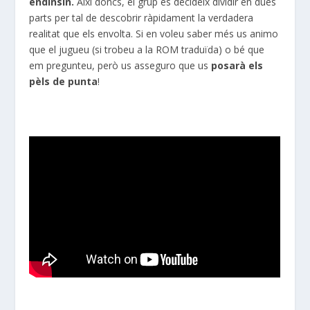
endinsin.
Així doncs, el grup es decideix dividir en dues
parts per tal de descobrir ràpidament la verdadera
realitat que els envolta. Si en voleu saber més us animo
que el jugueu (si trobeu a la ROM traduïda) o bé que
em pregunteu, però us asseguro que us
posarà els
pèls de punta
!