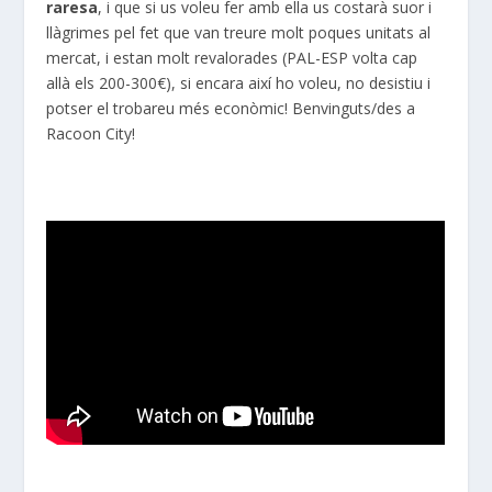
raresa
, i que si us
voleu fer amb ella us costarà
suor i
llàgrimes pel fet que van treure molt poques unitats al
mercat, i estan molt revalorades (PAL-
ESP
volta cap
allà els 200-
300€
), si encara així ho voleu, no desistiu i
potser el trobareu més econòmic! Benvinguts/
des
a
Racoon
City!