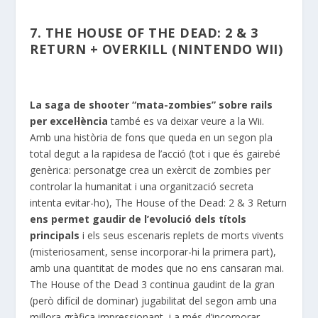
7. THE HOUSE OF THE DEAD: 2 & 3
RETURN + OVERKILL (NINTENDO WII)
La saga de shooter “mata-zombies” sobre rails
per excel·lència
també es va deixar veure a la Wii.
Amb una història de fons que queda en un segon pla
total degut a la rapidesa de l’acció (tot i que és gairebé
genèrica: personatge crea un exèrcit de zombies per
controlar la humanitat i una organització secreta
intenta evitar-ho), The House of the Dead: 2 & 3 Return
ens permet gaudir de l’evolució dels títols
principals
i els seus escenaris replets de morts vivents
(misteriosament, sense incorporar-hi la primera part),
amb una quantitat de modes que no ens cansaran mai.
The House of the Dead 3 continua gaudint de la gran
(però difícil de dominar) jugabilitat del segon amb una
millora gràfica impressionant, i a més d’incorporar