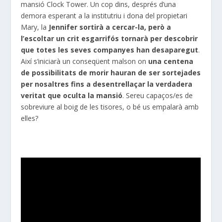
mansió
Clock
Tower
. Un cop dins, després d’una
demora esperant a la institutriu i dona del propietari
Mary
, la
Jennifer
sortirà a cercar-la, però a
l’escoltar un crit esgarrifós tornarà per descobrir
que totes les seves companyes han desaparegut
.
Així s’iniciarà un conseqüent malson on
una centena
de possibilitats de morir hauran de ser sortejades
per nosaltres fins a desentrellaçar la verdadera
veritat que oculta la mansió
. Sereu capaços/es de
sobreviure al boig de les tisores, o bé us empalarà amb
elles?