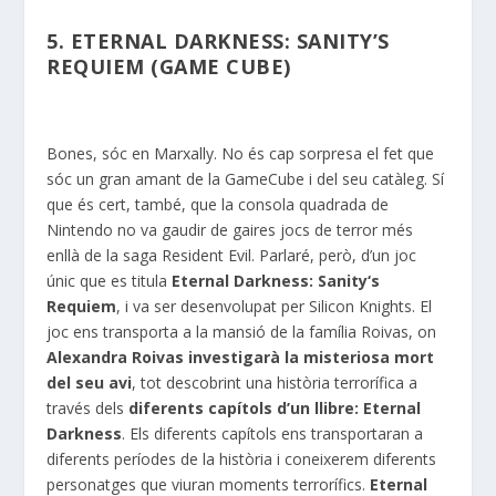
5. ETERNAL DARKNESS: SANITY’S
REQUIEM (GAME CUBE)
Bones, sóc en
Marxally
. No és cap sorpresa el fet que
sóc un gran amant de la
GameCube
i del seu catàleg. Sí
que és cert, també, que la consola quadrada de
Nintendo no va gaudir de gaires jocs de terror més
enllà de la saga Resident
Evil
. Parlaré, però, d’un joc
únic que es titula
Eternal
Darkness
:
Sanity
‘s
Requiem
, i va ser desenvolupat per
Silicon
Knights
. El
joc ens transporta a la mansió de la família
Roivas
, on
Alexandra
Roivas
investigarà la misteriosa mort
del seu avi
, tot descobrint una història terrorífica a
través dels
diferents capítols d’un llibre: Eternal
Darkness
. Els diferents capítols ens transportaran a
diferents períodes de la història i coneixerem diferents
personatges que viuran moments terrorífics.
Eternal