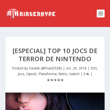
[ESPECIAL] TOP 10 JOCS DE
TERROR DE NINTENDO
Posted by
Furank (@FranDS58)
|
oct. 29, 2018
|
3DS
,
Jocs
,
Opinió
,
Plataforma
,
Retro
,
Switch
|
0
|