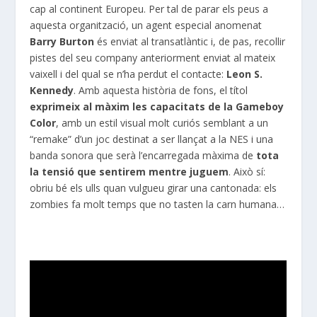
cap al continent Europeu. Per tal de parar els peus a
aquesta organització, un agent especial anomenat
Barry Burton
és enviat al transatlàntic i, de pas, recollir
pistes del seu company anteriorment enviat al mateix
vaixell i del qual se n’ha perdut el contacte:
Leon S.
Kennedy
. Amb aquesta història de fons, el títol
exprimeix al màxim les capacitats de la Gameboy
Color
, amb un estil visual molt curiós semblant a un
“remake” d’un joc destinat a ser llançat a la NES i una
banda sonora que serà l’encarregada màxima de
tota
la tensió que sentirem mentre juguem
. Això sí:
obriu bé els ulls quan vulgueu girar una cantonada: els
zombies fa molt temps que no tasten la carn humana…