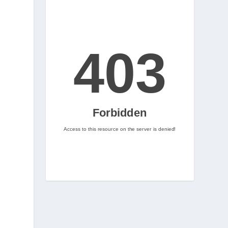
2
Nintenhype.Cat
@nintenhype.cat
⋅
2m
📅 Ja tenim aquí els 
descarregables més destacats 
de la setmana a la Nintendo 
eShop! Teniu alguna proposta 
pendent per aquest cap de 
setmana? 👀

👉 
www.nintenhype.cat/2026/06/18/
d...