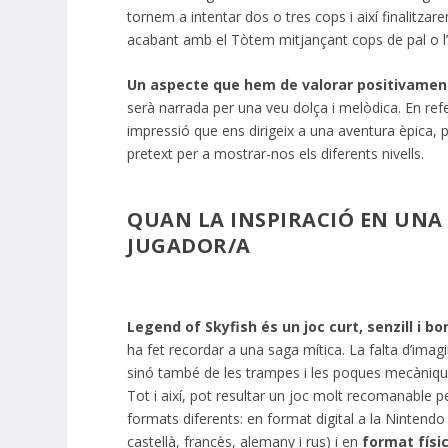
tornem a intentar dos o tres cops i així finalitza
acabant amb el Tòtem mitjançant cops de pal o l’
Un aspecte que hem de valorar positivament 
serà narrada per una veu dolça i melòdica. En refe
impressió que ens dirigeix a una aventura èpica,
pretext per a mostrar-nos els diferents nivells.
QUAN LA INSPIRACIÓ EN UNA
JUGADOR/A
Legend
of
Skyfish
és un joc curt, senzill i bo
ha fet recordar a una saga mítica. La falta d’ima
sinó també de les trampes i les poques mecàniq
Tot i així, pot resultar un joc molt recomanable 
formats diferents: en format digital a la Ninten
castellà, francès, alemany i rus) i en
format físic