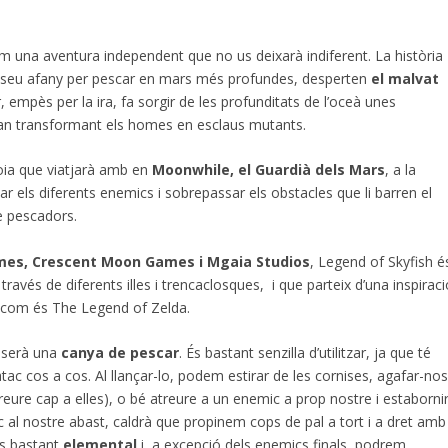
 una aventura independent que no us deixarà indiferent. La història
l seu afany per pescar en mars més profundes, desperten
el malvat
r, empès per la ira, fa sorgir de les profunditats de l’oceà unes
i van transformant els homes en esclaus mutants.
ia que viatjarà amb en
Moonwhile, el Guardià dels Mars
, a la
ar els diferents enemics i sobrepassar els obstacles que li barren el
de pescadors.
mes, Crescent Moon Games i Mgaia Studios
, Legend of Skyfish é
ravés de diferents illes i trencaclosques, i que parteix d’una inspiraci
 com és The Legend of Zelda.
l serà una
canya de pescar
. És bastant senzilla d’utilitzar, ja que té
atac cos a cos. Al llançar-lo, podem estirar de les cornises, agafar-no
eure cap a elles), o bé atreure a un enemic a prop nostre i estabornir
 al nostre abast, caldrà que propinem cops de pal a tort i a dret amb
 és bastant
elemental
i, a excepció dels enemics finals, podrem