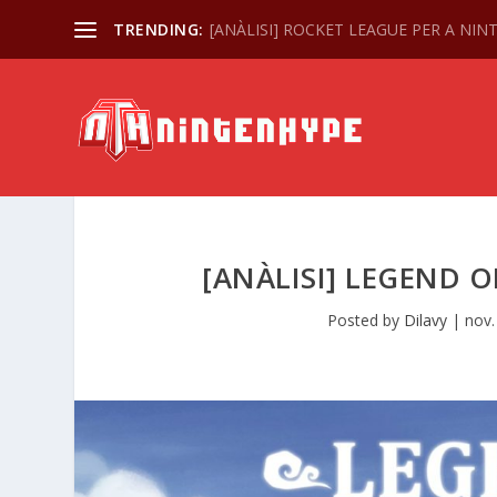
TRENDING:
[ANÀLISI] ROCKET LEAGUE PER A NI
[ANÀLISI] LEGEND 
Posted by
Dilavy
|
nov.