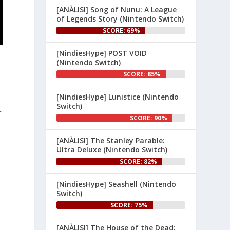
[ANÀLISI] Song of Nunu: A League
👉 
of Legends Story (Nintendo Switch)
www.nintenhype.cat/2026/06/26/
SCORE: 69%
d...
[NindiesHype] POST VOID
(Nintendo Switch)
SCORE: 85%
[NindiesHype] Lunistice (Nintendo
Switch)
t
SCORE: 90%
1
[ANÀLISI] The Stanley Parable:
Ultra Deluxe (Nintendo Switch)
Nintenhype.Cat
@nintenhype.cat
⋅
1m
SCORE: 82%
El món dels videojocs: ⚡🔥💥💀

[NindiesHype] Seashell (Nintendo
Nintendo:
Switch)
SCORE: 75%
[ANÀLISI] The House of the Dead: