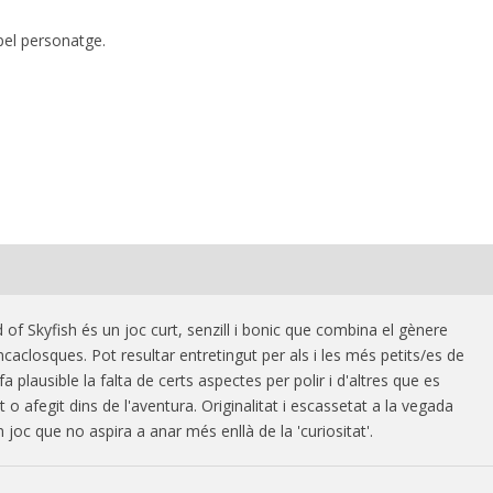
 pel personatge.
of Skyfish és un joc curt, senzill i bonic que combina el gènere
ncaclosques. Pot resultar entretingut per als i les més petits/es de
 fa plausible la falta de certs aspectes per polir i d'altres que es
 o afegit dins de l'aventura. Originalitat i escassetat a la vegada
joc que no aspira a anar més enllà de la 'curiositat'.