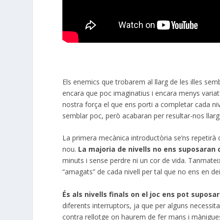
Els enemics que trobarem al llarg de les illes sem
encara que poc imaginatius i encara menys variats.
nostra força el que ens porti a completar cada ni
semblar poc, però acabaran per resultar-nos llarg
La primera mecànica introductòria se’ns repetirà 
nou.
La majoria de nivells no ens suposaran
minuts i sense perdre ni un cor de vida. Tanmatei
“amagats” de cada nivell per tal que no ens en de
És als nivells finals on el joc ens pot suposa
diferents interruptors, ja que per alguns necessita
contra rellotge on haurem de fer mans i mànigue