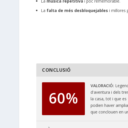
La
música repetitiva
i poc rememorable.
La
falta de més
desbloquejables
i millores
CONCLUSIÓ
VALORACIÓ
Legend 
60%
d'aventura i dels tre
la casa, tot i que es
podien haver ampliat
que conclouen en un 