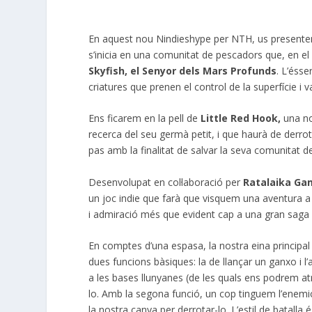
En aquest nou Nindieshype per NTH, us presentem
s’inicia en una comunitat de pescadors que, en e
Skyfish, el Senyor dels Mars Profunds
. L’ésse
criatures que prenen el control de la superfície 
Ens ficarem en la pell de
Little Red Hook,
una no
recerca del seu germà petit, i que haurà de derrot
pas amb la finalitat de salvar la seva comunitat 
Desenvolupat en col·laboració per
Ratalaika Ga
un joc indie que farà que visquem una aventura a t
i admiració més que evident cap a una gran saga
En comptes d’una espasa, la nostra eina principa
dues funcions bàsiques: la de llançar un ganxo i l’
a les bases llunyanes (de les quals ens podrem atr
lo. Amb la segona funció, un cop tinguem l’enemic
la nostra canya per derrotar-lo. L’estil de batalla