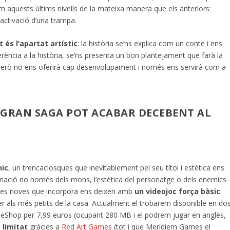
rem aquests últims nivells de la mateixa manera que els anteriors:
activació d’una trampa.
és l’apartat artístic
: la història se’ns explica com un conte i ens
rència a la història, se’ns presenta un bon plantejament que farà la
 però no ens oferirà cap desenvolupament i només ens servirà com a
 GRAN SAGA POT ACABAR DECEBENT AL
nic
, un trencaclosques que inevitablement pel seu títol i estètica ens
ginació no només dels mons, l’estètica del personatge o dels enemics
ues noves que incorpora ens deixen amb
un videojoc força bàsic
.
per als més petits de la casa. Actualment el trobarem disponible en do
do eShop per 7,99 euros (ocupant 280 MB i el podrem jugar en anglès,
 limitat
gràcies a
Red Art Games
(tot i que Meridiem Games el