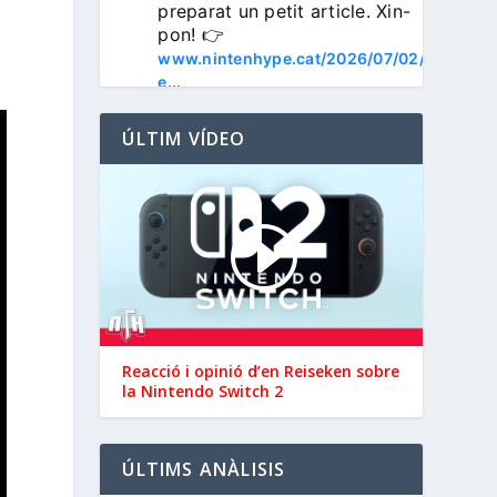
preparat un petit article. Xin-
pon! 👉 
www.nintenhype.cat/2026/07/02/
e...
ÚLTIM VÍDEO
3
Nintenhype.Cat
@nintenhype.cat
⋅
1m
📅 Devil May Cry V, 
Reacció i opinió d’en ‪Reiseken‬ sobre
Wanderstop, Citizen Sleeper 2, 
la Nintendo Switch 2
i molt més, aquesta setmana a 
la Nintendo eShop de 
 i 
#NintendoSwitch2
ÚLTIMS ANÀLISIS
.

#NintendoSwitch