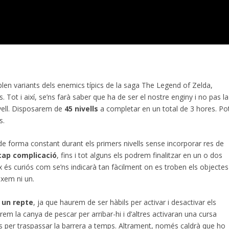
blen variants dels enemics típics de la saga The Legend of Zelda,
 Tot i així, se’ns farà saber que ha de ser el nostre enginy i no pas la
vell. Disposarem de
45 nivells
a completar en un total de 3 hores. Po
s.
de forma constant durant els primers nivells sense incorporar res de
 cap complicació
, fins i tot alguns els podrem finalitzar en un o dos
x és curiós com se’ns indicarà tan fàcilment on es troben els objectes
ixem ni un.
r un repte
, ja que haurem de ser hàbils per activar i desactivar els
rem la canya de pescar per arribar-hi i d’altres activaran una cursa
s per traspassar la barrera a temps. Altrament, només caldrà que ho