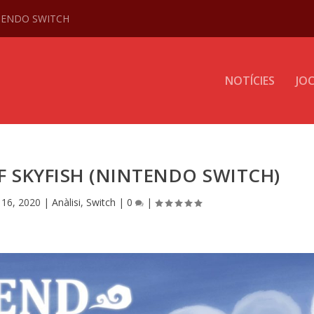
NTENDO SWITCH
NOTÍCIES
JO
OF SKYFISH (NINTENDO SWITCH)
 16, 2020
|
Anàlisi
,
Switch
|
0
|