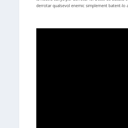
derrotar qualsevol enemic simplement batent-lo 