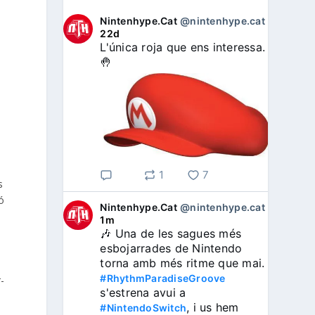
Nintenhype.Cat
@nintenhype.cat
⋅
22d
L'única roja que ens interessa. 
🤚
1
7
s
ó
Nintenhype.Cat
@nintenhype.cat
⋅
1m
🎶 Una de les sagues més 
esbojarrades de Nintendo 
torna amb més ritme que mai. 
s
#RhythmParadiseGroove
-
s'estrena avui a 
, i us hem 
#NintendoSwitch