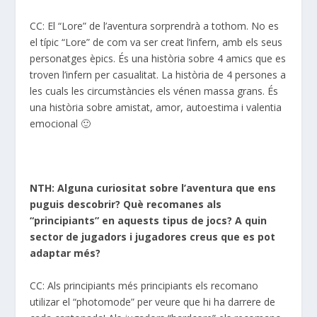
CC: El “Lore” de l’aventura sorprendrà a tothom. No es
el típic “Lore” de com va ser creat l’infern, amb els seus
personatges èpics. És una història sobre 4 amics que es
troven l’infern per casualitat. La història de 4 persones a
les cuals les circumstàncies els vénen massa grans. És
una història sobre amistat, amor, autoestima i valentia
emocional 🙂
NTH: Alguna curiositat sobre l’aventura que ens
puguis descobrir? Què recomanes als
“principiants” en aquests tipus de jocs? A quin
sector de jugadors i jugadores creus que es pot
adaptar més?
CC: Als principiants més principiants els recomano
utilizar el “photomode” per veure que hi ha darrere de