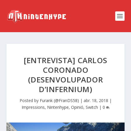
[ENTREVISTA] CARLOS
CORONADO
(DESENVOLUPADOR
D’INFERNIUM)
Posted by
Furank (@FranDS58)
|
abr. 18, 2018
|
Impressions
,
Nintenhype
,
Opinió
,
Switch
|
0