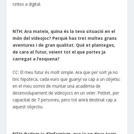
cintes a digital.
NTH: Ara mateix, quina és la teva situació en el
món del videojoc?
Perquè has tret moltes grans
aventures i de gran qualitat.
Què et planteges,
de cara al futur, veient tot el que portes ja
carregat a l’esquena?
CC: El meu futur és molt simple. Ara que per sort ja no
tinc hipoteca, cada euro que guanyi va cap a un objetiu:
en el meu somni de muntar una acadèmia de
desenvolupament de videojocs en un veler. Petitet, per
capacitat de 7 persones, pero tot anirà destinat cap a
aquest objectiu.
NTH: Parlem ja d’Infernium, que ja en deus tenir