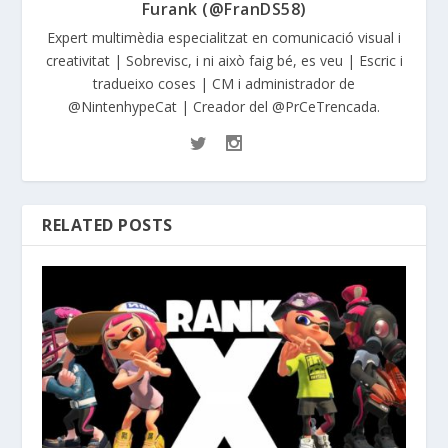
Furank (@FranDS58)
Expert multimèdia especialitzat en comunicació visual i
creativitat | Sobrevisc, i ni això faig bé, es veu | Escric i
tradueixo coses | CM i administrador de
@NintenhypeCat | Creador del @PrCeTrencada.
RELATED POSTS