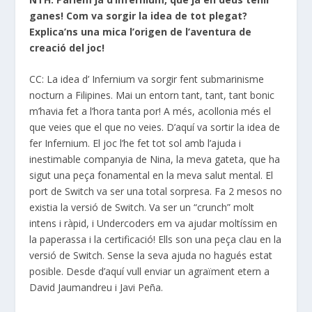
ganes! Com va sorgir la idea de tot plegat?
Explica’ns una mica l’origen de l’aventura de
creació del joc!
CC: La idea d’ Infernium va sorgir fent submarinisme
nocturn a Filipines. Mai un entorn tant, tant, tant bonic
m’havia fet a l’hora tanta por! A més, acollonia més el
que veies que el que no veies. D’aquí va sortir la idea de
fer Infernium. El joc l’he fet tot sol amb l’ajuda i
inestimable companyia de Nina, la meva gateta, que ha
sigut una peça fonamental en la meva salut mental. El
port de Switch va ser una total sorpresa. Fa 2 mesos no
existia la versió de Switch. Va ser un “crunch” molt
intens i ràpid, i Undercoders em va ajudar moltíssim en
la paperassa i la certificació! Ells son una peça clau en la
versió de Switch. Sense la seva ajuda no hagués estat
posible. Desde d’aquí vull enviar un agraïment etern a
David Jaumandreu i Javi Peña.