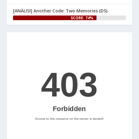
[ANÀLISI] Another Code: Two Memories (DS)
👉 
SCORE: 74%
www.nintenhype.cat/2026/06/25/
e...
Let's Rock and Roll!
2
Nintenhype.Cat
@nintenhype.cat
⋅
2m
📅 Ja tenim aquí els 
descarregables més destacats 
de la setmana a la Nintendo 
eShop! Teniu alguna proposta 