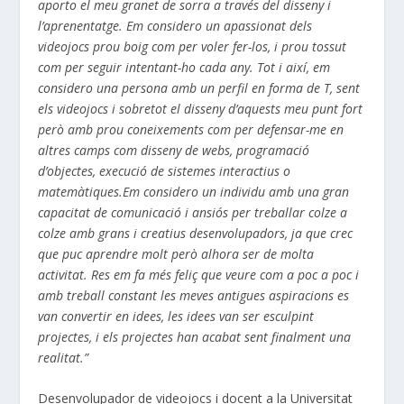
aporto el meu granet de sorra
a través del disseny
i
l’aprenentatge. Em considero un apassionat dels
videojocs prou boig com
per voler
fer-los, i prou tossut
com per seguir intentant-ho cada any. Tot i així, em
considero una persona amb un perfil en forma de T, sent
els videojocs i sobretot
el disseny d’aquests
meu punt fort
però amb prou coneixements com per defensar-me en
altres camps
com disseny de webs, programació
d’objectes, execució de sistemes interactius o
matemàtiques.Em considero un individu amb una gran
capacitat de comunicació i ansiós per treballar colze a
colze amb grans i creatius
desenvolupadors,
ja que crec
que puc aprendre molt però alhora ser de molta
activitat. Res em fa més feliç que veure com a poc a poc i
amb treball constant les meves antigues aspiracions es
van convertir en idees, les idees van ser esculpint
projectes, i els projectes han acabat sent finalment una
realitat.”
Desenvolupador de videojocs i docent a la Universitat