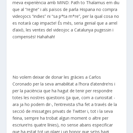
meva experiència amb MIND: Path to Thalamus em diu
que al “regne” i als països de parla Hispana no compra
videojocs “indies” ni “sa p*ta m*re”, per la qual cosa no
es notarà cap impacte! És més, seria genial que a arrel
d’això, les ventes del videojoc a Catalunya pugessin i
compensés! Hahahah!
No volem deixar de donar les gràcies a Carlos
Coronado per la seva amabilitat a l’hora d’atendre’ns i
per la paciència que ha hagut de tenir per respondre
totes les nostres qüestions (ja que, com a curiositat -
ara ja ho podem dir-, l’entrevista s’ha fet a través de la
secció de missatges privats de Twitter i, tot i la seva
feina, sempre ha trobat algun moment o altre per
escriure’ns quatre línies), no sense abans especificar
que ha estat tot un plaer i un honor que se’ns hagi