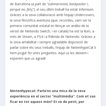
de Barcelona (a part de “
submarinista, backpacker i,
perquè no, feliç”),
e
l seu últim treball ha estat Infernium.
Gràcies a la seva col·laboració amb l’equip Undercovers,
la seva filosòfica aventura (que, recordeu, vam ser la
primera comunitat estatal en llençar un anàlisi de la
versió de Nintendo Switch, i en català) ha vist la llum, a
més de Steam, a PS4 i a l’híbrida de Nintendo. Gràcies a
la seva amabilitat i sempre agradable disposició de
parlar sobre els seus treballs, l’equip de NintenhypeCat li
hem pogut fer unes preguntes. Aquí us les deixem i
esperem que us agradi!
Nintenhypecat: Parla’ns una mica de la teva
experiència en el sector “multimèdia”. Com et vas
ficar en tot aquest món? Et ve de petit, per