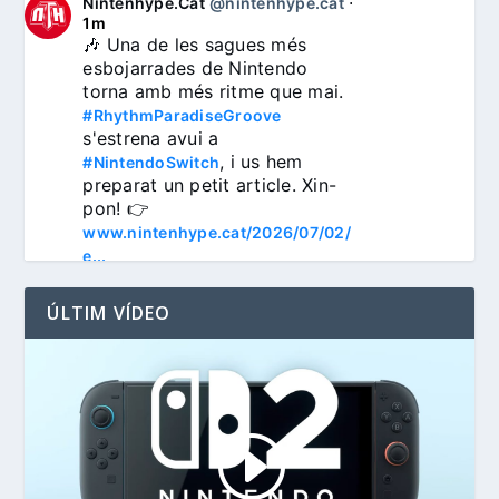
Nintenhype.Cat
@nintenhype.cat
⋅
1m
🎶 Una de les sagues més 
esbojarrades de Nintendo 
torna amb més ritme que mai. 
#RhythmParadiseGroove
s'estrena avui a 
, i us hem 
#NintendoSwitch
preparat un petit article. Xin-
pon! 👉 
www.nintenhype.cat/2026/07/02/
e...
ÚLTIM VÍDEO
3