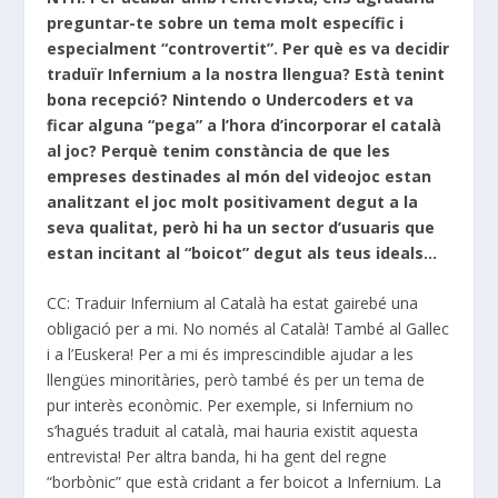
preguntar-te sobre un tema molt específic i
especialment “controvertit”. Per què es va decidir
traduïr Infernium a la nostra llengua? Està tenint
bona recepció? Nintendo o Undercoders et va
ficar alguna “pega” a l’hora d’incorporar el català
al joc? Perquè tenim constància de que les
empreses destinades al món del videojoc estan
analitzant el joc molt positivament degut a la
seva qualitat, però hi ha un sector d’usuaris que
estan incitant al “boicot” degut als teus ideals…
CC: Traduir Infernium al Català ha estat gairebé una
obligació per a mi. No només al Català! També al Gallec
i a l’Euskera! Per a mi és imprescindible ajudar a les
llengües minoritàries, però també és per un tema de
pur interès econòmic. Per exemple, si Infernium no
s’hagués traduit al català, mai hauria existit aquesta
entrevista! Per altra banda, hi ha gent del regne
“borbònic” que està cridant a fer boicot a Infernium. La