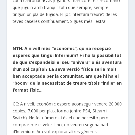
cada cantonada! Als jugadors “hardcore” els recomano
que juguin amb tranquilitat i que sempre, sempre
tinguin un pla de fugida. El joc intentarà treure’t de les
teves caselles contínuament. Sigues més llest/a!
NTH: A nivell més “econòmic”, quina recepció
esperes que tingui Infernium? Hi ha la possibilitat
de que s’expandeixi el seu “univers” o és aventura
d’un sol capítol? La seva versió física seria molt
ben acceptada per la comunitat, ara que hi ha el
“boom” de la necessitat de treure títols “indie” en
format físic…
CC: A nivelL econòmic espero aconseguir vendre 20.000
còpies, 7.000 per plataforma (entre PS4, Steam i
Switch). He fet números i és el que necesito pero
comprar-me el veler. I no, no veureu segona part
d’Infernium. Ara vull explorar altres gèneres!