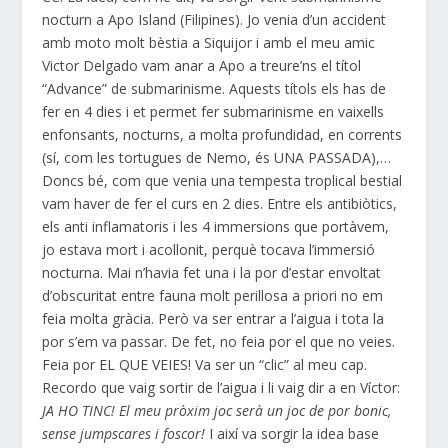
nocturn a Apo Island (Filipines). Jo venia d’un accident
amb moto molt bèstia a Siquijor i amb el meu amic
Victor Delgado vam anar a Apo a treure’ns el títol
“Advance” de submarinisme. Aquests títols els has de
fer en 4 dies i et permet fer submarinisme en vaixells
enfonsants, nocturns, a molta profundidad, en corrents
(sí, com les tortugues de Nemo, és UNA PASSADA),…
Doncs bé, com que venia una tempesta troplical bestial
vam haver de fer el curs en 2 dies. Entre els antibiòtics,
els anti inflamatoris i les 4 immersions que portàvem,
jo estava mort i acollonit, perquè tocava l’immersió
nocturna. Mai n’havia fet una i la por d’estar envoltat
d’obscuritat entre fauna molt perillosa a priori no em
feia molta gràcia. Però va ser entrar a l’aigua i tota la
por s’em va passar. De fet, no feia por el que no veies.
Feia por EL QUE VEIES! Va ser un “clic” al meu cap.
Recordo que vaig sortir de l’aigua i li vaig dir a en Víctor:
JA HO TINC! El meu pròxim joc serà un joc de por bonic,
sense jumpscares i foscor!
I així va sorgir la idea base