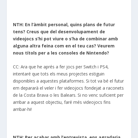
NTH: En l’àmbit personal, quins plans de futur
tens? Creus que del desenvolupament de
videojocs s’hi pot viure o s’ha de combinar amb
alguna altra feina com en el teu cas? Veurem
nous títols per a les consoles de Nintendo?
CC: Ara que he aprés a fer jocs per Switch i PS4,
intentaré que tots els meus projectes estiguin
disponibles a aquestes plataformes. Si tot va bé el futur
em depararà el veler i fer videojocs fondejat a raconets
de la Costa Brava o les Balears. Si no venc suficient per
arribar a aquest objectiu, faré més videojocs fins
arribar-hi!
NTH: Per acabar amb l’entrevista, ens agradaria