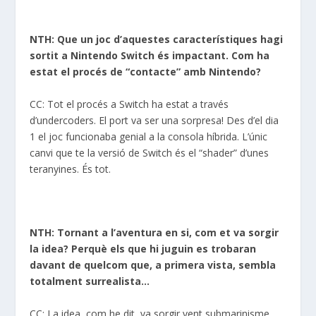
NTH: Que un joc d’aquestes característiques hagi
sortit a Nintendo Switch és impactant. Com ha
estat el procés de “contacte” amb Nintendo?
CC: Tot el procés a Switch ha estat a través
d’undercoders. El port va ser una sorpresa! Des d’el dia
1 el joc funcionaba genial a la consola híbrida. L’únic
canvi que te la versió de Switch és el “shader” d’unes
teranyines. És tot.
NTH: Tornant a l’aventura en si, com et va sorgir
la idea? Perquè els que hi juguin es trobaran
davant de quelcom que, a primera vista, sembla
totalment surrealista…
CC: La idea, com he dit, va sorgir vent submarinisme