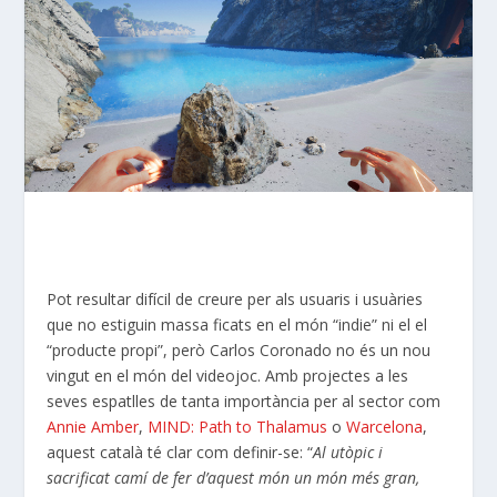
Pot resultar difícil de creure per als usuaris i usuàries
que no estiguin massa ficats en el món “indie” ni el el
“producte propi”, però Carlos Coronado no és un nou
vingut en el món del videojoc. Amb projectes a les
seves espatlles de tanta importància per al sector com
Annie Amber
,
MIND: Path to Thalamus
o
Warcelona
,
aquest català té clar com definir-se: “
Al utòpic i
sacrificat
camí
de fer d’aquest món un món més gran,