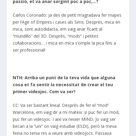
passió, et va anar sorgint poc a poc,…?
Carlos Coronado: Ja des de petit m’agradava fer mapes
per l’Age of Empires i cases als Sims. Després, mica en
mica, sent autodidacta, em vaig anar ficant al
“mundillo” del 3D. Després, “mods” i petites
col·laboracions… i mica en mica s’omple la pica fins a
ser professional!
NTH: Arriba un punt de la teva vida que alguna
cosa et fa sentir la necessitat de crear el teu
primer videojoc. Com va ser?
CC: Va ser bastant lineal. Després de fer el “mod”
Warcelona, em vaig dir a mi mateix: si puc fer un mod,
puc fer un videojoc. I així va neixer MIND. Jo vaig ser
becari a la “uni” on vaig estudiar (ESDi), però la meva
feina no tenia res a veure amb videojocs. Passava