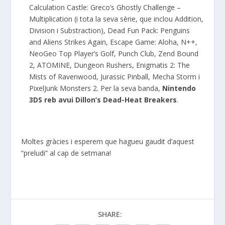
Calculation Castle: Greco’s Ghostly Challenge –
Multiplication (i tota la seva sèrie, que inclou Addition,
Division i Substraction), Dead Fun Pack: Penguins
and Aliens Strikes Again, Escape Game: Aloha, N++,
NeoGeo Top Player’s Golf, Punch Club, Zend Bound
2, ATOMINE, Dungeon Rushers, Enigmatis 2: The
Mists of Ravenwood, Jurassic Pinball, Mecha Storm i
PixelJunk Monsters 2. Per la seva banda,
Nintendo
3DS reb avui Dillon’s Dead-Heat Breakers
.
Moltes gràcies i esperem que hagueu gaudit d’aquest
“preludi” al cap de setmana!
SHARE: