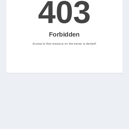
2
Nintenhype.Cat
@nintenhype.cat
⋅
2m
📅 Ja tenim aquí els 
descarregables més destacats 
de la setmana a la Nintendo 
eShop! Teniu alguna proposta 
pendent per aquest cap de 
setmana? 👀

👉 
www.nintenhype.cat/2026/06/18/
d...