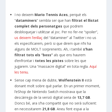
I no deixem
Mario Tennis Aces
, perquè els
“
dataminers
” sembla ser que han
filtrat el llistat
complet dels personatges
que podrem
desbloquejar i utilitzar al joc. Per no fer-ne “spoiler”,
us deixem l’enllaç
del “dataminer” al Twitter i no us
els especificarem, però si que direm que n’hi ha
alguns de MOLT sorprenents. Ah, i també
s’han
filtrat tots els “boss”
als que ens haurem
d’enfrontar i
totes les pistes
sobre les que
jugarem. Una “massacre digital” en tota regla.
Aquí
les teniu
.
Sense cap mena de dubte,
Wolfenstein II
està
donant molt sobre què parlar. En un primer moment,
l’eShop de Nintendo Switch mostrava que la
descàrrega de la versió digital seria de
13,7 GB
.
Doncs bé, ara s’ha compartit que no serà suficient:
en necessitarem
21,8 GB
. Aneu fent espai a la