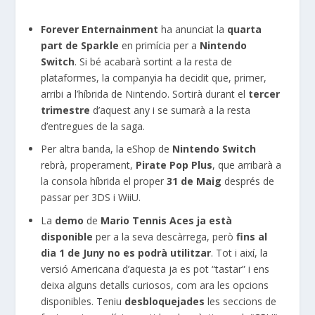
Forever Enternainment
ha anunciat la
quarta
part de Sp
arkle
en primícia per a
Nintendo
Switch
. Si bé acabarà sortint a la resta de
plataformes, la companyia ha decidit que, primer,
arribi a l’híbrida de Nintendo. Sortirà durant el
tercer
trimestre
d’aquest any i se sumarà a la resta
d’entregues de la saga.
Per altra banda, la eShop de
Nintendo Switch
rebrà, properament,
Pirate Pop Plus
, que arribarà a
la consola híbrida el proper
31 de Maig
després de
passar per 3DS i WiiU.
La
demo
de
Mario Tennis Aces ja està
disponible
per a la seva descàrrega, però
fins al
dia 1 de Juny no es podrà utilitzar
. Tot i així, la
versió Americana d’aquesta ja es pot “tastar” i ens
deixa alguns detalls curiosos, com ara les opcions
disponibles. Teniu
desbloquejades
les seccions de