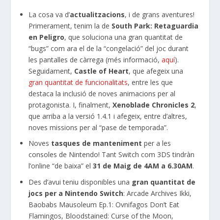
La cosa va d’
actualitzacions
, i de grans aventures!
Primerament, tenim la de
South Park: Retaguardia
en Peligro
, que soluciona una gran quantitat de
“bugs” com ara el de la “congelació” del joc durant
les pantalles de càrrega (més informació,
aquí
).
Seguidament,
Castle of Heart
, que afegeix una
gran quantitat de funcionalitats
, entre les que
destaca la inclusió de noves animacions per al
protagonista. I, finalment,
Xenoblade Chronicles 2
,
que arriba a la versió 1.4.1 i afegeix, entre d’altres,
noves missions per al “pase de temporada”.
Noves
tasques de manteniment
per a les
consoles de Nintendo! Tant Switch com 3DS tindràn
l’online “de baixa” el
31 de Maig de 4AM a 6.30AM
.
Des d’avui teniu disponibles una
gran quantitat de
jocs per a Nintendo Switch
: Arcade Archives Ikki,
Baobabs Mausoleum Ep.1: Ovnifagos Don’t Eat
Flamingos, Bloodstained: Curse of the Moon,