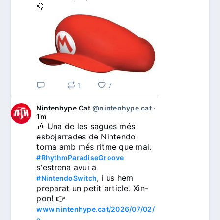
🤚
1
7
Nintenhype.Cat
@nintenhype.cat
⋅
1m
🎶 Una de les sagues més 
esbojarrades de Nintendo 
torna amb més ritme que mai. 
#RhythmParadiseGroove
s'estrena avui a 
, i us hem 
#NintendoSwitch
preparat un petit article. Xin-
pon! 👉 
www.nintenhype.cat/2026/07/02/
e...