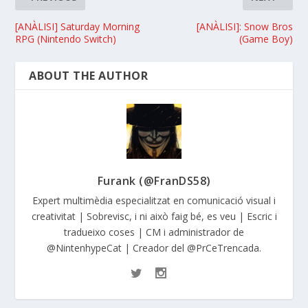
[ANÀLISI] Saturday Morning
[ANÀLISI]: Snow Bros
RPG (Nintendo Switch)
(Game Boy)
ABOUT THE AUTHOR
Furank (@FranDS58)
Expert multimèdia especialitzat en comunicació visual i
creativitat | Sobrevisc, i ni això faig bé, es veu | Escric i
tradueixo coses | CM i administrador de
@NintenhypeCat | Creador del @PrCeTrencada.