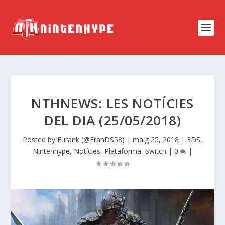
NTHNEWS: LES NOTÍCIES
DEL DIA (25/05/2018)
Posted by
Furank (@FranDS58)
|
maig 25, 2018
|
3DS
,
Nintenhype
,
Notícies
,
Plataforma
,
Switch
|
0
|