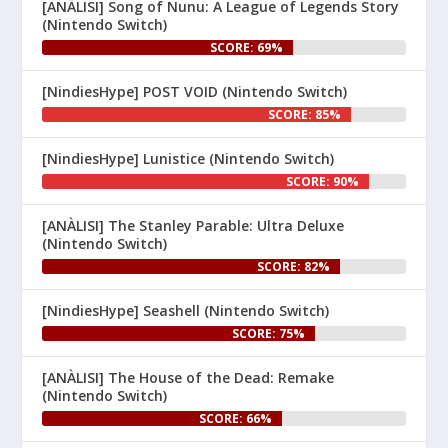
[ANÀLISI] Song of Nunu: A League of Legends Story
(Nintendo Switch)
SCORE: 69%
[NindiesHype] POST VOID (Nintendo Switch)
SCORE: 85%
[NindiesHype] Lunistice (Nintendo Switch)
1
SCORE: 90%
Nintenhype.Cat
@nintenhype.cat
⋅
[ANÀLISI] The Stanley Parable: Ultra Deluxe
1m
(Nintendo Switch)
El món dels videojocs: ⚡🔥💥💀

SCORE: 82%
Nintendo:
[NindiesHype] Seashell (Nintendo Switch)
SCORE: 75%
[ANÀLISI] The House of the Dead: Remake
(Nintendo Switch)
SCORE: 66%