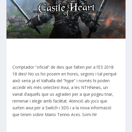
Comptador “oficial” de dies que falten per a l’E3 2018:
18 dies! No us ho posem en hores, segons i tal perquè
això seria ja el Valhalla del “hype” i només hi poden
accedir els més selectes! Avui, a les NTHNews, un
variat d’aquells que us agraden per a que pogeu triar,
remenar i elegir amb facilitat. Atenció als jocs que
surten avui per a Switch i 3DS i a la nova informació
que tenim sobre Mario Tennis Aces. Som-hi!