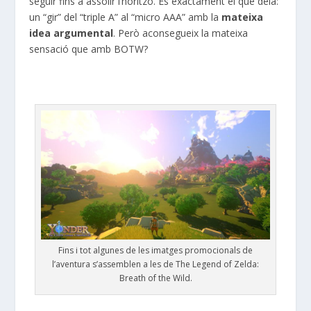
seguir fins a assolir l’horitzó. És exactament el que deia:
un “gir” del “triple A” al “micro AAA” amb la
mateixa
idea argumental
. Però aconsegueix la mateixa
sensació que amb BOTW?
Fins i tot algunes de les imatges promocionals de
l’aventura s’assemblen a les de The Legend of Zelda:
Breath of the Wild.