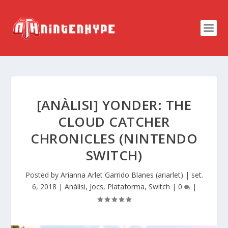
[ANÀLISI] YONDER: THE
CLOUD CATCHER
CHRONICLES (NINTENDO
SWITCH)
Posted by
Arianna Arlet Garrido Blanes (ariarlet)
|
set.
6, 2018
|
Anàlisi
,
Jocs
,
Plataforma
,
Switch
|
0
|