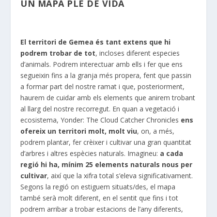
UN MAPA PLE DE VIDA
El territori de Gemea és tant extens que hi
podrem trobar de tot
, incloses diferent especies
d’animals. Podrem interectuar amb ells i fer que ens
segueixin fins a la granja més propera, fent que passin
a formar part del nostre ramat i que, posteriorment,
haurem de cuidar amb els elements que anirem trobant
al llarg del nostre recorregut. En quan a vegetació i
ecosistema, Yonder: The Cloud Catcher Chronicles
ens
ofereix un territori molt, molt viu
, on, a més,
podrem plantar, fer crèixer i cultivar una gran quantitat
d’arbres i altres espècies naturals. Imagineu:
a cada
regió hi ha, mínim 25 elements naturals nous per
cultivar
, així que la xifra total s’eleva significativament.
Segons la regió on estiguem situats/des, el mapa
també serà molt diferent, en el sentit que fins i tot
podrem arribar a trobar estacions de l’any diferents,