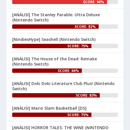
SCORE: 90%
Nintenhype.Cat
@nintenhype.cat
⋅
[ANÀLISI] The Stanley Parable: Ultra Deluxe
1m
(Nintendo Switch)
El món dels videojocs: ⚡🔥💥💀

SCORE: 82%
Nintendo:
[NindiesHype] Seashell (Nintendo Switch)
SCORE: 75%
[ANÀLISI] The House of the Dead: Remake
(Nintendo Switch)
SCORE: 66%
[ANÀLISI] Doki Doki Literature Club Plus! (Nintendo
1
Switch)
SCORE: 83%
Nintenhype.Cat
@nintenhype.cat
⋅
1m
[ANÀLISI] Mario Slam Basketball [DS]
🦊 Desplegueu les ales i 
SCORE: 75%
comproveu el difusor G, 
perquè avui s'estrena 
#StarFox
[ANÀLISI] HORROR TALES: THE WINE (NINTENDO
per a 
! Per 
#NintendoSwitch2