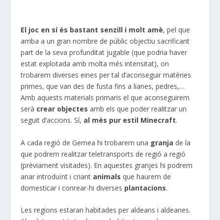
El joc en sí és bastant senzill i molt amè
, pel que
arriba a un gran nombre de públic objectiu sacrificant
part de la seva profunditat jugable (que podria haver
estat explotada amb molta més intensitat), on
trobarem diverses eines per tal d’aconseguir matèries
primes, que van des de fusta fins a lianes, pedres,…
Amb aquests materials primaris el que aconseguirem
serà
crear objectes
amb els que poder realitzar un
seguit d’accions. Sí,
al més pur estil Minecraft
.
A cada regió de Gemea hi trobarem una
granja
de la
que podrem realitzar teletransports de regió a regió
(prèviament visitades). En aquestes granjes hi podrem
anar introduïnt i criant
animals
que haurem de
domesticar i conrear-hi diverses
plantacions
.
Les regions estaran habitades per aldeans i aldeanes.