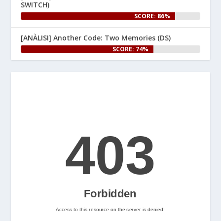
SWITCH)
celebrar-ho, us hem preparat 
SCORE: 86%
un article especial al web.

[ANÀLISI] Another Code: Two Memories (DS)
👉 
SCORE: 74%
www.nintenhype.cat/2026/06/25/
e...
Let's Rock and Roll!
2
Nintenhype.Cat
@nintenhype.cat
⋅
2m
📅 Ja tenim aquí els 
descarregables més destacats 