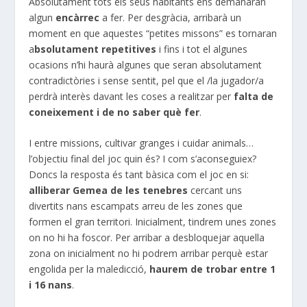
Absolutament tots els seus habitants ens demanaran
algun
encàrrec
a fer. Per desgràcia, arribarà un
moment en que aquestes “petites missons” es tornaran
a
bsolutament repetitives
i fins i tot el algunes
ocasions n’hi haurà algunes que seran absolutament
contradictòries i sense sentit, pel que el /la jugador/a
perdrà interès davant les coses a realitzar per
falta de
coneixement i de no saber què fer
.
I entre missions, cultivar granges i cuidar animals…
l’objectiu final del joc quin és? I com s’aconseguiex?
Doncs la resposta és tant bàsica com el joc en si:
alliberar Gemea de les tenebres
cercant uns
divertits nans escampats arreu de les zones que
formen el gran territori. Inicialment, tindrem unes zones
on no hi ha foscor. Per arribar a desbloquejar aquella
zona on inicialment no hi podrem arribar perquè estar
engolida per la maledicció,
haurem de trobar entre 1
i 16 nans
.