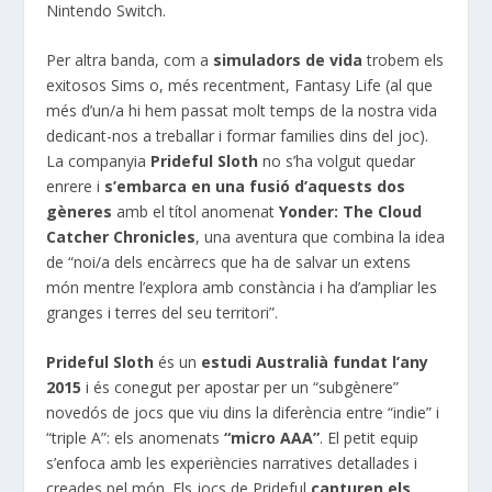
Nintendo Switch.
Per altra banda, com a
simuladors de vida
trobem els
exitosos Sims o, més recentment, Fantasy Life (al que
més d’un/a hi hem passat molt temps de la nostra vida
dedicant-nos a treballar i formar families dins del joc).
La companyia
Prideful Sloth
no s’ha volgut quedar
enrere i
s’embarca en una fusió d’aquests dos
gèneres
amb el títol anomenat
Yonder: The Cloud
Catcher Chronicles
, una aventura que combina la idea
de “noi/a dels encàrrecs que ha de salvar un extens
món mentre l’explora amb constància i ha d’ampliar les
granges i terres del seu territori”.
Prideful Sloth
és un
estudi Australià fundat l’any
2015
i és conegut per apostar per un “subgènere”
novedós de jocs que viu dins la diferència entre “indie” i
“triple A”: els anomenats
“micro AAA”
. El petit equip
s’enfoca amb les experiències narratives detallades i
creades pel món. Els jocs de Prideful
capturen els