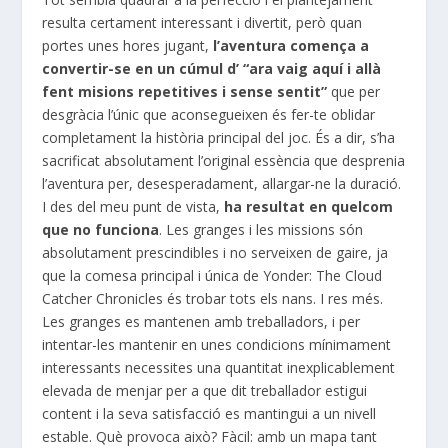
resulta certament interessant i divertit, però quan
portes unes hores jugant,
l’aventura comença a
convertir-se en un cúmul d’ “ara vaig aquí i allà
fent misions repetitives i sense sentit”
que per
desgràcia l’únic que aconsegueixen és fer-te oblidar
completament la història principal del joc. És a dir, s’ha
sacrificat absolutament l’original essència que desprenia
l’aventura per, desesperadament, allargar-ne la duració.
I des del meu punt de vista,
ha resultat en quelcom
que no funciona
. Les granges i les missions són
absolutament prescindibles i no serveixen de gaire, ja
que la comesa principal i única de Yonder: The Cloud
Catcher Chronicles és trobar tots els nans. I res més.
Les granges es mantenen amb treballadors, i per
intentar-les mantenir en unes condicions mínimament
interessants necessites una quantitat inexplicablement
elevada de menjar per a que dit treballador estigui
content i la seva satisfacció es mantingui a un nivell
estable. Què provoca això? Fàcil: amb un mapa tant