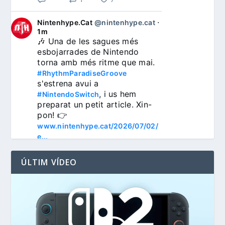
Nintenhype.Cat
@nintenhype.cat
⋅
1m
🎶 Una de les sagues més 
esbojarrades de Nintendo 
torna amb més ritme que mai. 
#RhythmParadiseGroove
s'estrena avui a 
, i us hem 
#NintendoSwitch
preparat un petit article. Xin-
pon! 👉 
www.nintenhype.cat/2026/07/02/
e...
ÚLTIM VÍDEO
3