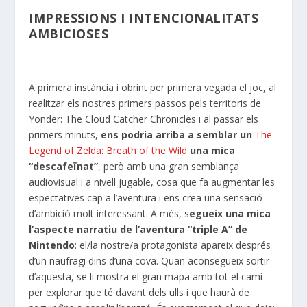
IMPRESSIONS I INTENCIONALITATS
AMBICIOSES
A primera instància i obrint per primera vegada el joc, al
realitzar els nostres primers passos pels territoris de
Yonder: The Cloud Catcher Chronicles i al passar els
primers minuts,
ens podria arriba a semblar un
The
Legend of Zelda: Breath of the Wild
una mica
“descafeïnat”
, però amb una gran semblança
audiovisual i a nivell jugable, cosa que fa augmentar les
espectatives cap a l’aventura i ens crea una sensació
d’ambició molt interessant. A més, s
egueix una mica
l’aspecte narratiu de l’aventura “triple A” de
Nintendo
: el/la nostre/a protagonista apareix després
d’un naufragi dins d’una cova. Quan aconsegueix sortir
d’aquesta, se li mostra el gran mapa amb tot el camí
per explorar que té davant dels ulls i que haurà de