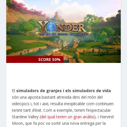
SCORE 50%
SCORE 50%
El
simuladors de granjes i els simuladors de vida
són una aposta bastant atrevida dins del món del
videojocs i, tot i així, resulta inexplicable com continuen
tenint tant d’èxit. Com a exemple, tenim l’espectacular
Stardew Valley (
del qual tenim un gran anàlisi
), i Harvest
Moon, que fa poc va sortir una nova entrega per la