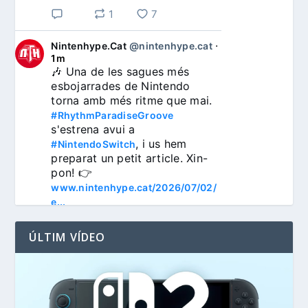
1
7
Nintenhype.Cat
@nintenhype.cat
⋅
1m
🎶 Una de les sagues més 
esbojarrades de Nintendo 
torna amb més ritme que mai. 
#RhythmParadiseGroove
s'estrena avui a 
, i us hem 
#NintendoSwitch
preparat un petit article. Xin-
pon! 👉 
www.nintenhype.cat/2026/07/02/
e...
ÚLTIM VÍDEO