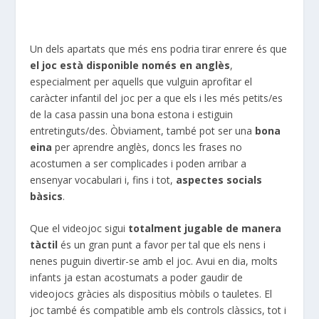
Un dels apartats que més ens podria tirar enrere és que
el joc està disponible només en anglès
,
especialment per aquells que vulguin aprofitar el
caràcter infantil del joc per a que els i les més petits/es
de la casa passin una bona estona i estiguin
entretinguts/des. Òbviament, també pot ser una
bona
eina
per aprendre anglès, doncs les frases no
acostumen a ser complicades i poden arribar a
ensenyar vocabulari i, fins i tot,
aspectes socials
bàsics
.
Que el videojoc sigui
totalment
jugable
de manera
tàctil
és un gran punt a favor per tal que els nens i
nenes puguin divertir-se amb el joc. Avui en dia, molts
infants ja estan acostumats a poder gaudir de
videojocs gràcies als dispositius mòbils o tauletes. El
joc també és compatible amb els controls clàssics, tot i