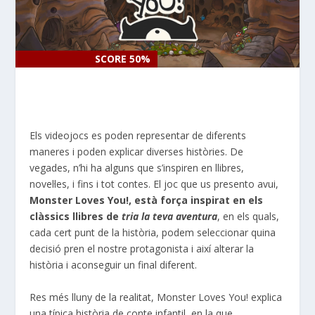
SCORE 50%
SCORE 50%
Els videojocs es poden representar de diferents
maneres i poden explicar diverses històries. De
vegades, n’hi ha alguns que s’inspiren en llibres,
novel·les, i fins i tot contes. El joc que us presento avui,
Monster
Loves
You
!, està força inspirat en els
clàssics llibres de
tria la teva aventura
, en els quals,
cada cert punt de la història, podem seleccionar quina
decisió pren el nostre protagonista i així alterar la
història i aconseguir un final diferent.
Res més lluny de la realitat,
Monster
Loves
You
! explica
una típica història de conte infantil, en la que