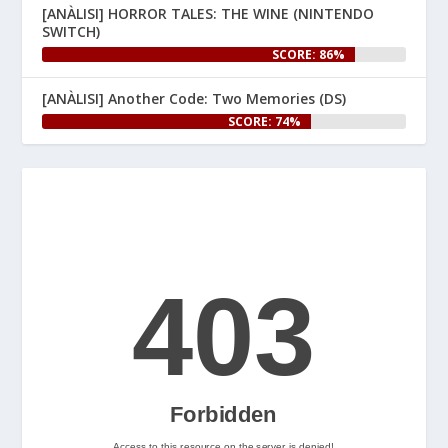
[ANÀLISI] HORROR TALES: THE WINE (NINTENDO
per a 
! Per 
#NintendoSwitch2
SWITCH)
celebrar-ho, us hem preparat 
SCORE: 86%
un article especial al web.

[ANÀLISI] Another Code: Two Memories (DS)
👉 
SCORE: 74%
www.nintenhype.cat/2026/06/25/
e...
Let's Rock and Roll!
2
Nintenhype.Cat
@nintenhype.cat
⋅
2m
📅 Ja tenim aquí els 