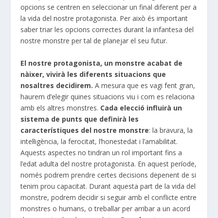
opcions se centren en seleccionar un final diferent per a
la vida del nostre protagonista. Per això és important
saber triar les opcions correctes durant la infantesa del
nostre monstre per tal de planejar el seu futur.
El nostre protagonista, un monstre acabat de
nàixer,
vivirà
les diferents situacions que
nosaltres decidirem.
A mesura que es vagi fent gran,
haurem d’elegir quines situacions viu i com es relaciona
amb els altres monstres.
Cada elecció influirà un
sistema de punts que definirà les
característiques del nostre monstre
: la bravura, la
intel·ligència, la ferocitat, l’honestedat i l’amabilitat.
Aquests aspectes no tindran un rol important fins a
l’edat adulta del nostre protagonista. En aquest període,
només podrem prendre certes decisions depenent de si
tenim prou capacitat. Durant aquesta part de la vida del
monstre, podrem decidir si seguir amb el conflicte entre
monstres o humans, o treballar per arribar a un acord