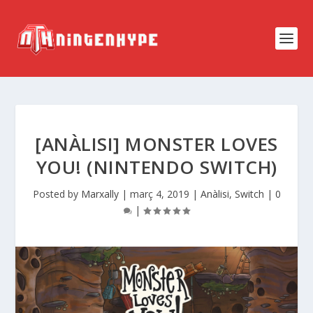
[ANÀLISI] MONSTER LOVES
YOU! (NINTENDO SWITCH)
Posted by
Marxally
|
març 4, 2019
|
Anàlisi
,
Switch
|
0
|