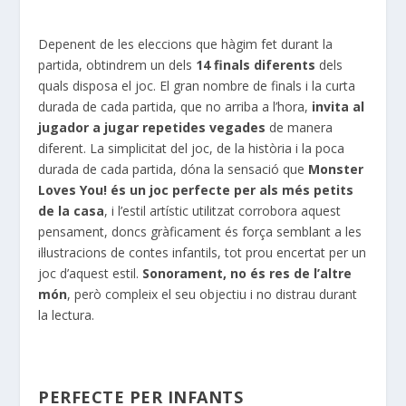
Depenent de les eleccions que hàgim fet durant la
partida, obtindrem un dels
14 finals diferents
dels
quals disposa el joc. El gran nombre de finals i la curta
durada de cada partida, que no arriba
a l’hora
,
invita al
jugador a jugar repetides vegades
de manera
diferent. La simplicitat del joc, de la història i la poca
durada de cada partida, dóna la sensació que
Monster
Loves
You
! és
un joc perfecte per als més petits
de la casa
, i l’estil artístic utilitzat corrobora aquest
pensament, doncs gràficament és força semblant a les
il·lustracions de contes infantils, tot prou encertat per un
joc d’aquest estil.
Sonorament, no és res de l’altre
món
, però compleix el seu objectiu i no distrau durant
la lectura.
PERFECTE PER INFANTS