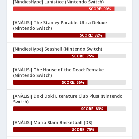
[NindiesHype] Lunistice (Nintendo Switch)
1
SCORE: 90%
Nintenhype.Cat
@nintenhype.cat
⋅
[ANÀLISI] The Stanley Parable: Ultra Deluxe
1m
(Nintendo Switch)
El món dels videojocs: ⚡🔥💥💀

SCORE: 82%
Nintendo:
[NindiesHype] Seashell (Nintendo Switch)
SCORE: 75%
[ANÀLISI] The House of the Dead: Remake
(Nintendo Switch)
SCORE: 66%
[ANÀLISI] Doki Doki Literature Club Plus! (Nintendo
1
Switch)
SCORE: 83%
Nintenhype.Cat
@nintenhype.cat
⋅
1m
[ANÀLISI] Mario Slam Basketball [DS]
🦊 Desplegueu les ales i 
SCORE: 75%
comproveu el difusor G, 
perquè avui s'estrena 
#StarFox