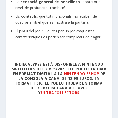
La
sensació general de ‘senzillesa’
, sobretot a
nivell de profunditat i ambició.
Els
controls
, que tot i funcionals, no acaben de
quadrar amb el que es mostra a la pantalla.
El
preu
del joc. 13 euros per un joc d’aquestes
característiques es poden fer complicats de pagar.
INDIECALYPSE
ESTÀ DISPONIBLE A
NINTENDO
SWITCH
DES DEL 29/05/2020 I EL PODEU TROBAR
EN
FORMAT DIGITAL
A LA
NINTENDO ESHOP
DE
LA CONSOLA A CANVI DE 12,99 EUROS. EN
FORMAT FÍSIC, EL PODEU TROBAR EN FORMA
D’
EDICIÓ LIMITADA
A TRAVÉS
D’
ULTRACOLLECTORS.