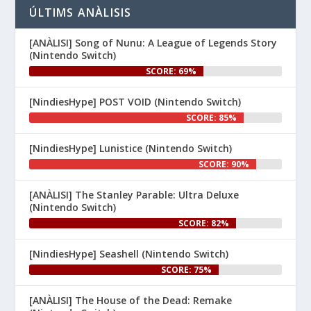
👉 
ÚLTIMS ANÀLISIS
www.nintenhype.cat/2026/06/26/
d...
[ANÀLISI] Song of Nunu: A League of Legends Story
(Nintendo Switch)
SCORE: 69%
[NindiesHype] POST VOID (Nintendo Switch)
SCORE: 85%
[NindiesHype] Lunistice (Nintendo Switch)
1
SCORE: 90%
Nintenhype.Cat
@nintenhype.cat
⋅
[ANÀLISI] The Stanley Parable: Ultra Deluxe
1m
(Nintendo Switch)
El món dels videojocs: ⚡🔥💥💀

SCORE: 82%
Nintendo:
[NindiesHype] Seashell (Nintendo Switch)
SCORE: 75%
[ANÀLISI] The House of the Dead: Remake