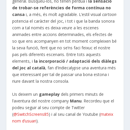
general. Busqueu-los, no tenen pèrdua i
la sensació
de trobar-se referències de forma contínua no
cansa
i, a més, és molt agradable. L’estil visual
cartoon
potencia el caràcter del joc, i tot i que la banda sonora
com a tal només es deixa veure a les escenes
animades entre accions determinades, els efectes de
so que ens acompanyen en tot moment compleixen bé
la seva funció, fent que no se’ns faci feixuc el nostre
pas pels diferents escenaris. Entre tots aquests
elements, i
la incorporació / adaptació dels diàlegs
del joc al català
, fan d’Indiecalypse una aventura més
que interessant per tal de passar una bona estona i
riure davant la nostra consola.
Us deixem un
gameplay
dels primers minuts de
l’aventura del nostre company
Manu
. Recordeu que el
podeu seguir al seu compte de Twitter
(
@SwitchScreens85
) i al seu canal de Youtube (
mateix
nom d’usuari
).