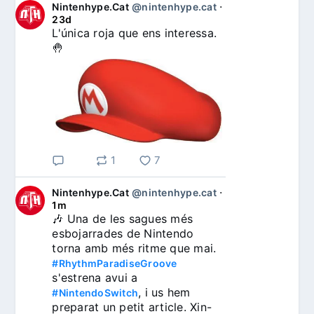
Nintenhype.Cat
@nintenhype.cat
⋅
23d
L'única roja que ens interessa. 
🤚
1
7
Nintenhype.Cat
@nintenhype.cat
⋅
1m
🎶 Una de les sagues més 
esbojarrades de Nintendo 
torna amb més ritme que mai. 
#RhythmParadiseGroove
s'estrena avui a 
, i us hem 
#NintendoSwitch
preparat un petit article. Xin-