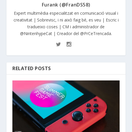
Furank (@FranDS58)
Expert multimèdia especialitzat en comunicació visual i
creativitat | Sobrevisc, i ni això faig bé, es veu | Escric i
tradueixo coses | CM i administrador de
@NintenhypeCat | Creador del @PrCeTrencada.
RELATED POSTS