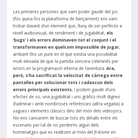
Les primeres persones que vam poder gaudir del joc
(fos quina fos la plataforma de llançament) ens vam
trobar davant d’un element que, lluny de ser perfecte a
nivell audiovisual, de rendiment i de jugabilitat,
els
‘bugs’ i els errors dominaven tot el conjunt i el
transformaven en quelcom impossible de jugar
,
arribant fins un punt en el que existia una possibilitat
molt elevada de que la partida sencera s’eliminés per
errors en la programació interna de l’aventura.
Ara,
però, s’ha sacrificat la velocitat de càrrega entre
pantalles per solucionar tots i cadascun dels
errors principals existents
, i podem gaudir d’uns
efectes de so, una jugabilitat i uns gràfics molt dignes
d’admirar i amb nombroses referències (altra vegada) a
sagues i elements clàssics dins del món dels videojocs.
No ens cansarem de buscar tots els detalls entre els
escenaris per tal de no perdre’ns algun dels
homenatges que es realitzen al món del
frikisme
en