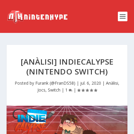
[ANÀLISI] INDIECALYPSE
(NINTENDO SWITCH)
Posted by
Furank (@FranDS58)
|
jul. 6, 2020
|
Anàlisi
,
Jocs
,
Switch
|
1
|