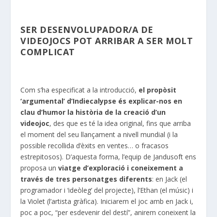
SER DESENVOLUPADOR/A DE
VIDEOJOCS POT ARRIBAR A SER MOLT
COMPLICAT
Com s’ha especificat a la introducció,
el propòsit
‘argumental’ d’Indiecalypse és explicar-nos en
clau d’humor la història de la creació d’un
videojoc
, des que es té la idea original, fins que arriba
el moment del seu llançament a nivell mundial (i la
possible recollida d’èxits en ventes… o fracasos
estrepitosos). D’aquesta forma, l’equip de Jandusoft ens
proposa un
viatge d’exploració i coneixement a
través de tres personatges diferents
: en Jack (el
programador i ‘ideòleg’ del projecte), l’Ethan (el músic) i
la Violet (l’artista gràfica). Iniciarem el joc amb en Jack i,
poc a poc, “per esdevenir del destí”, anirem coneixent la