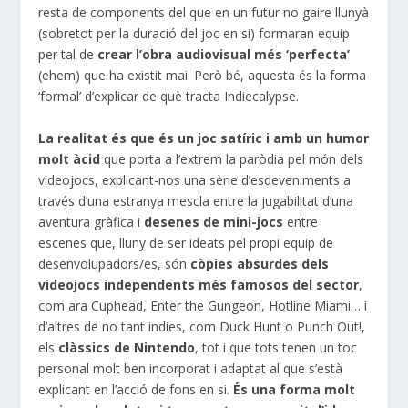
resta de components del que en un futur no gaire llunyà
(sobretot per la duració del joc en si) formaran equip
per tal de
crear l’obra audiovisual més ‘perfecta’
(ehem) que ha existit mai. Però bé, aquesta és la forma
‘formal’ d’explicar de què tracta Indiecalypse.
La realitat és que és un joc satíric i amb un humor
molt àcid
que porta a l’extrem la paròdia pel món dels
videojocs, explicant-nos una sèrie d’esdeveniments a
través d’una estranya mescla entre la jugabilitat d’una
aventura gràfica i
desenes de mini-jocs
entre
escenes que, lluny de ser ideats pel propi equip de
desenvolupadors/es, són
còpies absurdes dels
videojocs independents més famosos del sector
,
com ara Cuphead, Enter the Gungeon, Hotline Miami… i
d’altres de no tant indies, com Duck Hunt o Punch Out!,
els
clàssics de Nintendo
, tot i que tots tenen un toc
personal molt ben incorporat i adaptat al que s’està
explicant en l’acció de fons en si.
És una forma molt