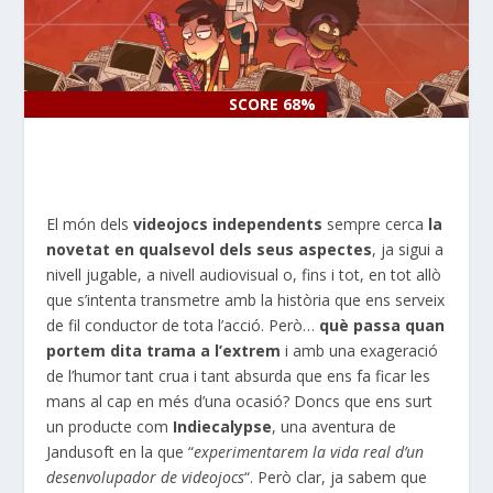
SCORE 68%
SCORE 68%
El món dels
videojocs independents
sempre cerca
la
novetat en qualsevol dels seus aspectes
, ja sigui a
nivell jugable, a nivell audiovisual o, fins i tot, en tot allò
que s’intenta transmetre amb la història que ens serveix
de fil conductor de tota l’acció. Però…
què passa quan
portem dita trama a l’extrem
i amb una exageració
de l’humor tant crua i tant absurda que ens fa ficar les
mans al cap en més d’una ocasió? Doncs que ens surt
un producte com
Indiecalypse
, una aventura de
Jandusoft en la que “
experimentarem la vida real d’un
desenvolupador de videojocs
“. Però clar, ja sabem que