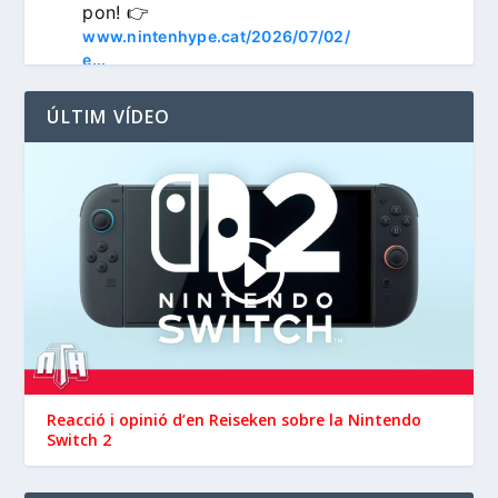
pon! 👉 
www.nintenhype.cat/2026/07/02/
e...
ÚLTIM VÍDEO
3
Nintenhype.Cat
@nintenhype.cat
⋅
1m
📅 Devil May Cry V, 
Wanderstop, Citizen Sleeper 2, 
i molt més, aquesta setmana a 
la Nintendo eShop de 
Reacció i opinió d’en ‪Reiseken‬ sobre la Nintendo
 i 
Switch 2
#NintendoSwitch2
.

#NintendoSwitch