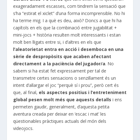
exageradament escasses, com tindrem la sensació que
s’ha “estirat el xiclet” d’una forma incomprensible. No hi
ha terme mig. I a què es deu, això? Doncs a que hi ha
capítols en els que la combinació entre jugabilitat +
mini-jocs + història resulten molt interessants i estan
molt ben lligats entre si, i d’altres en els que
l’aleatorietat entra en acció i desemboca en una
sèrie de despropòsits que acaben afectant
directament a la paciència del jugador/a
. No
sabem si ha estat fet expressament per tal de
transmetre certes sensacions o senzillament és un
intent d’allargar el joc “perquè sí i prou”, però cert és
que, al final,
els aspectes positius i l’entreteniment
global pesen molt més que aquests detalls
i ens
permeten gaudir, generalment, d’aquesta petita
aventura creada per deixar en ‘escac i mat’ les
qüestionables pràctiques actuals del món dels
videojocs.