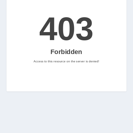
2
Nintenhype.Cat
@nintenhype.cat
⋅
2m
📅 Ja tenim aquí els 
descarregables més destacats 
de la setmana a la Nintendo 
eShop! Teniu alguna proposta 
pendent per aquest cap de 
setmana? 👀

👉 
www.nintenhype.cat/2026/06/18/
d...