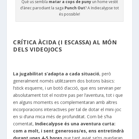
Què us sembla
matar a cops de puny
un home vestit
d’ànec parodiant la saga
Punch Out
? A Indiecalypse tot
és possible!
CRÍTICA ÀCIDA (I ESCASSA) AL MÓN
DELS VIDEOJOCS
La jugabilitat s’adapta a cada situació
, però
generalment només utilitzarem dos botons bàsics:
l’stick esquerre, i un botó d’acció, que ens serviran per
absolutament tot el nostre pas per l’aventura, tot i que
en alguns moments es complementaran amb altres
incorporacions interactives per tal de dotar el mini-joc
en si d’una mica més de profunditat. Com bé s’ha
comentat,
Indiecalypse és una aventura curta:
com a molt, i sent generosos/es, ens entretindrà
durant unes 4-5 hores
que tant aviat se’ns quedaran