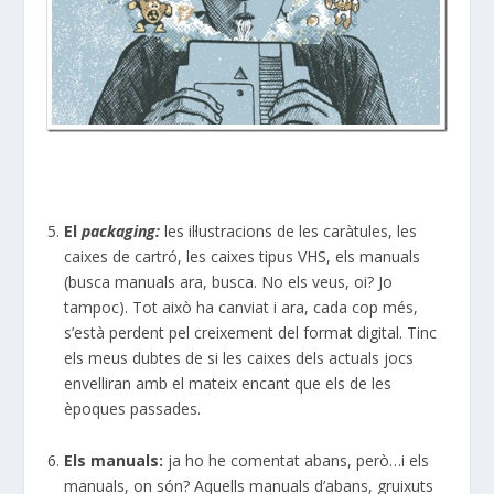
El
packaging:
les il·lustracions de les caràtules, les
caixes de cartró, les caixes tipus VHS, els manuals
(busca manuals ara, busca. No els veus, oi? Jo
tampoc). Tot això ha canviat i ara, cada cop més,
s’està perdent pel creixement del format digital. Tinc
els meus dubtes de si les caixes dels actuals jocs
envelliran amb el mateix encant que els de les
èpoques passades.
Els manuals:
ja ho he comentat abans, però…i els
manuals, on són? Aquells manuals d’abans, gruixuts