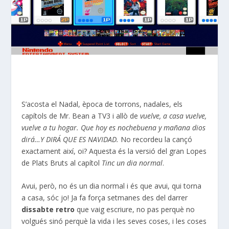
S’acosta el Nadal, època de torrons, nadales, els
capítols de Mr. Bean a TV3 i allò de
vuelve, a casa vuelve,
vuelve a tu hogar. Que hoy es nochebuena y mañana dios
dirá…Y DIRÁ QUE ES NAVIDAD.
No recordeu la cançó
exactament així, oi? Aquesta és la versió del gran Lopes
de Plats Bruts al capítol
Tinc un dia normal
.
Avui, però, no és un dia normal i és que avui, qui torna
a casa, sóc jo! Ja fa força setmanes des del darrer
dissabte retro
que vaig escriure, no pas perquè no
volgués sinó perquè la vida i les seves coses, i les coses