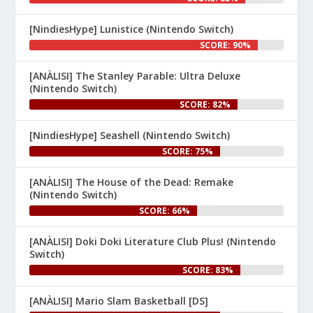
[NindiesHype] Lunistice (Nintendo Switch)
1
SCORE: 90%
Nintenhype.Cat
@nintenhype.cat
⋅
[ANÀLISI] The Stanley Parable: Ultra Deluxe
1m
(Nintendo Switch)
El món dels videojocs: ⚡🔥💥💀

SCORE: 82%
Nintendo:
[NindiesHype] Seashell (Nintendo Switch)
SCORE: 75%
[ANÀLISI] The House of the Dead: Remake
(Nintendo Switch)
SCORE: 66%
[ANÀLISI] Doki Doki Literature Club Plus! (Nintendo
1
Switch)
SCORE: 83%
Nintenhype.Cat
@nintenhype.cat
⋅
1m
[ANÀLISI] Mario Slam Basketball [DS]
🦊 Desplegueu les ales i 