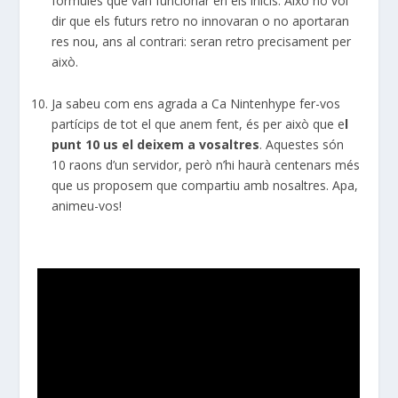
fórmules que van funcionar en els inicis. Això no vol
dir que els futurs retro no innovaran o no aportaran
res nou, ans al contrari: seran retro precisament per
això.
Ja sabeu com ens agrada a Ca Nintenhype fer-vos
partícips de tot el que anem fent, és per això que e
l
punt 10 us el deixem a vosaltres
. Aquestes són
10 raons d’un servidor, però n’hi haurà centenars més
que us proposem que compartiu amb nosaltres. Apa,
animeu-vos!