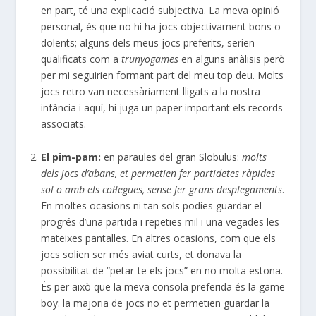
en part, té una explicació subjectiva. La meva opinió
personal, és que no hi ha jocs objectivament bons o
dolents; alguns dels meus jocs preferits, serien
qualificats com a
trunyogames
en alguns anàlisis però
per mi seguirien formant part del meu top deu. Molts
jocs retro van necessàriament lligats a la nostra
infància i aquí, hi juga un paper important els records
associats.
El pim-pam:
en paraules del gran Slobulus:
molts
dels jocs d’abans, et permetien fer partidetes ràpides
sol o amb els col·legues, sense fer grans desplegaments
.
En moltes ocasions ni tan sols podies guardar el
progrés d’una partida i repeties mil i una vegades les
mateixes pantalles. En altres ocasions, com que els
jocs solien ser més aviat curts, et donava la
possibilitat de “petar-te els jocs” en no molta estona.
És per això que la meva consola preferida és la game
boy: la majoria de jocs no et permetien guardar la