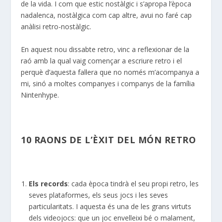
de la vida. I com que estic nostàlgic i s’apropa l’època
nadalenca, nostàlgica com cap altre, avui no faré cap
anàlisi retro-nostàlgic.
En aquest nou dissabte retro, vinc a reflexionar de la
raó amb la qual vaig començar a escriure retro i el
perquè d’aquesta fal·lera que no només m’acompanya a
mi, sinó a moltes companyes i companys de la família
Nintenhype.
10 RAONS DE L’ÈXIT DEL MÓN RETRO
Els records
: cada època tindrà el seu propi retro, les
seves plataformes, els seus jocs i les seves
particularitats. I aquesta és una de les grans virtuts
dels videojocs: que un joc envelleixi bé o malament,