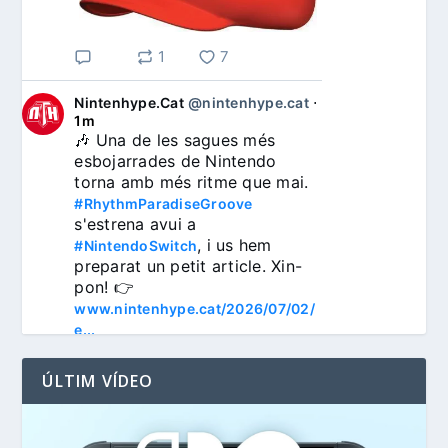
1
7
Nintenhype.Cat
@nintenhype.cat
⋅
1m
🎶 Una de les sagues més 
esbojarrades de Nintendo 
torna amb més ritme que mai. 
#RhythmParadiseGroove
s'estrena avui a 
, i us hem 
#NintendoSwitch
preparat un petit article. Xin-
pon! 👉 
www.nintenhype.cat/2026/07/02/
e...
ÚLTIM VÍDEO