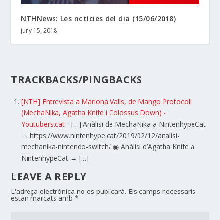
NTHNews: Les notícies del dia (15/06/2018)
juny 15, 2018
TRACKBACKS/PINGBACKS
[NTH] Entrevista a Mariona Valls, de Mango Protocol!
(MechaNika, Agatha Knife i Colossus Down) -
Youtubers.cat
- […] Anàlisi de MechaNika a NintenhypeCat
→ https://www.nintenhype.cat/2019/02/12/analisi-
mechanika-nintendo-switch/ ◉ Anàlisi d’Agatha Knife a
NintenhypeCat → […]
LEAVE A REPLY
L'adreça electrònica no es publicarà.
Els camps necessaris
estan marcats amb
*