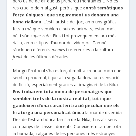
però us he de dir que us prepareu mentalment. No és
res cruel o de mal gust, però
si
que
conté temàtiques
força úniques i que segurament us donaran una
bona riallada
. L’estil artístic del joc, amb uns gràfics
fets a mà que semblen dibuixos animats, estan molt
bé, i són
super cute.
Fins i tot provoquen encara més
rialla, amb el tipus d’humor del videojoc. També
s’inclouen diferents
memes
i referències a la cultura
freak
de les últimes dècades.
Mango Protocol s’ha
esforçat molt a crear un món que
sembla prou real, i que a la vegada dona una sensació
de ficció, especialment gràcies a l’imaginari de la
Nika
.
Ens trobarem tota mena de personatges que
semblen trets de la nostra realitat, tot i que
gaudeixen d’una caracterització peculiar que els
hi atorga una personalitat única
la mar de divertida.
Des de l’estrambòtica família de la
Nika
, fins als seus
companys de classe i docents. Coneixerem també tota
la barriada, i algunes de les persones més estranyes