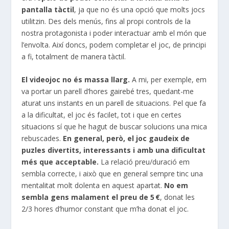
pantalla tàctil
, ja que no és una opció que molts jocs
utilitzin. Des dels menús, fins al propi controls de la
nostra protagonista i poder interactuar amb el món que
l’envolta. Així doncs, podem completar el joc, de principi
a fi, totalment de manera tàctil.
El videojoc no és massa llarg.
A mi, per exemple, em
va portar un parell d’hores gairebé tres, quedant-me
aturat uns instants en un parell de situacions. Pel que fa
a la dificultat, el joc és facilet, tot i que en certes
situacions sí que he hagut de buscar solucions una mica
rebuscades.
En general, però, el joc gaudeix de
puzles divertits, interessants i amb una dificultat
més que acceptable.
La relació preu/duració em
sembla correcte, i això que en general sempre tinc una
mentalitat molt dolenta en aquest apartat.
No em
sembla gens malament el preu de 5 €
, donat les
2/3 hores d’humor constant que m’ha donat el joc.