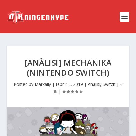
[ANÀLISI] MECHANIKA
(NINTENDO SWITCH)
Posted by
Marxally
|
febr. 12, 2019
|
Anàlisi
,
Switch
|
0
|