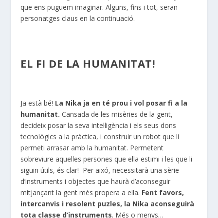
que ens puguem imaginar. Alguns, fins i tot, seran
personatges claus en la continuació.
EL FI DE LA HUMANITAT!
Ja està bé!
La
Nika
ja en té prou i vol posar fi a la
humanitat.
Cansada de les misèries de la gent,
decideix posar la seva intel·ligència i els seus dons
tecnològics a la pràctica, i construir un robot que li
permeti arrasar amb la humanitat. Permetent
sobreviure aquelles persones que ella estimi i les que li
siguin útils, és clar! Per
aixó
, necessitarà una sèrie
d’instruments i objectes que haurà d’aconseguir
mitjançant la gent més propera a ella.
Fent favors,
intercanvis i resolent puzles, la
Nika
aconseguirà
tota classe d’instruments
. Més o menys…