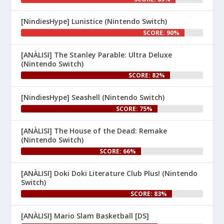
[NindiesHype] Lunistice (Nintendo Switch)
1
SCORE: 90%
Nintenhype.Cat
@nintenhype.cat
⋅
[ANÀLISI] The Stanley Parable: Ultra Deluxe
1m
(Nintendo Switch)
El món dels videojocs: ⚡🔥💥💀

SCORE: 82%
Nintendo:
[NindiesHype] Seashell (Nintendo Switch)
SCORE: 75%
[ANÀLISI] The House of the Dead: Remake
(Nintendo Switch)
SCORE: 66%
[ANÀLISI] Doki Doki Literature Club Plus! (Nintendo
1
Switch)
SCORE: 83%
Nintenhype.Cat
@nintenhype.cat
⋅
2m
[ANÀLISI] Mario Slam Basketball [DS]
🦊 Desplegueu les ales i 