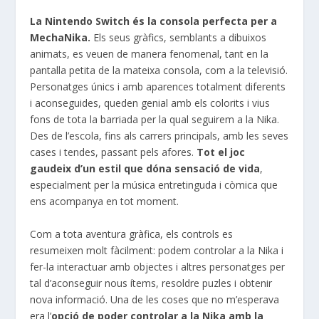
La Nintendo
Switch
és la consola perfecta per a
MechaNika
.
Els seus gràfics, semblants a dibuixos
animats, es veuen de manera fenomenal, tant en la
pantalla petita de la mateixa consola, com a la televisió.
Personatges únics i amb aparences totalment diferents
i aconseguides, queden genial amb els colorits i vius
fons de tota la barriada per la qual seguirem a la
Nika
.
Des de l’escola, fins als carrers principals, amb les seves
cases i tendes, passant pels afores.
Tot el joc
gaudeix d’un estil que dóna sensació de vida
,
especialment per la música entretinguda i còmica que
ens acompanya en tot moment.
Com a tota aventura gràfica, els controls es
resumeixen molt fàcilment: podem controlar a la
Nika
i
fer-la interactuar amb objectes i altres personatges per
tal d’aconseguir nous ítems, resoldre puzles i obtenir
nova informació. Una de les coses que no m’esperava
era l’
opció de poder controlar a la
Nika
amb la