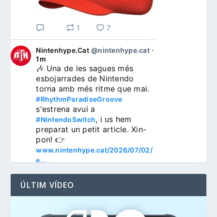
1
7
Nintenhype.Cat
@nintenhype.cat
⋅
1m
🎶 Una de les sagues més 
esbojarrades de Nintendo 
torna amb més ritme que mai. 
#RhythmParadiseGroove
s'estrena avui a 
, i us hem 
#NintendoSwitch
preparat un petit article. Xin-
pon! 👉 
www.nintenhype.cat/2026/07/02/
e...
ÚLTIM VÍDEO