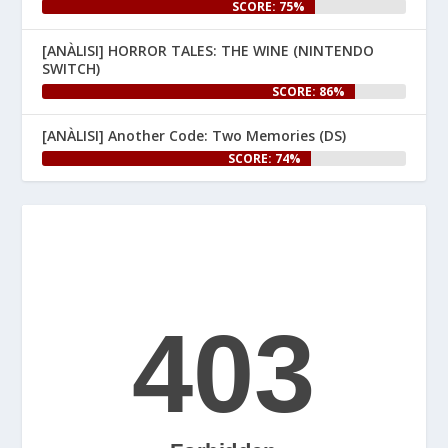
SCORE: 75%
comproveu el difusor G, 
perquè avui s'estrena 
#StarFox
[ANÀLISI] HORROR TALES: THE WINE (NINTENDO
per a 
! Per 
#NintendoSwitch2
SWITCH)
celebrar-ho, us hem preparat 
SCORE: 86%
un article especial al web.

[ANÀLISI] Another Code: Two Memories (DS)
👉 
SCORE: 74%
www.nintenhype.cat/2026/06/25/
e...
Let's Rock and Roll!
2
Nintenhype.Cat
@nintenhype.cat
⋅