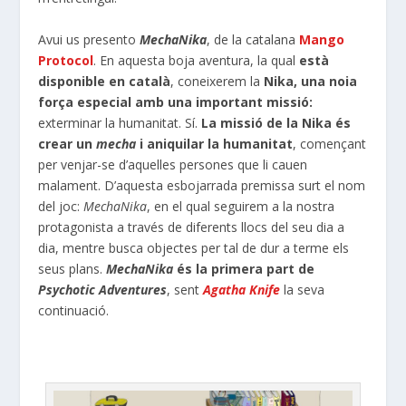
Avui us presento
MechaNika
, de la catalana
Mango
Protocol
. En aquesta boja aventura, la qual
està
disponible en català
, coneixerem la
Nika
, una noia
força especial amb una important missió:
exterminar la humanitat. Sí.
La missió de la
Nika
és
crear un
mecha
i aniquilar la humanitat
, començant
per venjar-se d’aquelles persones que li cauen
malament. D’aquesta esbojarrada premissa surt el nom
del joc:
MechaNika
, en el qual seguirem a la nostra
protagonista a través de diferents llocs del seu dia a
dia, mentre busca objectes per tal de dur a terme els
seus plans.
MechaNika
és la primera part de
Psychotic Adventures
, sent
Agatha Knife
la seva
continuació.