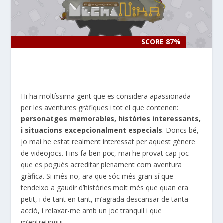
SCORE 87%
SCORE 87%
Hi ha moltíssima gent que es considera apassionada
per les aventures gràfiques i tot el que contenen:
personatges memorables, històries interessants,
i situacions excepcionalment especials
. Doncs bé,
jo mai he estat realment interessat per aquest gènere
de videojocs. Fins fa ben poc, mai he provat cap joc
que es pogués acreditar plenament com aventura
gràfica. Si més no, ara que sóc més gran sí que
tendeixo a gaudir d’històries molt més que quan era
petit, i de tant en tant, m’agrada descansar de tanta
acció, i relaxar-me amb un joc tranquil i que
m’entretingui.