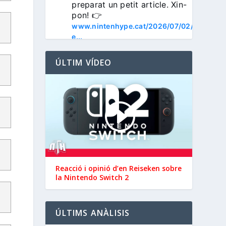
preparat un petit article. Xin-
pon! 👉 
www.nintenhype.cat/2026/07/02/
e...
ÚLTIM VÍDEO
3
Nintenhype.Cat
@nintenhype.cat
⋅
1m
📅 Devil May Cry V, 
Reacció i opinió d’en ‪Reiseken‬ sobre
Wanderstop, Citizen Sleeper 2, 
la Nintendo Switch 2
i molt més, aquesta setmana a 
la Nintendo eShop de 
 i 
#NintendoSwitch2
ÚLTIMS ANÀLISIS
.

#NintendoSwitch