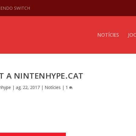
NTENDO SWITCH
NOTÍCIES
JO
T A NINTENHYPE.CAT
nhype
|
ag. 22, 2017
|
Notícies
|
1