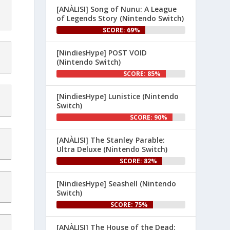
[ANÀLISI] Song of Nunu: A League
👉 
of Legends Story (Nintendo Switch)
www.nintenhype.cat/2026/06/26/
SCORE: 69%
d...
[NindiesHype] POST VOID
(Nintendo Switch)
SCORE: 85%
[NindiesHype] Lunistice (Nintendo
Switch)
SCORE: 90%
1
[ANÀLISI] The Stanley Parable:
Ultra Deluxe (Nintendo Switch)
Nintenhype.Cat
@nintenhype.cat
⋅
1m
SCORE: 82%
El món dels videojocs: ⚡🔥💥💀

[NindiesHype] Seashell (Nintendo
Nintendo:
Switch)
SCORE: 75%
[ANÀLISI] The House of the Dead: