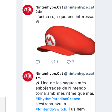
Nintenhype.Cat
@nintenhype.cat
⋅
24d
L'única roja que ens interessa. 
🤚
1
7
Nintenhype.Cat
@nintenhype.cat
⋅
1m
🎶 Una de les sagues més 
esbojarrades de Nintendo 
torna amb més ritme que mai. 
#RhythmParadiseGroove
s'estrena avui a 
, i us hem 
#NintendoSwitch