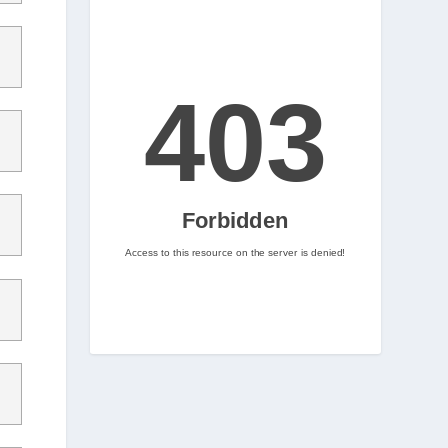
2
Nintenhype.Cat
@nintenhype.cat
⋅
2m
📅 Ja tenim aquí els 
descarregables més destacats 
de la setmana a la Nintendo 
eShop! Teniu alguna proposta 
pendent per aquest cap de 
setmana? 👀

👉 
www.nintenhype.cat/2026/06/18/
d...