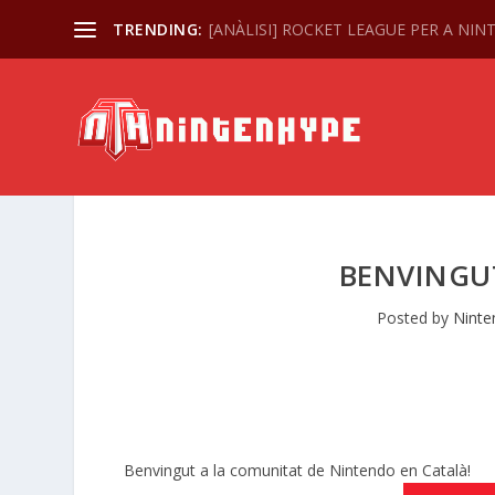
TRENDING:
[ANÀLISI] ROCKET LEAGUE PER A NI
BENVINGU
Posted by
Ninte
Benvingut a la comunitat de Nintendo en Català!